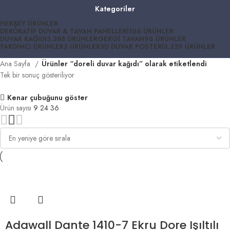
Kategoriler
HERŞEY
ÜRÜNLER
DEKORATIF DUVAR & TAVAN PANELLERI
106 ÜRÜNLER
DUVAR KAĞIDI
3.288 ÜRÜNLER
GERGI TAVAN
96 ÜRÜNLER
YARDIMCI ÜRÜNLER
3 ÜRÜNLER
3D DUVAR POSTERI
3.329 ÜRÜNLER
Ana Sayfa
Ürünler “doreli duvar kağıdı” olarak etiketlendi
Tek bir sonuç gösteriliyor
Kenar çubuğunu göster
Ürün sayısı
9
24
36
Adawall Dante 1410-7 Ekru Dore Işıltılı