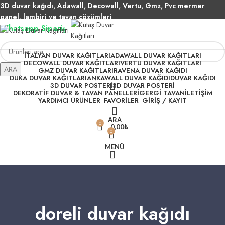
3D duvar kağıdı, Adawall, Decowall, Vertu, Gmz, Pvc mermer
panel, lambiri ve tavan çözümleri
Whatsapp Sipariş
2500 TL üzeri alışverişlerde vade farksız 3 taksit fırsatı!
İTALYAN DUVAR KAĞITLARI
ADAWALL DUVAR KAĞITLARI
DECOWALL DUVAR KAĞITLARI
VERTU DUVAR KAĞITLARI
ARA
GMZ DUVAR KAĞITLARI
RAVENA DUVAR KAĞIDI
DUKA DUVAR KAĞITLARI
ANKAWALL DUVAR KAĞIDI
DUVAR KAĞIDI
3D DUVAR POSTERI
3D DUVAR POSTERI
DEKORATIF DUVAR & TAVAN PANELLERI
GERGI TAVAN
İLETIŞIM
YARDIMCI ÜRÜNLER
FAVORİLER
GİRİŞ / KAYIT
ARA
0
0,00
₺
0
MENÜ
WhatsApp Sipariş
doreli duvar kağıdı