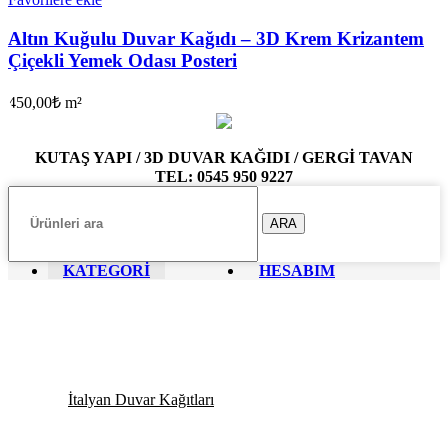
Altın Kuğulu Duvar Kağıdı – 3D Krem Krizantem
Çiçekli Yemek Odası Posteri
450,00
₺
m²
KUTAŞ YAPI / 3D DUVAR KAĞIDI / GERGİ TAVAN
TEL: 0545 950 9227
ARA
KATEGORİ
HESABIM
İtalyan Duvar Kağıtları