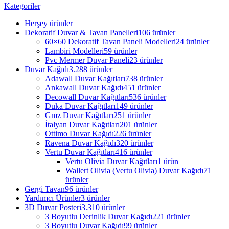
Kategoriler
Herşey
ürünler
Dekoratif Duvar & Tavan Panelleri
106 ürünler
60×60 Dekoratif Tavan Paneli Modelleri
24 ürünler
Lambiri Modelleri
59 ürünler
Pvc Mermer Duvar Paneli
23 ürünler
Duvar Kağıdı
3.288 ürünler
Adawall Duvar Kağıtları
738 ürünler
Ankawall Duvar Kağıdı
451 ürünler
Decowall Duvar Kağıtları
536 ürünler
Duka Duvar Kağıtları
149 ürünler
Gmz Duvar Kağıtları
251 ürünler
İtalyan Duvar Kağıtları
201 ürünler
Ottimo Duvar Kağıdı
226 ürünler
Ravena Duvar Kağıdı
320 ürünler
Vertu Duvar Kağıtları
416 ürünler
Vertu Olivia Duvar Kağıtları
1 ürün
Wallert Olivia (Vertu Olivia) Duvar Kağıdı
71
ürünler
Gergi Tavan
96 ürünler
Yardımcı Ürünler
3 ürünler
3D Duvar Posteri
3.310 ürünler
3 Boyutlu Derinlik Duvar Kağıdı
221 ürünler
3 Boyutlu Duvar Kağıdı
99 ürünler