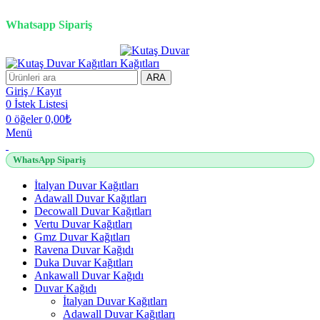
2500 TL üzeri alışverişlerde vade farksız 3 taksit fırsatı!
Whatsapp Sipariş
2500 TL üzeri alışverişlerde vade farksız 3 taksit fırsatı!
ARA
Giriş / Kayıt
0
İstek Listesi
0
öğeler
0,00
₺
Menü
WhatsApp Sipariş
İtalyan Duvar Kağıtları
Adawall Duvar Kağıtları
Decowall Duvar Kağıtları
Vertu Duvar Kağıtları
Gmz Duvar Kağıtları
Ravena Duvar Kağıdı
Duka Duvar Kağıtları
Ankawall Duvar Kağıdı
Duvar Kağıdı
İtalyan Duvar Kağıtları
Adawall Duvar Kağıtları