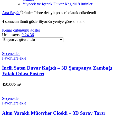
Yiyecek ve İçecek Duvar Kağıdı
18 ürünler
Ana Sayfa
Ürünler “dore detaylı poster” olarak etiketlendi
4 sonucun tümü gösteriliyor
En yeniye göre sıralandı
Kenar çubuğunu göster
Ürün sayısı
9
24
36
Seçenekler
Favorilere ekle
İncili Saten Duvar Kağıdı – 3D Şampanya Zambağı
Yatak Odası Posteri
450,00
₺
m²
Seçenekler
Favorilere ekle
Altın Varaklı Mücevher Çiçekli – 3D Saray Tarzı