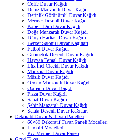
Coffe Duvar Kağıdı
Deniz Manzaralı Duvar Kağıdı
Derinlik Görünümlü Duvar Kağıdı
Mermer Desenli Duvar Kağıdı
Kabe – Dini Duvar Kağıdı
Doğa Manzaralı Duvar Kağıdı
Dünya Haritası Duvar Kağıdı
Berber Salonu Duvar Kağıtları
Futbol Duvar Kağıdı
Geometrik Desenli Duvar Kağıdı
Hayvan Temalı Duvar Kağıdı
Lüx İnci Çicekli Duvar Kağıdı
Manzara Duvar Kağıdı
Müzik Duvar Kağıdı
Orman Manzaralı Duvar Kağıdı
Osmanlı Duvar Kağıdı
Pizza Duvar Kağıdı
Sanat Duvar Kağıdı
Şehir Manzaralı Duvar Kağıdı
Şelala Desenli Duvar Kağıtları
Dekoratif Duvar & Tavan Panelleri
60×60 Dekoratif Tavan Paneli Modelleri
Lambiri Modelleri
Pvc Mermer Duvar Paneli
Gergi Tavan