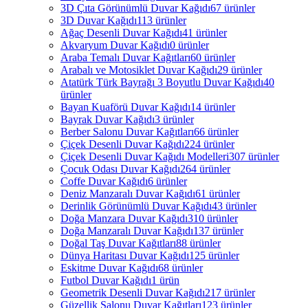
3D Çıta Görünümlü Duvar Kağıdı
67 ürünler
3D Duvar Kağıdı
113 ürünler
Ağaç Desenli Duvar Kağıdı
41 ürünler
Akvaryum Duvar Kağıdı
0 ürünler
Araba Temalı Duvar Kağıtları
60 ürünler
Arabalı ve Motosiklet Duvar Kağıdı
29 ürünler
Atatürk Türk Bayrağı 3 Boyutlu Duvar Kağıdı
40
ürünler
Bayan Kuaförü Duvar Kağıdı
14 ürünler
Bayrak Duvar Kağıdı
3 ürünler
Berber Salonu Duvar Kağıtları
66 ürünler
Çiçek Desenli Duvar Kağıdı
224 ürünler
Çiçek Desenli Duvar Kağıdı Modelleri
307 ürünler
Çocuk Odası Duvar Kağıdı
264 ürünler
Coffe Duvar Kağıdı
6 ürünler
Deniz Manzaralı Duvar Kağıdı
61 ürünler
Derinlik Görünümlü Duvar Kağıdı
43 ürünler
Doğa Manzara Duvar Kağıdı
310 ürünler
Doğa Manzaralı Duvar Kağıdı
137 ürünler
Doğal Taş Duvar Kağıtları
88 ürünler
Dünya Haritası Duvar Kağıdı
125 ürünler
Eskitme Duvar Kağıdı
68 ürünler
Futbol Duvar Kağıdı
1 ürün
Geometrik Desenli Duvar Kağıdı
217 ürünler
Güzellik Salonu Duvar Kağıtları
123 ürünler