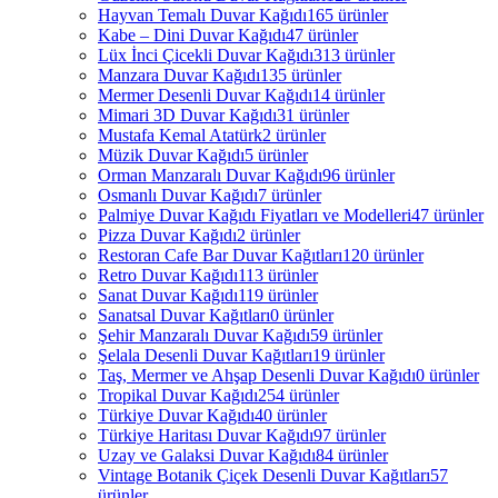
Hayvan Temalı Duvar Kağıdı
165 ürünler
Kabe – Dini Duvar Kağıdı
47 ürünler
Lüx İnci Çicekli Duvar Kağıdı
313 ürünler
Manzara Duvar Kağıdı
135 ürünler
Mermer Desenli Duvar Kağıdı
14 ürünler
Mimari 3D Duvar Kağıdı
31 ürünler
Mustafa Kemal Atatürk
2 ürünler
Müzik Duvar Kağıdı
5 ürünler
Orman Manzaralı Duvar Kağıdı
96 ürünler
Osmanlı Duvar Kağıdı
7 ürünler
Palmiye Duvar Kağıdı Fiyatları ve Modelleri
47 ürünler
Pizza Duvar Kağıdı
2 ürünler
Restoran Cafe Bar Duvar Kağıtları
120 ürünler
Retro Duvar Kağıdı
113 ürünler
Sanat Duvar Kağıdı
119 ürünler
Sanatsal Duvar Kağıtları
0 ürünler
Şehir Manzaralı Duvar Kağıdı
59 ürünler
Şelala Desenli Duvar Kağıtları
19 ürünler
Taş, Mermer ve Ahşap Desenli Duvar Kağıdı
0 ürünler
Tropikal Duvar Kağıdı
254 ürünler
Türkiye Duvar Kağıdı
40 ürünler
Türkiye Haritası Duvar Kağıdı
97 ürünler
Uzay ve Galaksi Duvar Kağıdı
84 ürünler
Vintage Botanik Çiçek Desenli Duvar Kağıtları
57
ürünler