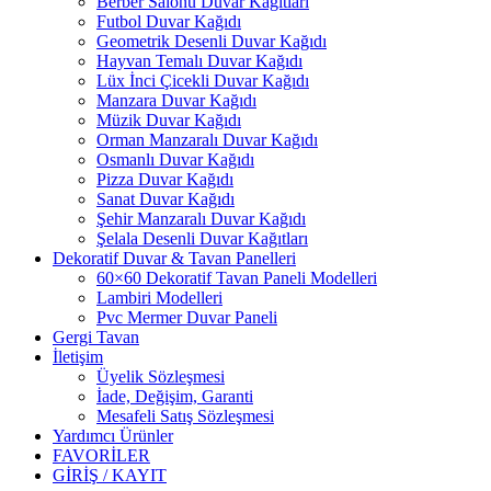
Berber Salonu Duvar Kağıtları
Futbol Duvar Kağıdı
Geometrik Desenli Duvar Kağıdı
Hayvan Temalı Duvar Kağıdı
Lüx İnci Çicekli Duvar Kağıdı
Manzara Duvar Kağıdı
Müzik Duvar Kağıdı
Orman Manzaralı Duvar Kağıdı
Osmanlı Duvar Kağıdı
Pizza Duvar Kağıdı
Sanat Duvar Kağıdı
Şehir Manzaralı Duvar Kağıdı
Şelala Desenli Duvar Kağıtları
Dekoratif Duvar & Tavan Panelleri
60×60 Dekoratif Tavan Paneli Modelleri
Lambiri Modelleri
Pvc Mermer Duvar Paneli
Gergi Tavan
İletişim
Üyelik Sözleşmesi
İade, Değişim, Garanti
Mesafeli Satış Sözleşmesi
Yardımcı Ürünler
FAVORİLER
GİRİŞ / KAYIT