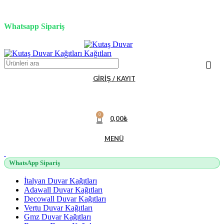
3D duvar kağıdı, Adawall, Decowall, Vertu, Gmz, Pvc mermer
panel, lambiri ve tavan çözümleri
Whatsapp Sipariş
2500 TL üzeri alışverişlerde vade farksız 3 taksit fırsatı!
GIRIŞ / KAYIT
0
0,00
₺
MENÜ
WhatsApp Sipariş
İtalyan Duvar Kağıtları
Adawall Duvar Kağıtları
Decowall Duvar Kağıtları
Vertu Duvar Kağıtları
Gmz Duvar Kağıtları