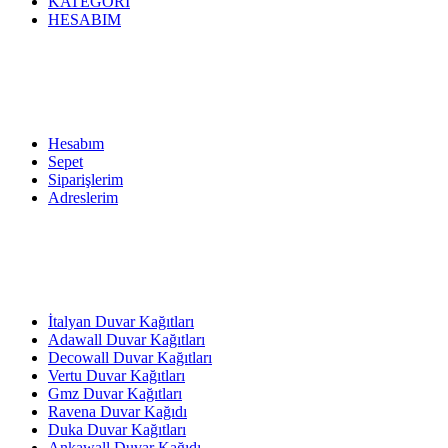
KATEGORİ
HESABIM
Hesabım
Sepet
Siparişlerim
Adreslerim
İtalyan Duvar Kağıtları
Adawall Duvar Kağıtları
Decowall Duvar Kağıtları
Vertu Duvar Kağıtları
Gmz Duvar Kağıtları
Ravena Duvar Kağıdı
Duka Duvar Kağıtları
Ankawall Duvar Kağıdı