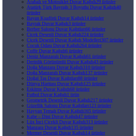
Arabalı ve Motosiklet Duvar Kağıdı
29 ürünler
Atatürk Türk Bayrağı 3 Boyutlu Duvar Kağıdı
40
ürünler
Bayan Kuaförü Duvar Kağıdı
14 ürünler
Bayrak Duvar Kağıdı
3 ürünler
Berber Salonu Duvar Kağıtları
66 ürünler
Çiçek Desenli Duvar Kağıdı
224 ürünler
Çiçek Desenli Duvar Kağıdı Modelleri
307 ürünler
Çocuk Odası Duvar Kağıdı
264 ürünler
Coffe Duvar Kağıdı
6 ürünler
Deniz Manzaralı Duvar Kağıdı
61 ürünler
Derinlik Görünümlü Duvar Kağıdı
43 ürünler
Doğa Manzara Duvar Kağıdı
310 ürünler
Doğa Manzaralı Duvar Kağıdı
137 ürünler
Doğal Taş Duvar Kağıtları
88 ürünler
Dünya Haritası Duvar Kağıdı
125 ürünler
Eskitme Duvar Kağıdı
68 ürünler
Futbol Duvar Kağıdı
1 ürün
Geometrik Desenli Duvar Kağıdı
217 ürünler
Güzellik Salonu Duvar Kağıtları
123 ürünler
Hayvan Temalı Duvar Kağıdı
165 ürünler
Kabe – Dini Duvar Kağıdı
47 ürünler
Lüx İnci Çicekli Duvar Kağıdı
313 ürünler
Manzara Duvar Kağıdı
135 ürünler
Mermer Desenli Duvar Kağıdı
14 ürünler