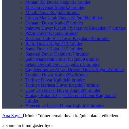
Mimari 3D Duvar Kağıdı
31 ürünler
Mustafa Kemal Atatürk
2 ürünler
Müzik Duvar Kağıdı
5 ürünler
Orman Manzaralı Duvar Kağıdı
96 ürünler
Osmanlı Duvar Kağıdı
7 ürünler
Palmiye Duvar Kağıdı Fiyatları ve Modelleri
47 ürünler
Pizza Duvar Kağıdı
2 ürünler
Restoran Cafe Bar Duvar Kağıtları
120 ürünler
Retro Duvar Kağıdı
113 ürünler
Sanat Duvar Kağıdı
119 ürünler
Sanatsal Duvar Kağıtları
17 ürünler
Şehir Manzaralı Duvar Kağıdı
59 ürünler
Şelala Desenli Duvar Kağıtları
19 ürünler
Taş, Mermer ve Ahşap Desenli Duvar Kağıdı
2 ürünler
Tropikal Duvar Kağıdı
254 ürünler
Türkiye Duvar Kağıdı
40 ürünler
Türkiye Haritası Duvar Kağıdı
97 ürünler
Uzay ve Galaksi Duvar Kağıdı
84 ürünler
Vintage Botanik Çiçek Desenli Duvar Kağıtları
57
ürünler
Yiyecek ve İçecek Duvar Kağıdı
18 ürünler
Ana Sayfa
Ürünler “döner temalı duvar kağıdı” olarak etiketlendi
2 sonucun tümü gösteriliyor