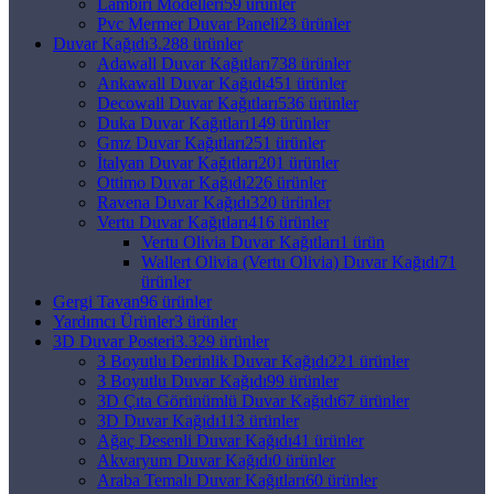
Lambiri Modelleri
59 ürünler
Pvc Mermer Duvar Paneli
23 ürünler
Duvar Kağıdı
3.288 ürünler
Adawall Duvar Kağıtları
738 ürünler
Ankawall Duvar Kağıdı
451 ürünler
Decowall Duvar Kağıtları
536 ürünler
Duka Duvar Kağıtları
149 ürünler
Gmz Duvar Kağıtları
251 ürünler
İtalyan Duvar Kağıtları
201 ürünler
Ottimo Duvar Kağıdı
226 ürünler
Ravena Duvar Kağıdı
320 ürünler
Vertu Duvar Kağıtları
416 ürünler
Vertu Olivia Duvar Kağıtları
1 ürün
Wallert Olivia (Vertu Olivia) Duvar Kağıdı
71
ürünler
Gergi Tavan
96 ürünler
Yardımcı Ürünler
3 ürünler
3D Duvar Posteri
3.329 ürünler
3 Boyutlu Derinlik Duvar Kağıdı
221 ürünler
3 Boyutlu Duvar Kağıdı
99 ürünler
3D Çıta Görünümlü Duvar Kağıdı
67 ürünler
3D Duvar Kağıdı
113 ürünler
Ağaç Desenli Duvar Kağıdı
41 ürünler
Akvaryum Duvar Kağıdı
0 ürünler
Araba Temalı Duvar Kağıtları
60 ürünler