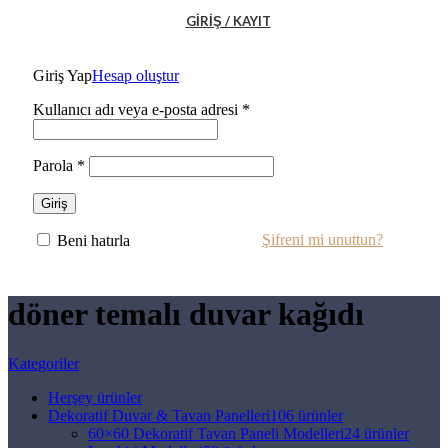
GIRIŞ / KAYIT
Giriş Yap
Hesap oluştur
Kullanıcı adı veya e-posta adresi
*
Parola
*
Giriş
Şifreni mi unuttun?
Beni hatırla
döner temalı duvar kağıdı
Kategoriler
Herşey
ürünler
Dekoratif Duvar & Tavan Panelleri
106 ürünler
60×60 Dekoratif Tavan Paneli Modelleri
24 ürünler