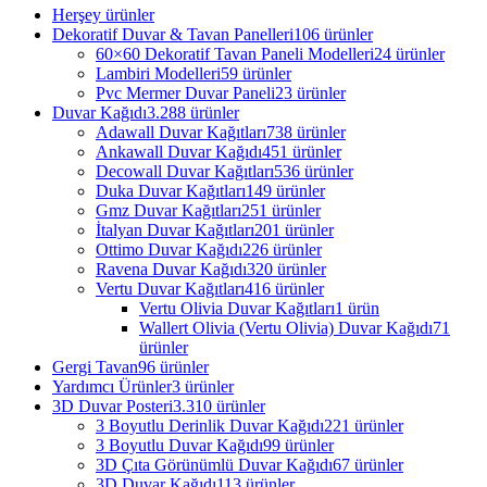
Herşey
ürünler
Dekoratif Duvar & Tavan Panelleri
106 ürünler
60×60 Dekoratif Tavan Paneli Modelleri
24 ürünler
Lambiri Modelleri
59 ürünler
Pvc Mermer Duvar Paneli
23 ürünler
Duvar Kağıdı
3.288 ürünler
Adawall Duvar Kağıtları
738 ürünler
Ankawall Duvar Kağıdı
451 ürünler
Decowall Duvar Kağıtları
536 ürünler
Duka Duvar Kağıtları
149 ürünler
Gmz Duvar Kağıtları
251 ürünler
İtalyan Duvar Kağıtları
201 ürünler
Ottimo Duvar Kağıdı
226 ürünler
Ravena Duvar Kağıdı
320 ürünler
Vertu Duvar Kağıtları
416 ürünler
Vertu Olivia Duvar Kağıtları
1 ürün
Wallert Olivia (Vertu Olivia) Duvar Kağıdı
71
ürünler
Gergi Tavan
96 ürünler
Yardımcı Ürünler
3 ürünler
3D Duvar Posteri
3.310 ürünler
3 Boyutlu Derinlik Duvar Kağıdı
221 ürünler
3 Boyutlu Duvar Kağıdı
99 ürünler
3D Çıta Görünümlü Duvar Kağıdı
67 ürünler
3D Duvar Kağıdı
113 ürünler