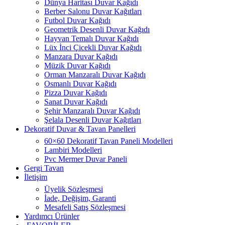
Dünya Haritası Duvar Kağıdı
Berber Salonu Duvar Kağıtları
Futbol Duvar Kağıdı
Geometrik Desenli Duvar Kağıdı
Hayvan Temalı Duvar Kağıdı
Lüx İnci Çicekli Duvar Kağıdı
Manzara Duvar Kağıdı
Müzik Duvar Kağıdı
Orman Manzaralı Duvar Kağıdı
Osmanlı Duvar Kağıdı
Pizza Duvar Kağıdı
Sanat Duvar Kağıdı
Şehir Manzaralı Duvar Kağıdı
Şelala Desenli Duvar Kağıtları
Dekoratif Duvar & Tavan Panelleri
60×60 Dekoratif Tavan Paneli Modelleri
Lambiri Modelleri
Pvc Mermer Duvar Paneli
Gergi Tavan
İletişim
Üyelik Sözleşmesi
İade, Değişim, Garanti
Mesafeli Satış Sözleşmesi
Yardımcı Ürünler