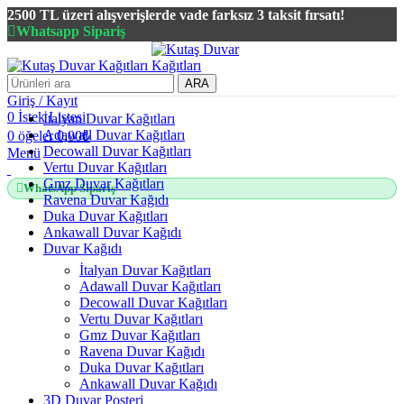
2500 TL üzeri alışverişlerde vade farksız 3 taksit fırsatı!
Whatsapp Sipariş
2500 TL üzeri alışverişlerde vade farksız 3 taksit fırsatı!
ARA
Giriş / Kayıt
0
İstek Listesi
İtalyan Duvar Kağıtları
Adawall Duvar Kağıtları
0
öğeler
0,00
₺
Decowall Duvar Kağıtları
Menü
Vertu Duvar Kağıtları
Gmz Duvar Kağıtları
WhatsApp Sipariş
Ravena Duvar Kağıdı
Duka Duvar Kağıtları
Ankawall Duvar Kağıdı
Duvar Kağıdı
İtalyan Duvar Kağıtları
Adawall Duvar Kağıtları
Decowall Duvar Kağıtları
Vertu Duvar Kağıtları
Gmz Duvar Kağıtları
Ravena Duvar Kağıdı
Duka Duvar Kağıtları
Ankawall Duvar Kağıdı
3D Duvar Posteri