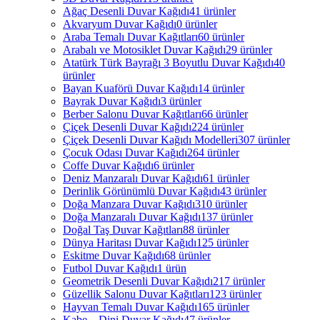
Ağaç Desenli Duvar Kağıdı
41 ürünler
Akvaryum Duvar Kağıdı
0 ürünler
Araba Temalı Duvar Kağıtları
60 ürünler
Arabalı ve Motosiklet Duvar Kağıdı
29 ürünler
Atatürk Türk Bayrağı 3 Boyutlu Duvar Kağıdı
40
ürünler
Bayan Kuaförü Duvar Kağıdı
14 ürünler
Bayrak Duvar Kağıdı
3 ürünler
Berber Salonu Duvar Kağıtları
66 ürünler
Çiçek Desenli Duvar Kağıdı
224 ürünler
Çiçek Desenli Duvar Kağıdı Modelleri
307 ürünler
Çocuk Odası Duvar Kağıdı
264 ürünler
Coffe Duvar Kağıdı
6 ürünler
Deniz Manzaralı Duvar Kağıdı
61 ürünler
Derinlik Görünümlü Duvar Kağıdı
43 ürünler
Doğa Manzara Duvar Kağıdı
310 ürünler
Doğa Manzaralı Duvar Kağıdı
137 ürünler
Doğal Taş Duvar Kağıtları
88 ürünler
Dünya Haritası Duvar Kağıdı
125 ürünler
Eskitme Duvar Kağıdı
68 ürünler
Futbol Duvar Kağıdı
1 ürün
Geometrik Desenli Duvar Kağıdı
217 ürünler
Güzellik Salonu Duvar Kağıtları
123 ürünler
Hayvan Temalı Duvar Kağıdı
165 ürünler
Kabe – Dini Duvar Kağıdı
47 ürünler