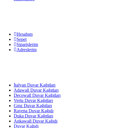
Hesabım
Sepet
Siparişlerim
Adreslerim
İtalyan Duvar Kağıtları
Adawall Duvar Kağıtları
Decowall Duvar Kağıtları
Vertu Duvar Kağıtları
Gmz Duvar Kağıtları
Ravena Duvar Kağıdı
Duka Duvar Kağıtları
Ankawall Duvar Kağıdı
Duvar Kağıdı