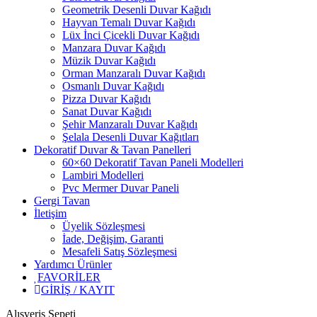
Geometrik Desenli Duvar Kağıdı
Hayvan Temalı Duvar Kağıdı
Lüx İnci Çicekli Duvar Kağıdı
Manzara Duvar Kağıdı
Müzik Duvar Kağıdı
Orman Manzaralı Duvar Kağıdı
Osmanlı Duvar Kağıdı
Pizza Duvar Kağıdı
Sanat Duvar Kağıdı
Şehir Manzaralı Duvar Kağıdı
Şelala Desenli Duvar Kağıtları
Dekoratif Duvar & Tavan Panelleri
60×60 Dekoratif Tavan Paneli Modelleri
Lambiri Modelleri
Pvc Mermer Duvar Paneli
Gergi Tavan
İletişim
Üyelik Sözleşmesi
İade, Değişim, Garanti
Mesafeli Satış Sözleşmesi
Yardımcı Ürünler
FAVORİLER
GİRİŞ / KAYIT
Alışveriş Sepeti