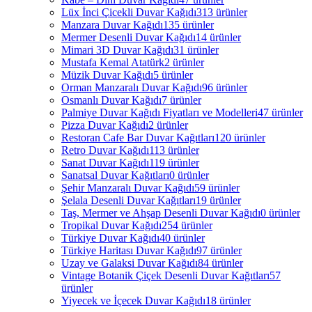
Lüx İnci Çicekli Duvar Kağıdı
313 ürünler
Manzara Duvar Kağıdı
135 ürünler
Mermer Desenli Duvar Kağıdı
14 ürünler
Mimari 3D Duvar Kağıdı
31 ürünler
Mustafa Kemal Atatürk
2 ürünler
Müzik Duvar Kağıdı
5 ürünler
Orman Manzaralı Duvar Kağıdı
96 ürünler
Osmanlı Duvar Kağıdı
7 ürünler
Palmiye Duvar Kağıdı Fiyatları ve Modelleri
47 ürünler
Pizza Duvar Kağıdı
2 ürünler
Restoran Cafe Bar Duvar Kağıtları
120 ürünler
Retro Duvar Kağıdı
113 ürünler
Sanat Duvar Kağıdı
119 ürünler
Sanatsal Duvar Kağıtları
0 ürünler
Şehir Manzaralı Duvar Kağıdı
59 ürünler
Şelala Desenli Duvar Kağıtları
19 ürünler
Taş, Mermer ve Ahşap Desenli Duvar Kağıdı
0 ürünler
Tropikal Duvar Kağıdı
254 ürünler
Türkiye Duvar Kağıdı
40 ürünler
Türkiye Haritası Duvar Kağıdı
97 ürünler
Uzay ve Galaksi Duvar Kağıdı
84 ürünler
Vintage Botanik Çiçek Desenli Duvar Kağıtları
57
ürünler
Yiyecek ve İçecek Duvar Kağıdı
18 ürünler