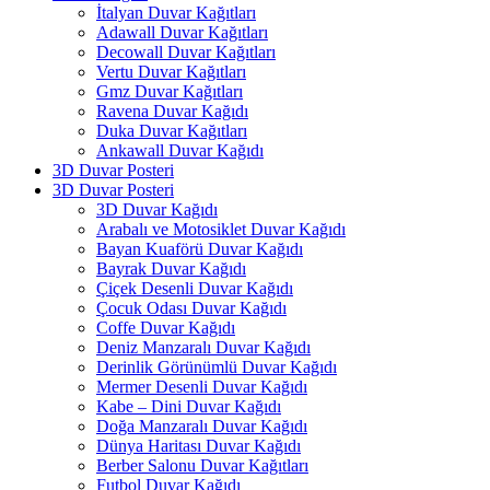
İtalyan Duvar Kağıtları
Adawall Duvar Kağıtları
Decowall Duvar Kağıtları
Vertu Duvar Kağıtları
Gmz Duvar Kağıtları
Ravena Duvar Kağıdı
Duka Duvar Kağıtları
Ankawall Duvar Kağıdı
3D Duvar Posteri
3D Duvar Posteri
3D Duvar Kağıdı
Arabalı ve Motosiklet Duvar Kağıdı
Bayan Kuaförü Duvar Kağıdı
Bayrak Duvar Kağıdı
Çiçek Desenli Duvar Kağıdı
Çocuk Odası Duvar Kağıdı
Coffe Duvar Kağıdı
Deniz Manzaralı Duvar Kağıdı
Derinlik Görünümlü Duvar Kağıdı
Mermer Desenli Duvar Kağıdı
Kabe – Dini Duvar Kağıdı
Doğa Manzaralı Duvar Kağıdı
Dünya Haritası Duvar Kağıdı
Berber Salonu Duvar Kağıtları
Futbol Duvar Kağıdı