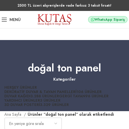
2500 TL üzeri alışverişlerde vade farksız 3 taksit fırsatı!
WhatsApp Sipariş
MENÜ
doğal ton panel
Kategoriler
HERŞEY
ÜRÜNLER
DEKORATIF DUVAR & TAVAN PANELLERI
106 ÜRÜNLER
DUVAR KAĞIDI
3.288 ÜRÜNLER
GERGI TAVAN
96 ÜRÜNLER
YARDIMCI ÜRÜNLER
3 ÜRÜNLER
3D DUVAR POSTERI
3.329 ÜRÜNLER
Ana Sayfa
Ürünler “doğal ton panel” olarak etiketlendi