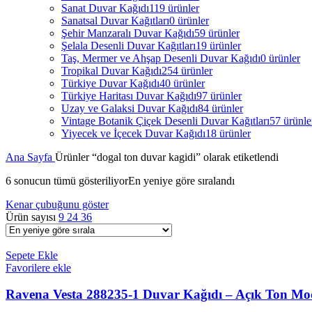
Sanat Duvar Kağıdı
119 ürünler
Sanatsal Duvar Kağıtları
0 ürünler
Şehir Manzaralı Duvar Kağıdı
59 ürünler
Şelala Desenli Duvar Kağıtları
19 ürünler
Taş, Mermer ve Ahşap Desenli Duvar Kağıdı
0 ürünler
Tropikal Duvar Kağıdı
254 ürünler
Türkiye Duvar Kağıdı
40 ürünler
Türkiye Haritası Duvar Kağıdı
97 ürünler
Uzay ve Galaksi Duvar Kağıdı
84 ürünler
Vintage Botanik Çiçek Desenli Duvar Kağıtları
57 ürünle
Yiyecek ve İçecek Duvar Kağıdı
18 ürünler
Ana Sayfa
Ürünler “dogal ton duvar kagidi” olarak etiketlendi
6 sonucun tümü gösteriliyor
En yeniye göre sıralandı
Kenar çubuğunu göster
Ürün sayısı
9
24
36
Sepete Ekle
Favorilere ekle
Ravena Vesta 288235-1 Duvar Kağıdı – Açık Ton Mo