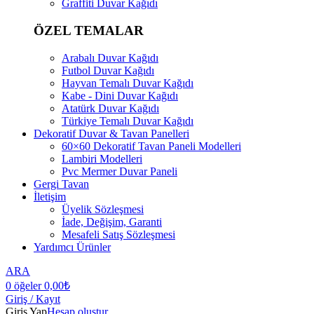
Graffiti Duvar Kağıdı
ÖZEL TEMALAR
Arabalı Duvar Kağıdı
Futbol Duvar Kağıdı
Hayvan Temalı Duvar Kağıdı
Kabe - Dini Duvar Kağıdı
Atatürk Duvar Kağıdı
Türkiye Temalı Duvar Kağıdı
Dekoratif Duvar & Tavan Panelleri
60×60 Dekoratif Tavan Paneli Modelleri
Lambiri Modelleri
Pvc Mermer Duvar Paneli
Gergi Tavan
İletişim
Üyelik Sözleşmesi
İade, Değişim, Garanti
Mesafeli Satış Sözleşmesi
Yardımcı Ürünler
ARA
0
öğeler
0,00
₺
Giriş / Kayıt
Giriş Yap
Hesap oluştur