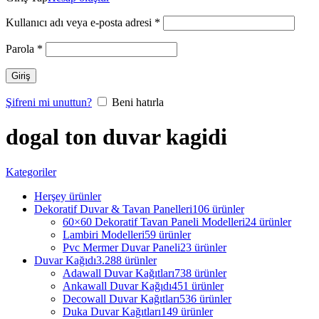
Kullanıcı adı veya e-posta adresi
*
Parola
*
Giriş
Şifreni mi unuttun?
Beni hatırla
dogal ton duvar kagidi
Kategoriler
Herşey
ürünler
Dekoratif Duvar & Tavan Panelleri
106 ürünler
60×60 Dekoratif Tavan Paneli Modelleri
24 ürünler
Lambiri Modelleri
59 ürünler
Pvc Mermer Duvar Paneli
23 ürünler
Duvar Kağıdı
3.288 ürünler
Adawall Duvar Kağıtları
738 ürünler
Ankawall Duvar Kağıdı
451 ürünler
Decowall Duvar Kağıtları
536 ürünler
Duka Duvar Kağıtları
149 ürünler