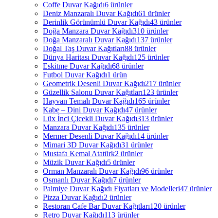
Coffe Duvar Kağıdı
6 ürünler
Deniz Manzaralı Duvar Kağıdı
61 ürünler
Derinlik Görünümlü Duvar Kağıdı
43 ürünler
Doğa Manzara Duvar Kağıdı
310 ürünler
Doğa Manzaralı Duvar Kağıdı
137 ürünler
Doğal Taş Duvar Kağıtları
88 ürünler
Dünya Haritası Duvar Kağıdı
125 ürünler
Eskitme Duvar Kağıdı
68 ürünler
Futbol Duvar Kağıdı
1 ürün
Geometrik Desenli Duvar Kağıdı
217 ürünler
Güzellik Salonu Duvar Kağıtları
123 ürünler
Hayvan Temalı Duvar Kağıdı
165 ürünler
Kabe – Dini Duvar Kağıdı
47 ürünler
Lüx İnci Çicekli Duvar Kağıdı
313 ürünler
Manzara Duvar Kağıdı
135 ürünler
Mermer Desenli Duvar Kağıdı
14 ürünler
Mimari 3D Duvar Kağıdı
31 ürünler
Mustafa Kemal Atatürk
2 ürünler
Müzik Duvar Kağıdı
5 ürünler
Orman Manzaralı Duvar Kağıdı
96 ürünler
Osmanlı Duvar Kağıdı
7 ürünler
Palmiye Duvar Kağıdı Fiyatları ve Modelleri
47 ürünler
Pizza Duvar Kağıdı
2 ürünler
Restoran Cafe Bar Duvar Kağıtları
120 ürünler
Retro Duvar Kağıdı
113 ürünler