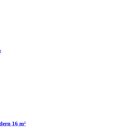
r
dern 16 m²