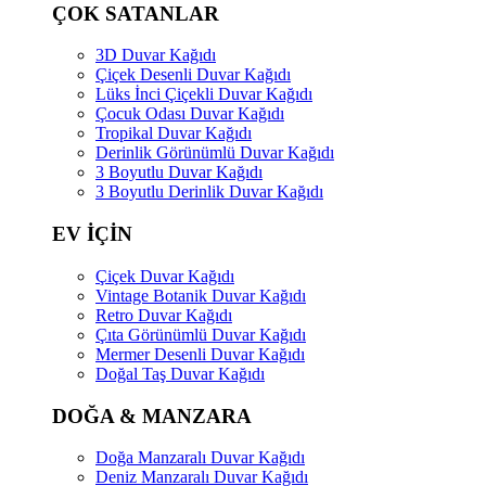
ÇOK SATANLAR
3D Duvar Kağıdı
Çiçek Desenli Duvar Kağıdı
Lüks İnci Çiçekli Duvar Kağıdı
Çocuk Odası Duvar Kağıdı
Tropikal Duvar Kağıdı
Derinlik Görünümlü Duvar Kağıdı
3 Boyutlu Duvar Kağıdı
3 Boyutlu Derinlik Duvar Kağıdı
EV İÇİN
Çiçek Duvar Kağıdı
Vintage Botanik Duvar Kağıdı
Retro Duvar Kağıdı
Çıta Görünümlü Duvar Kağıdı
Mermer Desenli Duvar Kağıdı
Doğal Taş Duvar Kağıdı
DOĞA & MANZARA
Doğa Manzaralı Duvar Kağıdı
Deniz Manzaralı Duvar Kağıdı