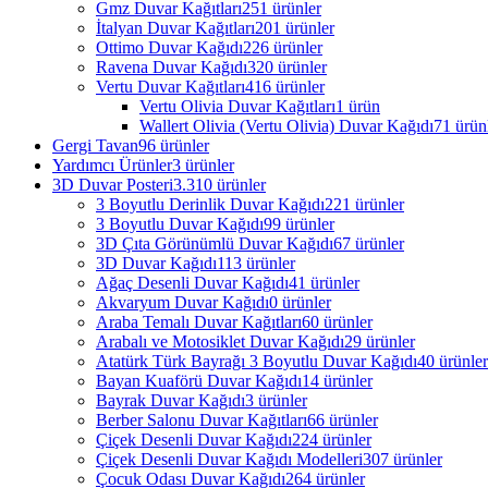
Gmz Duvar Kağıtları
251 ürünler
İtalyan Duvar Kağıtları
201 ürünler
Ottimo Duvar Kağıdı
226 ürünler
Ravena Duvar Kağıdı
320 ürünler
Vertu Duvar Kağıtları
416 ürünler
Vertu Olivia Duvar Kağıtları
1 ürün
Wallert Olivia (Vertu Olivia) Duvar Kağıdı
71 ürün
Gergi Tavan
96 ürünler
Yardımcı Ürünler
3 ürünler
3D Duvar Posteri
3.310 ürünler
3 Boyutlu Derinlik Duvar Kağıdı
221 ürünler
3 Boyutlu Duvar Kağıdı
99 ürünler
3D Çıta Görünümlü Duvar Kağıdı
67 ürünler
3D Duvar Kağıdı
113 ürünler
Ağaç Desenli Duvar Kağıdı
41 ürünler
Akvaryum Duvar Kağıdı
0 ürünler
Araba Temalı Duvar Kağıtları
60 ürünler
Arabalı ve Motosiklet Duvar Kağıdı
29 ürünler
Atatürk Türk Bayrağı 3 Boyutlu Duvar Kağıdı
40 ürünler
Bayan Kuaförü Duvar Kağıdı
14 ürünler
Bayrak Duvar Kağıdı
3 ürünler
Berber Salonu Duvar Kağıtları
66 ürünler
Çiçek Desenli Duvar Kağıdı
224 ürünler
Çiçek Desenli Duvar Kağıdı Modelleri
307 ürünler
Çocuk Odası Duvar Kağıdı
264 ürünler