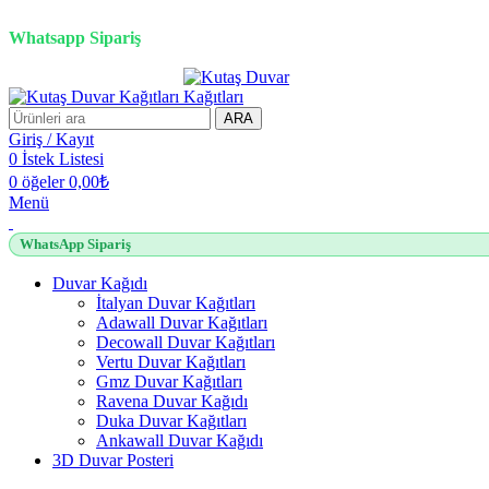
2500 TL üzeri alışverişlerde vade farksız 3 taksit fırsatı!
Whatsapp Sipariş
ARA
Giriş / Kayıt
0
İstek Listesi
0
öğeler
0,00
₺
Menü
WhatsApp Sipariş
Duvar Kağıdı
İtalyan Duvar Kağıtları
Adawall Duvar Kağıtları
Decowall Duvar Kağıtları
Vertu Duvar Kağıtları
Gmz Duvar Kağıtları
Ravena Duvar Kağıdı
Duka Duvar Kağıtları
Ankawall Duvar Kağıdı
3D Duvar Posteri