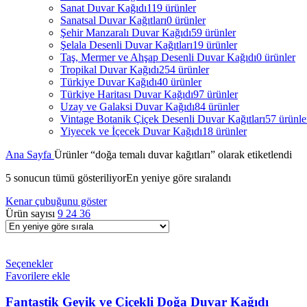
Sanat Duvar Kağıdı
119 ürünler
Sanatsal Duvar Kağıtları
0 ürünler
Şehir Manzaralı Duvar Kağıdı
59 ürünler
Şelala Desenli Duvar Kağıtları
19 ürünler
Taş, Mermer ve Ahşap Desenli Duvar Kağıdı
0 ürünler
Tropikal Duvar Kağıdı
254 ürünler
Türkiye Duvar Kağıdı
40 ürünler
Türkiye Haritası Duvar Kağıdı
97 ürünler
Uzay ve Galaksi Duvar Kağıdı
84 ürünler
Vintage Botanik Çiçek Desenli Duvar Kağıtları
57 ürünle
Yiyecek ve İçecek Duvar Kağıdı
18 ürünler
Ana Sayfa
Ürünler “doğa temalı duvar kağıtları” olarak etiketlendi
5 sonucun tümü gösteriliyor
En yeniye göre sıralandı
Kenar çubuğunu göster
Ürün sayısı
9
24
36
Seçenekler
Favorilere ekle
Fantastik Geyik ve Çiçekli Doğa Duvar Kağıdı