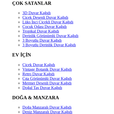
ÇOK SATANLAR
3D Duvar Kağıdı
Çiçek Desenli Duvar Kağıdı
Lüks İnci Çiçekli Duvar Kağıdı
Çocuk Odası Duvar Kağıdı
Tropikal Duvar Kağıdı
Derinlik Görünümlü Duvar Kağıdı
3 Boyutlu Duvar Kağıdı
3 Boyutlu Derinlik Duvar Kağıdı
EV İÇİN
Çiçek Duvar Kağıdı
Vintage Botanik Duvar Kağıdı
Retro Duvar Kağıdı
Çıta Görünümlü Duvar Kağıdı
Mermer Desenli Duvar Kağıdı
Doğal Taş Duvar Kağıdı
DOĞA & MANZARA
Doğa Manzaralı Duvar Kağıdı
Deniz Manzaralı Duvar Kağıdı