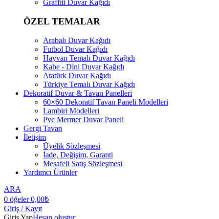
Graffiti Duvar Kağıdı
ÖZEL TEMALAR
Arabalı Duvar Kağıdı
Futbol Duvar Kağıdı
Hayvan Temalı Duvar Kağıdı
Kabe - Dini Duvar Kağıdı
Atatürk Duvar Kağıdı
Türkiye Temalı Duvar Kağıdı
Dekoratif Duvar & Tavan Panelleri
60×60 Dekoratif Tavan Paneli Modelleri
Lambiri Modelleri
Pvc Mermer Duvar Paneli
Gergi Tavan
İletişim
Üyelik Sözleşmesi
İade, Değişim, Garanti
Mesafeli Satış Sözleşmesi
Yardımcı Ürünler
ARA
0
öğeler
0,00
₺
Giriş / Kayıt
Giriş Yap
Hesap oluştur