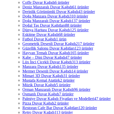
Coffe Duvar Kağıdı
6 ürünler
Deniz Manzaralı Duvar Kağıdı
61 ürünler
Derinlik Görünümlü Duvar Kağıdı
43 ürünler
Doğa Manzara Duvar Kağıdı
310 ürünler
Doğa Manzaralı Duvar Kağıdı
137 ürünler
Doğal Taş Duvar Kağıtları
88 ürünler
Dünya Haritası Duvar Kağıdı
125 ürünler
Eskitme Duvar Kağıdı
68 ürünler
Futbol Duvar Kağıdı
1 ürün
Geometrik Desenli Duvar Kağıdı
217 ürünler
Güzellik Salonu Duvar Kağıtları
123 ürünler
Hayvan Temalı Duvar Kağıdı
165 ürünler
Kabe – Dini Duvar Kağıdı
47 ürünler
Lüx İnci Çicekli Duvar Kağıdı
313 ürünler
Manzara Duvar Kağıdı
135 ürünler
Mermer Desenli Duvar Kağıdı
14 ürünler
Mimari 3D Duvar Kağıdı
31 ürünler
Mustafa Kemal Atatürk
2 ürünler
Müzik Duvar Kağıdı
5 ürünler
Orman Manzaralı Duvar Kağıdı
96 ürünler
Osmanlı Duvar Kağıdı
7 ürünler
Palmiye Duvar Kağıdı Fiyatları ve Modelleri
47 ürünler
Pizza Duvar Kağıdı
2 ürünler
Restoran Cafe Bar Duvar Kağıtları
120 ürünler
Retro Duvar Kağıdı
113 ürünler