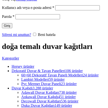
Kullanıcı adı veya e-posta adresi
*
Parola
*
Giriş
Şifreni mi unuttun?
Beni hatırla
doğa temalı duvar kağıtları
Kategoriler
Herşey
ürünler
Dekoratif Duvar & Tavan Panelleri
106 ürünler
60×60 Dekoratif Tavan Paneli Modelleri
24 ürünler
Lambiri Modelleri
59 ürünler
Pvc Mermer Duvar Paneli
23 ürünler
Duvar Kağıdı
3.288 ürünler
Adawall Duvar Kağıtları
738 ürünler
Ankawall Duvar Kağıdı
451 ürünler
Decowall Duvar Kağıtları
536 ürünler
Duka Duvar Kağıtları
149 ürünler