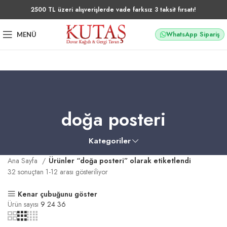
2500 TL üzeri alışverişlerde vade farksız 3 taksit fırsatı!
WhatsApp Sipariş
MENÜ
doğa posteri
Kategoriler
Ana Sayfa
Ürünler “doğa posteri” olarak etiketlendi
32 sonuçtan 1-12 arası gösteriliyor
Kenar çubuğunu göster
Ürün sayısı
9
24
36