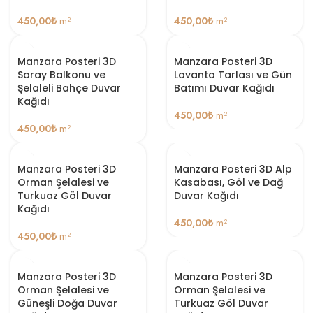
450,00
₺
m²
450,00
₺
m²
Manzara Posteri 3D
Manzara Posteri 3D
Saray Balkonu ve
Lavanta Tarlası ve Gün
Şelaleli Bahçe Duvar
Batımı Duvar Kağıdı
Kağıdı
450,00
₺
m²
450,00
₺
m²
Manzara Posteri 3D
Manzara Posteri 3D Alp
Orman Şelalesi ve
Kasabası, Göl ve Dağ
Turkuaz Göl Duvar
Duvar Kağıdı
Kağıdı
450,00
₺
m²
450,00
₺
m²
Manzara Posteri 3D
Manzara Posteri 3D
Orman Şelalesi ve
Orman Şelalesi ve
Güneşli Doğa Duvar
Turkuaz Göl Duvar