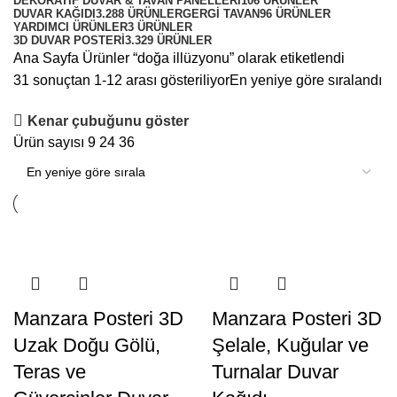
DEKORATIF DUVAR & TAVAN PANELLERI
106 ÜRÜNLER
DUVAR KAĞIDI
3.288 ÜRÜNLER
GERGI TAVAN
96 ÜRÜNLER
YARDIMCI ÜRÜNLER
3 ÜRÜNLER
3D DUVAR POSTERI
3.329 ÜRÜNLER
Ana Sayfa
Ürünler “doğa illüzyonu” olarak etiketlendi
31 sonuçtan 1-12 arası gösteriliyor
En yeniye göre sıralandı
Kenar çubuğunu göster
Ürün sayısı
9
24
36
Manzara Posteri 3D
Manzara Posteri 3D
Uzak Doğu Gölü,
Şelale, Kuğular ve
Teras ve
Turnalar Duvar