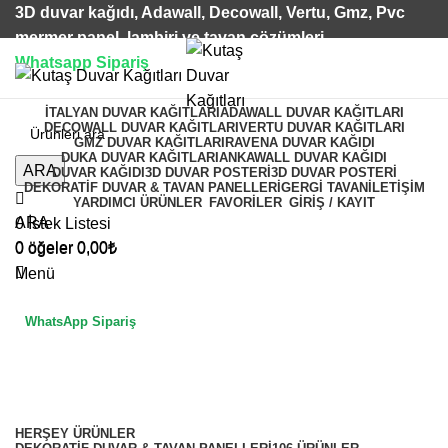
3D duvar kağıdı, Adawall, Decowall, Vertu, Gmz, Pvc
mermer panel, lambiri ve tavan çözümleri
Whatsapp Sipariş
2500 TL üzeri alışverişlerde vade farksız 3 taksit fırsatı!
İTALYAN DUVAR KAĞITLARI
ADAWALL DUVAR KAĞITLARI
DECOWALL DUVAR KAĞITLARI
VERTU DUVAR KAĞITLARI
GMZ DUVAR KAĞITLARI
RAVENA DUVAR KAĞIDI
DUKA DUVAR KAĞITLARI
ANKAWALL DUVAR KAĞIDI
ARA
DUVAR KAĞIDI
3D DUVAR POSTERI
3D DUVAR POSTERI
DEKORATIF DUVAR & TAVAN PANELLERI
GERGI TAVAN
İLETIŞIM
YARDIMCI ÜRÜNLER
FAVORİLER
GİRİŞ / KAYIT
ARA
0
İstek Listesi
0
öğeler
0,00
₺
0
öğeler
0,00
₺
Menü
WhatsApp Sipariş
doğa illüzyonu
Kategoriler
HERŞEY
ÜRÜNLER