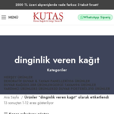
2500 TL üzeri alışverişlerde vade farksız 3 taksit fırsatı!
WhatsApp Sipariş
MENÜ
dinginlik veren kağıt
Kategoriler
HERŞEY
ÜRÜNLER
DEKORATIF DUVAR & TAVAN PANELLERI
106 ÜRÜNLER
DUVAR KAĞIDI
3.288 ÜRÜNLER
GERGI TAVAN
96 ÜRÜNLER
YARDIMCI ÜRÜNLER
3 ÜRÜNLER
3D DUVAR POSTERI
3.310 ÜRÜNLER
Ana Sayfa
Ürünler “dinginlik veren kağıt” olarak etiketlendi
13 sonuçtan 1-12 arası gösteriliyor
Kenar çubuğunu göster