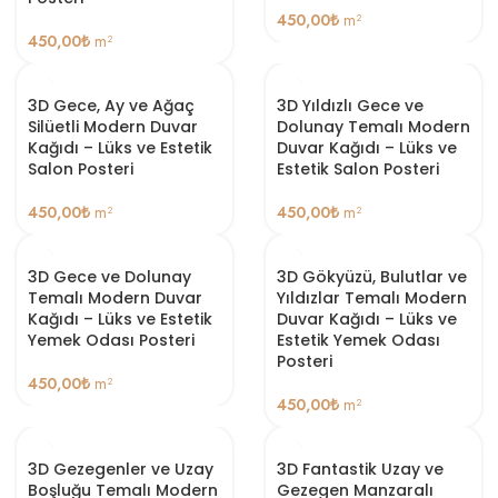
450,00
₺
m²
450,00
₺
m²
3D Gece, Ay ve Ağaç
3D Yıldızlı Gece ve
Silüetli Modern Duvar
Dolunay Temalı Modern
Kağıdı – Lüks ve Estetik
Duvar Kağıdı – Lüks ve
Salon Posteri
Estetik Salon Posteri
450,00
₺
m²
450,00
₺
m²
3D Gece ve Dolunay
3D Gökyüzü, Bulutlar ve
Temalı Modern Duvar
Yıldızlar Temalı Modern
Kağıdı – Lüks ve Estetik
Duvar Kağıdı – Lüks ve
Yemek Odası Posteri
Estetik Yemek Odası
Posteri
450,00
₺
m²
450,00
₺
m²
3D Gezegenler ve Uzay
3D Fantastik Uzay ve
Boşluğu Temalı Modern
Gezegen Manzaralı