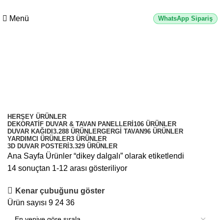
0
2500 TL üzeri alışverişlerde vade farksız 3 taksit fırsatı!
Menü
WhatsApp Sipariş
dikey dalgalı
Kategoriler
HERŞEY
ÜRÜNLER
DEKORATIF DUVAR & TAVAN PANELLERI
106 ÜRÜNLER
DUVAR KAĞIDI
3.288 ÜRÜNLER
GERGI TAVAN
96 ÜRÜNLER
YARDIMCI ÜRÜNLER
3 ÜRÜNLER
3D DUVAR POSTERI
3.329 ÜRÜNLER
Ana Sayfa
Ürünler “dikey dalgalı” olarak etiketlendi
14 sonuçtan 1-12 arası gösteriliyor
Kenar çubuğunu göster
Ürün sayısı
9
24
36