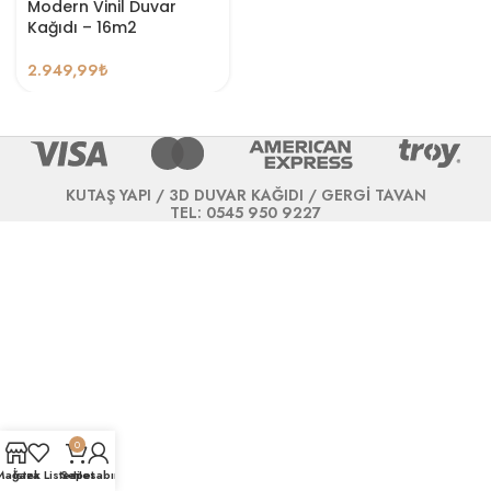
Modern Vinil Duvar
Kağıdı – 16m2
2.949,99
₺
KUTAŞ YAPI / 3D DUVAR KAĞIDI / GERGİ TAVAN
TEL: 0545 950 9227
0
Mağaza
İstek Listesi
Sepet
Hesabım