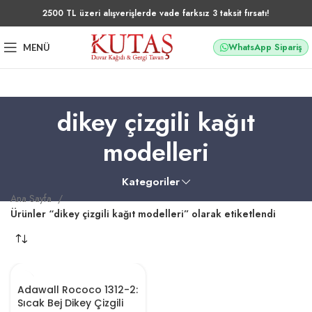
2500 TL üzeri alışverişlerde vade farksız 3 taksit fırsatı!
WhatsApp Sipariş
MENÜ
dikey çizgili kağıt
modelleri
Kategoriler
Ana Sayfa
Ürünler “dikey çizgili kağıt modelleri” olarak etiketlendi
Adawall Rococo 1312-2:
Sıcak Bej Dikey Çizgili