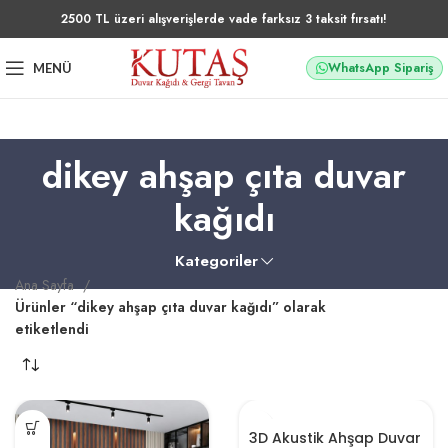
2500 TL üzeri alışverişlerde vade farksız 3 taksit fırsatı!
WhatsApp Sipariş
MENÜ
dikey ahşap çıta duvar
kağıdı
Kategoriler
Ana Sayfa
Ürünler “dikey ahşap çıta duvar kağıdı” olarak
etiketlendi
3D Akustik Ahşap Duvar