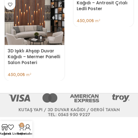
Kağıdı – Antrasit Çıtalı
Ledli Poster
450,00
₺
m²
3D Işıklı Ahşap Duvar
Kağıdı – Mermer Panelli
Salon Posteri
450,00
₺
m²
KUTAŞ YAPI / 3D DUVAR KAĞIDI / GERGİ TAVAN
TEL: 0545 950 9227
0
Mağaza
İstek Listesi
Sepet
Hesabım