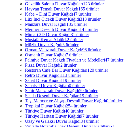
Güzellik Salonu Duvar Kağıtları
123 ürünler
Hayvan Temalı Duvar Kağıdı
165 ürünler
Kabe – Dini Duvar Kağıdı
47 ürünler
Lüx İnci Çicekli Duvar Kağıdı
313 ürünler
Manzara Duvar Kağıdı
135 ürünler
Mermer Desenli Duvar Kağıdı
14 ürünler
Mimari 3D Duvar Kağıdı
31 ürünler
Mustafa Kemal Atatürk
2 ürünler
Müzik Duvar Kağıdı
5 ürünler
Orman Manzaralı Duvar Kağıdı
96 ürünler
Osmanlı Duvar Kağıdı
7 ürünler
Palmiye Duvar Kağıdı Fiyatları ve Modelleri
47 ürünler
Pizza Duvar Kağıdı
2 ürünler
Restoran Cafe Bar Duvar Kağıtları
120 ürünler
Retro Duvar Kağıdı
113 ürünler
Sanat Duvar Kağıdı
119 ürünler
Sanatsal Duvar Kağıtları
0 ürünler
Şehir Manzaralı Duvar Kağıdı
59 ürünler
Şelala Desenli Duvar Kağıtları
19 ürünler
Taş, Mermer ve Ahşap Desenli Duvar Kağıdı
0 ürünler
Tropikal Duvar Kağıdı
254 ürünler
Türkiye Duvar Kağıdı
40 ürünler
Türkiye Haritası Duvar Kağıdı
97 ürünler
Uzay ve Galaksi Duvar Kağıdı
84 ürünler
Vintage Botanik Çiçek Desenli Duvar Kağıtları
57