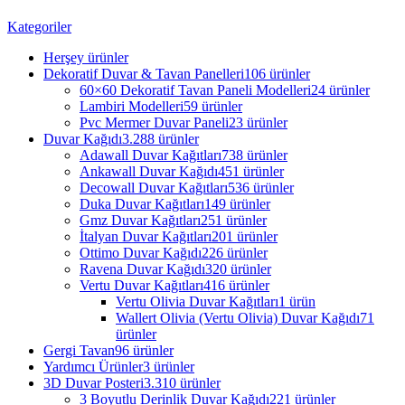
Kategoriler
Herşey
ürünler
Dekoratif Duvar & Tavan Panelleri
106 ürünler
60×60 Dekoratif Tavan Paneli Modelleri
24 ürünler
Lambiri Modelleri
59 ürünler
Pvc Mermer Duvar Paneli
23 ürünler
Duvar Kağıdı
3.288 ürünler
Adawall Duvar Kağıtları
738 ürünler
Ankawall Duvar Kağıdı
451 ürünler
Decowall Duvar Kağıtları
536 ürünler
Duka Duvar Kağıtları
149 ürünler
Gmz Duvar Kağıtları
251 ürünler
İtalyan Duvar Kağıtları
201 ürünler
Ottimo Duvar Kağıdı
226 ürünler
Ravena Duvar Kağıdı
320 ürünler
Vertu Duvar Kağıtları
416 ürünler
Vertu Olivia Duvar Kağıtları
1 ürün
Wallert Olivia (Vertu Olivia) Duvar Kağıdı
71
ürünler
Gergi Tavan
96 ürünler
Yardımcı Ürünler
3 ürünler
3D Duvar Posteri
3.310 ürünler
3 Boyutlu Derinlik Duvar Kağıdı
221 ürünler