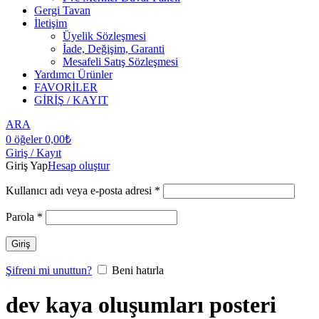
Gergi Tavan
İletişim
Üyelik Sözleşmesi
İade, Değişim, Garanti
Mesafeli Satış Sözleşmesi
Yardımcı Ürünler
FAVORİLER
GİRİŞ / KAYIT
ARA
0
öğeler
0,00
₺
Giriş / Kayıt
Giriş Yap
Hesap oluştur
Kullanıcı adı veya e-posta adresi
*
Parola
*
Giriş
Şifreni mi unuttun?
Beni hatırla
dev kaya oluşumları posteri