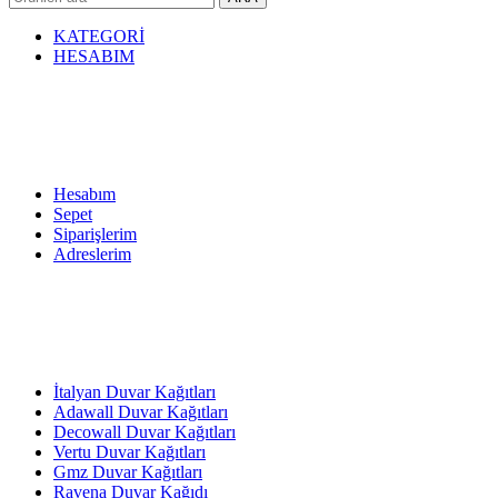
KATEGORİ
HESABIM
Hesabım
Sepet
Siparişlerim
Adreslerim
İtalyan Duvar Kağıtları
Adawall Duvar Kağıtları
Decowall Duvar Kağıtları
Vertu Duvar Kağıtları
Gmz Duvar Kağıtları
Ravena Duvar Kağıdı