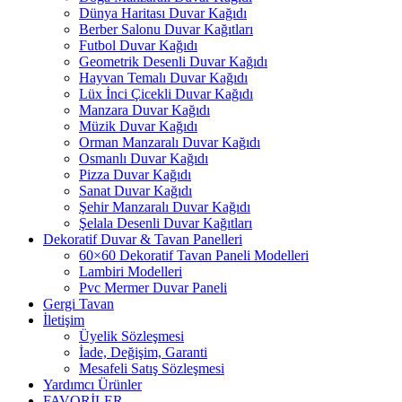
Dünya Haritası Duvar Kağıdı
Berber Salonu Duvar Kağıtları
Futbol Duvar Kağıdı
Geometrik Desenli Duvar Kağıdı
Hayvan Temalı Duvar Kağıdı
Lüx İnci Çicekli Duvar Kağıdı
Manzara Duvar Kağıdı
Müzik Duvar Kağıdı
Orman Manzaralı Duvar Kağıdı
Osmanlı Duvar Kağıdı
Pizza Duvar Kağıdı
Sanat Duvar Kağıdı
Şehir Manzaralı Duvar Kağıdı
Şelala Desenli Duvar Kağıtları
Dekoratif Duvar & Tavan Panelleri
60×60 Dekoratif Tavan Paneli Modelleri
Lambiri Modelleri
Pvc Mermer Duvar Paneli
Gergi Tavan
İletişim
Üyelik Sözleşmesi
İade, Değişim, Garanti
Mesafeli Satış Sözleşmesi
Yardımcı Ürünler
FAVORİLER