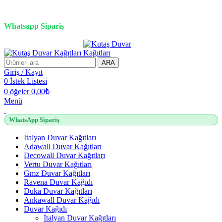
3D duvar kağıdı, Adawall, Decowall, Vertu, Gmz, Pvc mermer
panel, lambiri ve tavan çözümleri
Whatsapp Sipariş
2500 TL üzeri alışverişlerde vade farksız 3 taksit fırsatı!
ARA
Giriş / Kayıt
0
İstek Listesi
0
öğeler
0,00
₺
Menü
WhatsApp Sipariş
İtalyan Duvar Kağıtları
Adawall Duvar Kağıtları
Decowall Duvar Kağıtları
Vertu Duvar Kağıtları
Gmz Duvar Kağıtları
Ravena Duvar Kağıdı
Duka Duvar Kağıtları
Ankawall Duvar Kağıdı
Duvar Kağıdı
İtalyan Duvar Kağıtları