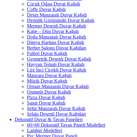
Çocuk Odası Duvar Kağıdı
Coffe Duvar Kağıdı
Deniz Manzaralı Duvar Kağıdı
Derinlik Görünümlü Duvar Kağıdı
Mermer Desenli Duvar Kağıdı
Kabe – Dini Duvar Kağıdı
Doğa Manzaralı Duvar Kağıdı
Dünya Haritası Duvar Kağıdı
Berber Salonu Duvar Kağıtları
Futbol Duvar Kağıdı
Geometrik Desenli Duvar Kağıdı
Hayvan Temalı Duvar Kağıdı
Lüx İnci Çicekli Duvar Kağıdı
Manzara Duvar Kağıdı
Müzik Duvar Kağıdı
Orman Manzaralı Duvar Kağıdı
Osmanlı Duvar Kağıdı
Pizza Duvar Kağıdı
Sanat Duvar Kağıdı
Şehir Manzaralı Duvar Kağıdı
Şelala Desenli Duvar Kağıtları
Dekoratif Duvar & Tavan Panelleri
60×60 Dekoratif Tavan Paneli Modelleri
Lambiri Modelleri
Pvc Mermer Duvar Paneli