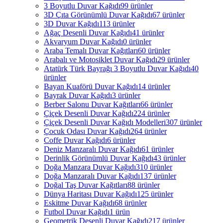
3 Boyutlu Duvar Kağıdı
99 ürünler
3D Çıta Görünümlü Duvar Kağıdı
67 ürünler
3D Duvar Kağıdı
113 ürünler
Ağaç Desenli Duvar Kağıdı
41 ürünler
Akvaryum Duvar Kağıdı
0 ürünler
Araba Temalı Duvar Kağıtları
60 ürünler
Arabalı ve Motosiklet Duvar Kağıdı
29 ürünler
Atatürk Türk Bayrağı 3 Boyutlu Duvar Kağıdı
40
ürünler
Bayan Kuaförü Duvar Kağıdı
14 ürünler
Bayrak Duvar Kağıdı
3 ürünler
Berber Salonu Duvar Kağıtları
66 ürünler
Çiçek Desenli Duvar Kağıdı
224 ürünler
Çiçek Desenli Duvar Kağıdı Modelleri
307 ürünler
Çocuk Odası Duvar Kağıdı
264 ürünler
Coffe Duvar Kağıdı
6 ürünler
Deniz Manzaralı Duvar Kağıdı
61 ürünler
Derinlik Görünümlü Duvar Kağıdı
43 ürünler
Doğa Manzara Duvar Kağıdı
310 ürünler
Doğa Manzaralı Duvar Kağıdı
137 ürünler
Doğal Taş Duvar Kağıtları
88 ürünler
Dünya Haritası Duvar Kağıdı
125 ürünler
Eskitme Duvar Kağıdı
68 ürünler
Futbol Duvar Kağıdı
1 ürün
Geometrik Desenli Duvar Kağıdı
217 ürünler