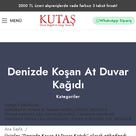
2500 TL üzeri alışverişlerde vade farksız 3 taksit fırsatı!
WhatsApp Sipariş
MENÜ
Denizde Koşan At Duvar
Kağıdı
Kategoriler
HERŞEY
ÜRÜNLER
DEKORATIF DUVAR & TAVAN PANELLERI
106 ÜRÜNLER
DUVAR KAĞIDI
3.288 ÜRÜNLER
GERGI TAVAN
96 ÜRÜNLER
YARDIMCI ÜRÜNLER
3 ÜRÜNLER
3D DUVAR POSTERI
3.310 ÜRÜNLER
Ana Sayfa
Ürünler “Denizde Koşan At Duvar Kağıdı” olarak etiketlendi