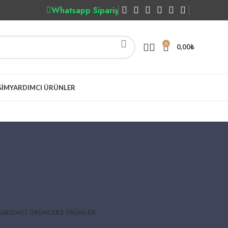
Whatsapp Sipariş
0
0,00
₺
ŞIM
YARDIMCI ÜRÜNLER
YARDIMCI ÜRÜNLER
3 ÜRÜNLER