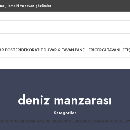
el, lambiri ve tavan çözümleri
AR POSTERI
DEKORATIF DUVAR & TAVAN PANELLERI
GERGI TAVAN
İLETI
deniz manzarası
Kategoriler
06 ÜRÜNLER
DUVAR KAĞIDI
3.288 ÜRÜNLER
GERGI TAVAN
96 ÜRÜNLER