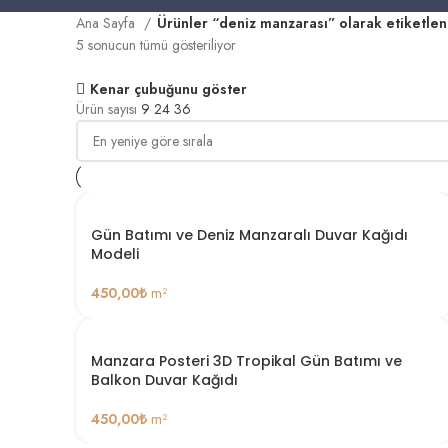
Ana Sayfa
Ürünler “deniz manzarası” olarak etiketlen
5 sonucun tümü gösteriliyor
Kenar çubuğunu göster
Ürün sayısı
9
24
36
Gün Batımı ve Deniz Manzaralı Duvar Kağıdı
Modeli
450,00
₺
m²
Manzara Posteri 3D Tropikal Gün Batımı ve
Balkon Duvar Kağıdı
450,00
₺
m²