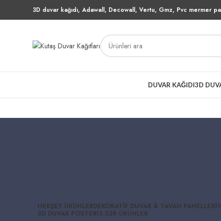
3D duvar kağıdı, Adawall, Decowall, Vertu, Gmz, Pvc mermer pan
DUVAR KAĞIDI
3D DUV
HERŞEY
ÜRÜNLER
DEKORATIF DUVAR & TAVAN PANELLERI
1
3D DUVAR POSTERI
3.329 ÜRÜNLER