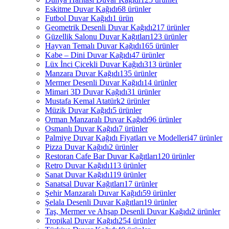
Eskitme Duvar Kağıdı
68 ürünler
Futbol Duvar Kağıdı
1 ürün
Geometrik Desenli Duvar Kağıdı
217 ürünler
Güzellik Salonu Duvar Kağıtları
123 ürünler
Hayvan Temalı Duvar Kağıdı
165 ürünler
Kabe – Dini Duvar Kağıdı
47 ürünler
Lüx İnci Çicekli Duvar Kağıdı
313 ürünler
Manzara Duvar Kağıdı
135 ürünler
Mermer Desenli Duvar Kağıdı
14 ürünler
Mimari 3D Duvar Kağıdı
31 ürünler
Mustafa Kemal Atatürk
2 ürünler
Müzik Duvar Kağıdı
5 ürünler
Orman Manzaralı Duvar Kağıdı
96 ürünler
Osmanlı Duvar Kağıdı
7 ürünler
Palmiye Duvar Kağıdı Fiyatları ve Modelleri
47 ürünler
Pizza Duvar Kağıdı
2 ürünler
Restoran Cafe Bar Duvar Kağıtları
120 ürünler
Retro Duvar Kağıdı
113 ürünler
Sanat Duvar Kağıdı
119 ürünler
Sanatsal Duvar Kağıtları
17 ürünler
Şehir Manzaralı Duvar Kağıdı
59 ürünler
Şelala Desenli Duvar Kağıtları
19 ürünler
Taş, Mermer ve Ahşap Desenli Duvar Kağıdı
2 ürünler
Tropikal Duvar Kağıdı
254 ürünler