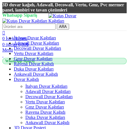
3D duvar kağıdı, Adawall, Decowall, Vertu, Gmz, Pvc mermer
panel, lambiri ve tavan çözümleri
Whatsapp Sipariş
2500 TL üzeri alışverişlerde vade farksız 3 taksit fırsatı!
ARA
İtalyan Duvar Kağıtları
0
İstek Listesi
Adawall Duvar Kağıtları
0
öğeler
0,00
₺
Decowall Duvar Kağıtları
Menü
Vertu Duvar Kağıtları
Gmz Duvar Kağıtları
WhatsApp Sipariş
Ravena Duvar Kağıdı
Duka Duvar Kağıtları
Ankawall Duvar Kağıdı
Duvar Kağıdı
İtalyan Duvar Kağıtları
Adawall Duvar Kağıtları
Decowall Duvar Kağıtları
Vertu Duvar Kağıtları
Gmz Duvar Kağıtları
Ravena Duvar Kağıdı
Duka Duvar Kağıtları
Ankawall Duvar Kağıdı
3D Duvar Posteri