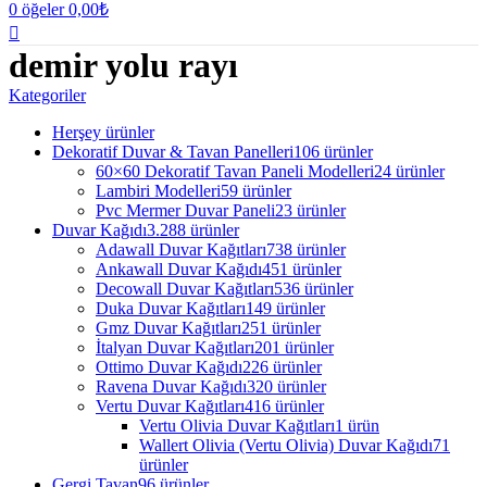
0
öğeler
0,00
₺
demir yolu rayı
Kategoriler
Herşey
ürünler
Dekoratif Duvar & Tavan Panelleri
106 ürünler
60×60 Dekoratif Tavan Paneli Modelleri
24 ürünler
Lambiri Modelleri
59 ürünler
Pvc Mermer Duvar Paneli
23 ürünler
Duvar Kağıdı
3.288 ürünler
Adawall Duvar Kağıtları
738 ürünler
Ankawall Duvar Kağıdı
451 ürünler
Decowall Duvar Kağıtları
536 ürünler
Duka Duvar Kağıtları
149 ürünler
Gmz Duvar Kağıtları
251 ürünler
İtalyan Duvar Kağıtları
201 ürünler
Ottimo Duvar Kağıdı
226 ürünler
Ravena Duvar Kağıdı
320 ürünler
Vertu Duvar Kağıtları
416 ürünler
Vertu Olivia Duvar Kağıtları
1 ürün
Wallert Olivia (Vertu Olivia) Duvar Kağıdı
71
ürünler
Gergi Tavan
96 ürünler