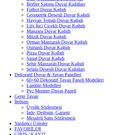
Berber Salonu Duvar Kağıtları
Futbol Duvar Kağıdı
Geometrik Desenli Duvar Kağıdı
Hayvan Temalı Duvar Kağıdı
Lüx İnci Çicekli Duvar Kağıdı
Manzara Duvar Kağıdı
Müzik Duvar Kağıdı
Orman Manzaralı Duvar Kağıdı
Osmanlı Duvar Kağıdı
Pizza Duvar Kağıdı
Sanat Duvar Kağıdı
Şehir Manzaralı Duvar Kağıdı
Şelala Desenli Duvar Kağıtları
Dekoratif Duvar & Tavan Panelleri
60×60 Dekoratif Tavan Paneli Modelleri
Lambiri Modelleri
Pvc Mermer Duvar Paneli
Gergi Tavan
İletişim
Üyelik Sözleşmesi
İade, Değişim, Garanti
Mesafeli Satış Sözleşmesi
Yardımcı Ürünler
FAVORİLER
GİRİŞ / KAYIT