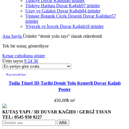
Türkiye Duvar Kağıdı
40 ürünler
Türkiye Haritası Duvar Kağıdı
97 ürünler
Uzay ve Galaksi Duvar Kağıdı
84 ürünler
Vintage Botanik Çiçek Desenli Duvar Kağıtları
57
ürünler
Yiyecek ve İçecek Duvar Kağıdı
18 ürünler
Ana Sayfa
Ürünler “demir yolu rayı” olarak etiketlendi
Tek bir sonuç gösteriliyor
Kenar çubuğunu göster
Ürün sayısı
9
24
36
Seçenekler
Favorilere ekle
Tuğla Tünel 3D Tarihi Demir Yolu Kemerli Duvar Kağıdı
Poster
450,00
₺
m²
KUTAŞ YAPI / 3D DUVAR KAĞIDI / GERGİ TAVAN
TEL: 0545 950 9227
ARA