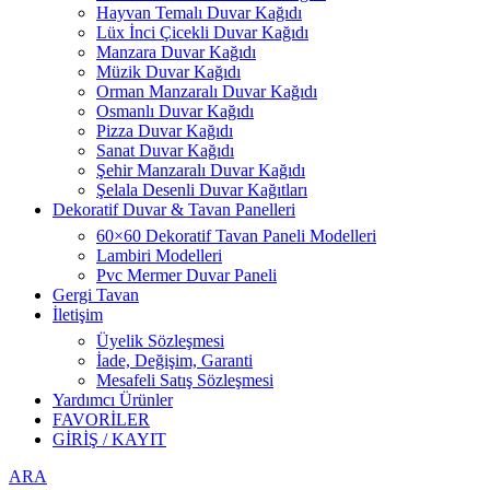
Hayvan Temalı Duvar Kağıdı
Lüx İnci Çicekli Duvar Kağıdı
Manzara Duvar Kağıdı
Müzik Duvar Kağıdı
Orman Manzaralı Duvar Kağıdı
Osmanlı Duvar Kağıdı
Pizza Duvar Kağıdı
Sanat Duvar Kağıdı
Şehir Manzaralı Duvar Kağıdı
Şelala Desenli Duvar Kağıtları
Dekoratif Duvar & Tavan Panelleri
60×60 Dekoratif Tavan Paneli Modelleri
Lambiri Modelleri
Pvc Mermer Duvar Paneli
Gergi Tavan
İletişim
Üyelik Sözleşmesi
İade, Değişim, Garanti
Mesafeli Satış Sözleşmesi
Yardımcı Ürünler
FAVORİLER
GİRİŞ / KAYIT
ARA