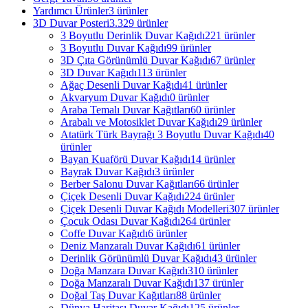
Yardımcı Ürünler
3 ürünler
3D Duvar Posteri
3.329 ürünler
3 Boyutlu Derinlik Duvar Kağıdı
221 ürünler
3 Boyutlu Duvar Kağıdı
99 ürünler
3D Çıta Görünümlü Duvar Kağıdı
67 ürünler
3D Duvar Kağıdı
113 ürünler
Ağaç Desenli Duvar Kağıdı
41 ürünler
Akvaryum Duvar Kağıdı
0 ürünler
Araba Temalı Duvar Kağıtları
60 ürünler
Arabalı ve Motosiklet Duvar Kağıdı
29 ürünler
Atatürk Türk Bayrağı 3 Boyutlu Duvar Kağıdı
40
ürünler
Bayan Kuaförü Duvar Kağıdı
14 ürünler
Bayrak Duvar Kağıdı
3 ürünler
Berber Salonu Duvar Kağıtları
66 ürünler
Çiçek Desenli Duvar Kağıdı
224 ürünler
Çiçek Desenli Duvar Kağıdı Modelleri
307 ürünler
Çocuk Odası Duvar Kağıdı
264 ürünler
Coffe Duvar Kağıdı
6 ürünler
Deniz Manzaralı Duvar Kağıdı
61 ürünler
Derinlik Görünümlü Duvar Kağıdı
43 ürünler
Doğa Manzara Duvar Kağıdı
310 ürünler
Doğa Manzaralı Duvar Kağıdı
137 ürünler
Doğal Taş Duvar Kağıtları
88 ürünler
Dünya Haritası Duvar Kağıdı
125 ürünler