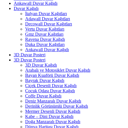
Ankawall Duvar Kağıdı
Duvar Kağıdı
İtalyan Duvar Kağıtları
Adawall Duvar Kağıtları
Decowall Duvar Kağıtları
Vertu Duvar Kağıtları
Gmz Duvar Kağıtları
Ravena Duvar Kağıdı
Duka Duvar Kağıtları
Ankawall Duvar Kağıdı
3D Duvar Posteri
3D Duvar Posteri
3D Duvar Kağıdı
Arabalı ve Motosiklet Duvar Kağıdı
Bayan Kuaförü Duvar Kağıdı
Bayrak Duvar Kağıdı
Çiçek Desenli Duvar Kağıdı
Çocuk Odası Duvar Kağıdı
Coffe Duvar Kağıdı
Deniz Manzaralı Duvar Kağıdı
Derinlik Görünümlü Duvar Kağıdı
Mermer Desenli Duvar Kağıdı
Kabe – Dini Duvar Kağıdı
Doğa Manzaralı Duvar Kağıdı
Dünya Haritası Duvar Kağıdı