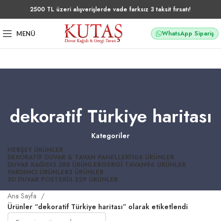
2500 TL üzeri alışverişlerde vade farksız 3 taksit fırsatı!
WhatsApp Sipariş
MENÜ
dekoratif Türkiye haritası
Kategoriler
HERŞEY
ÜRÜNLER
DEKORATIF DUVAR & TAVAN PANELLERI
106 ÜRÜNLER
DUVAR KAĞIDI
3.288 ÜRÜNLER
GERGI TAVAN
96 ÜRÜNLER
YARDIMCI ÜRÜNLER
3 ÜRÜNLER
3D DUVAR POSTERI
3.329 ÜRÜNLER
Ana Sayfa
Ürünler “dekoratif Türkiye haritası” olarak etiketlendi