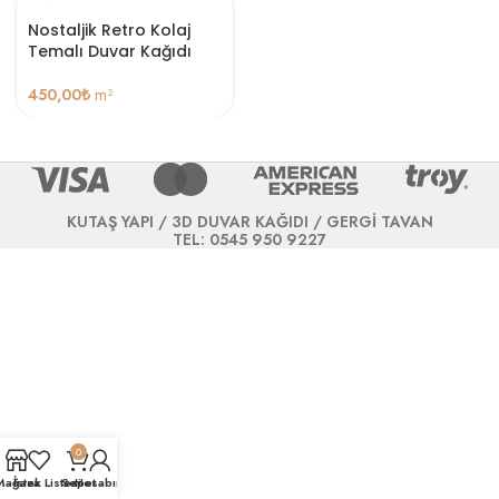
Nostaljik Retro Kolaj
Temalı Duvar Kağıdı
450,00
₺
m²
KUTAŞ YAPI / 3D DUVAR KAĞIDI / GERGİ TAVAN
TEL: 0545 950 9227
0
Mağaza
İstek Listesi
Sepet
Hesabım