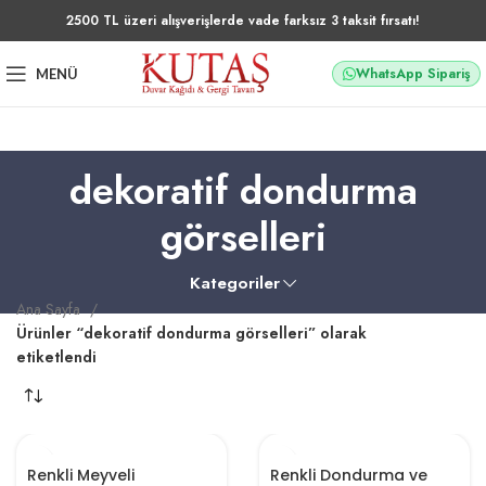
2500 TL üzeri alışverişlerde vade farksız 3 taksit fırsatı!
WhatsApp Sipariş
MENÜ
dekoratif dondurma
görselleri
Kategoriler
Ana Sayfa
Ürünler “dekoratif dondurma görselleri” olarak
etiketlendi
Renkli Meyveli
Renkli Dondurma ve