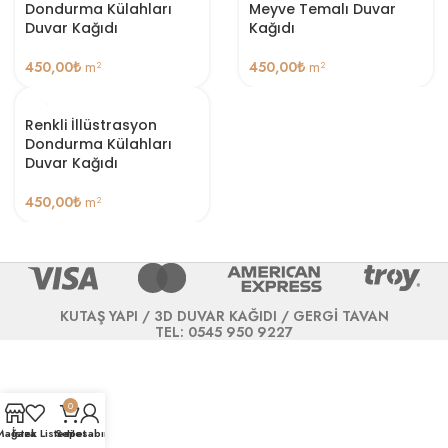
Dondurma Külahları
Meyve Temalı Duvar
Duvar Kağıdı
Kağıdı
450,00
₺
m²
450,00
₺
m²
Renkli İllüstrasyon
Dondurma Külahları
Duvar Kağıdı
450,00
₺
m²
KUTAŞ YAPI / 3D DUVAR KAĞIDI / GERGİ TAVAN
TEL: 0545 950 9227
0
Mağaza
İstek Listesi
Sepet
Hesabım