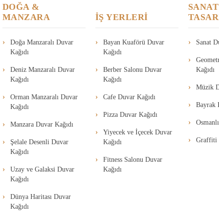
DOĞA &
SANAT
MANZARA
İŞ YERLERİ
TASAR
Doğa Manzaralı Duvar
Bayan Kuaförü Duvar
Sanat D
Kağıdı
Kağıdı
Geometr
Deniz Manzaralı Duvar
Berber Salonu Duvar
Kağıdı
Kağıdı
Kağıdı
Müzik D
Orman Manzaralı Duvar
Cafe Duvar Kağıdı
Bayrak 
Kağıdı
Pizza Duvar Kağıdı
Osmanlı
Manzara Duvar Kağıdı
Yiyecek ve İçecek Duvar
Graffit
Şelale Desenli Duvar
Kağıdı
Kağıdı
Fitness Salonu Duvar
Uzay ve Galaksi Duvar
Kağıdı
Kağıdı
Dünya Haritası Duvar
Kağıdı