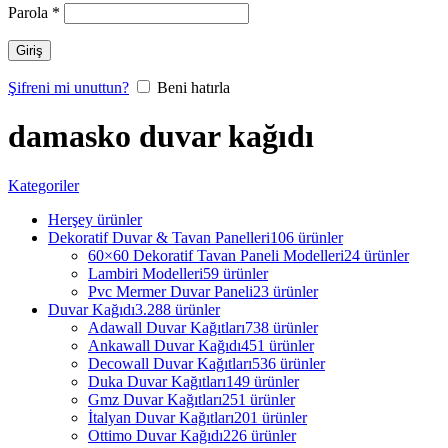
Parola
*
Giriş
Şifreni mi unuttun?
Beni hatırla
damasko duvar kağıdı
Kategoriler
Herşey
ürünler
Dekoratif Duvar & Tavan Panelleri
106 ürünler
60×60 Dekoratif Tavan Paneli Modelleri
24 ürünler
Lambiri Modelleri
59 ürünler
Pvc Mermer Duvar Paneli
23 ürünler
Duvar Kağıdı
3.288 ürünler
Adawall Duvar Kağıtları
738 ürünler
Ankawall Duvar Kağıdı
451 ürünler
Decowall Duvar Kağıtları
536 ürünler
Duka Duvar Kağıtları
149 ürünler
Gmz Duvar Kağıtları
251 ürünler
İtalyan Duvar Kağıtları
201 ürünler
Ottimo Duvar Kağıdı
226 ürünler