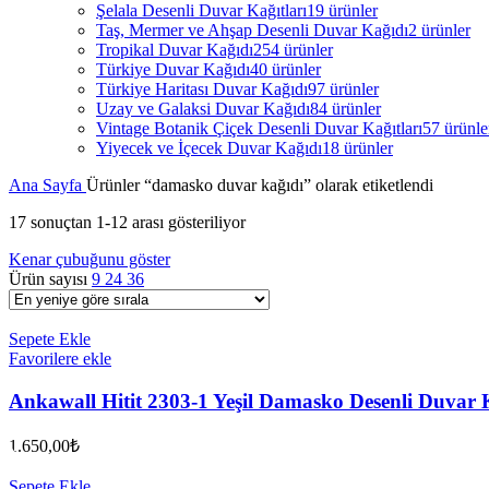
Şelala Desenli Duvar Kağıtları
19 ürünler
Taş, Mermer ve Ahşap Desenli Duvar Kağıdı
2 ürünler
Tropikal Duvar Kağıdı
254 ürünler
Türkiye Duvar Kağıdı
40 ürünler
Türkiye Haritası Duvar Kağıdı
97 ürünler
Uzay ve Galaksi Duvar Kağıdı
84 ürünler
Vintage Botanik Çiçek Desenli Duvar Kağıtları
57 ürünle
Yiyecek ve İçecek Duvar Kağıdı
18 ürünler
Ana Sayfa
Ürünler “damasko duvar kağıdı” olarak etiketlendi
17 sonuçtan 1-12 arası gösteriliyor
Kenar çubuğunu göster
Ürün sayısı
9
24
36
Sepete Ekle
Favorilere ekle
Ankawall Hitit 2303-1 Yeşil Damasko Desenli Duvar
1.650,00
₺
Sepete Ekle