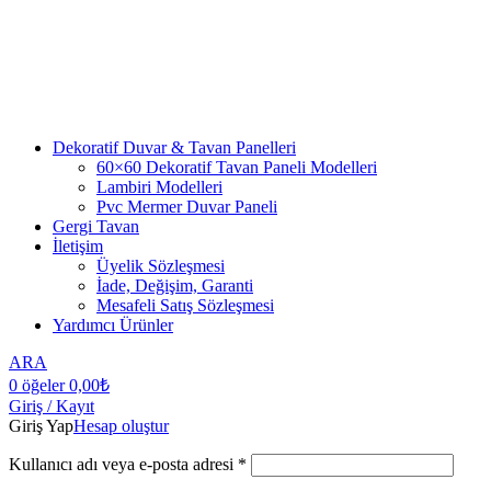
Dekoratif Duvar & Tavan Panelleri
60×60 Dekoratif Tavan Paneli Modelleri
Lambiri Modelleri
Pvc Mermer Duvar Paneli
Gergi Tavan
İletişim
Üyelik Sözleşmesi
İade, Değişim, Garanti
Mesafeli Satış Sözleşmesi
Yardımcı Ürünler
ARA
0
öğeler
0,00
₺
Giriş / Kayıt
Giriş Yap
Hesap oluştur
Kullanıcı adı veya e-posta adresi
*