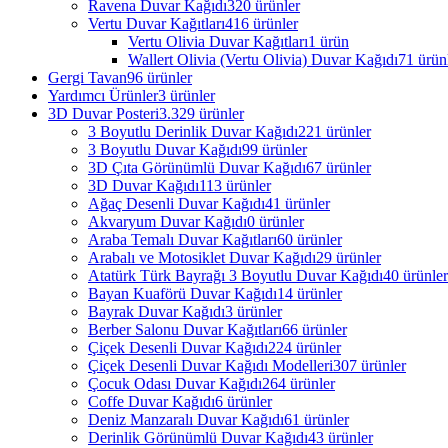
Ravena Duvar Kağıdı
320 ürünler
Vertu Duvar Kağıtları
416 ürünler
Vertu Olivia Duvar Kağıtları
1 ürün
Wallert Olivia (Vertu Olivia) Duvar Kağıdı
71 ürün
Gergi Tavan
96 ürünler
Yardımcı Ürünler
3 ürünler
3D Duvar Posteri
3.329 ürünler
3 Boyutlu Derinlik Duvar Kağıdı
221 ürünler
3 Boyutlu Duvar Kağıdı
99 ürünler
3D Çıta Görünümlü Duvar Kağıdı
67 ürünler
3D Duvar Kağıdı
113 ürünler
Ağaç Desenli Duvar Kağıdı
41 ürünler
Akvaryum Duvar Kağıdı
0 ürünler
Araba Temalı Duvar Kağıtları
60 ürünler
Arabalı ve Motosiklet Duvar Kağıdı
29 ürünler
Atatürk Türk Bayrağı 3 Boyutlu Duvar Kağıdı
40 ürünler
Bayan Kuaförü Duvar Kağıdı
14 ürünler
Bayrak Duvar Kağıdı
3 ürünler
Berber Salonu Duvar Kağıtları
66 ürünler
Çiçek Desenli Duvar Kağıdı
224 ürünler
Çiçek Desenli Duvar Kağıdı Modelleri
307 ürünler
Çocuk Odası Duvar Kağıdı
264 ürünler
Coffe Duvar Kağıdı
6 ürünler
Deniz Manzaralı Duvar Kağıdı
61 ürünler
Derinlik Görünümlü Duvar Kağıdı
43 ürünler