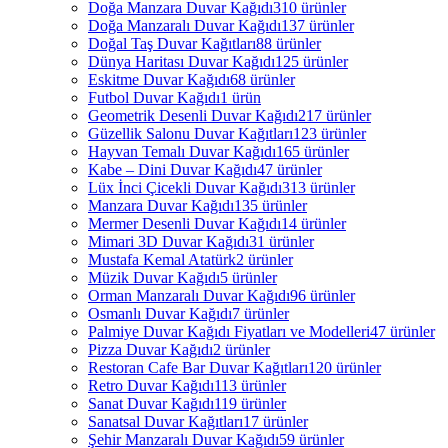
Doğa Manzara Duvar Kağıdı
310 ürünler
Doğa Manzaralı Duvar Kağıdı
137 ürünler
Doğal Taş Duvar Kağıtları
88 ürünler
Dünya Haritası Duvar Kağıdı
125 ürünler
Eskitme Duvar Kağıdı
68 ürünler
Futbol Duvar Kağıdı
1 ürün
Geometrik Desenli Duvar Kağıdı
217 ürünler
Güzellik Salonu Duvar Kağıtları
123 ürünler
Hayvan Temalı Duvar Kağıdı
165 ürünler
Kabe – Dini Duvar Kağıdı
47 ürünler
Lüx İnci Çicekli Duvar Kağıdı
313 ürünler
Manzara Duvar Kağıdı
135 ürünler
Mermer Desenli Duvar Kağıdı
14 ürünler
Mimari 3D Duvar Kağıdı
31 ürünler
Mustafa Kemal Atatürk
2 ürünler
Müzik Duvar Kağıdı
5 ürünler
Orman Manzaralı Duvar Kağıdı
96 ürünler
Osmanlı Duvar Kağıdı
7 ürünler
Palmiye Duvar Kağıdı Fiyatları ve Modelleri
47 ürünler
Pizza Duvar Kağıdı
2 ürünler
Restoran Cafe Bar Duvar Kağıtları
120 ürünler
Retro Duvar Kağıdı
113 ürünler
Sanat Duvar Kağıdı
119 ürünler
Sanatsal Duvar Kağıtları
17 ürünler
Şehir Manzaralı Duvar Kağıdı
59 ürünler