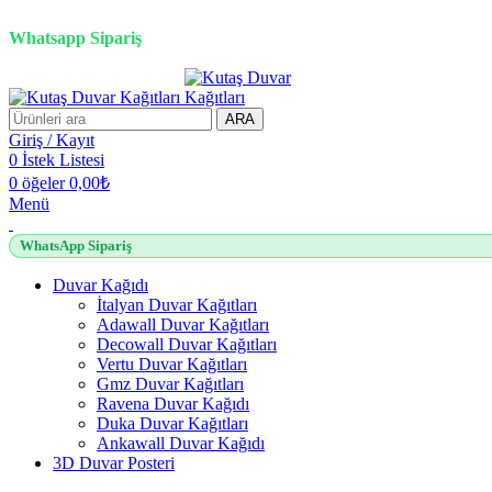
3D duvar kağıdı, Adawall, Decowall, Vertu, Gmz, Pvc mermer pan
Whatsapp Sipariş
ARA
Giriş / Kayıt
0
İstek Listesi
0
öğeler
0,00
₺
Menü
WhatsApp Sipariş
Duvar Kağıdı
İtalyan Duvar Kağıtları
Adawall Duvar Kağıtları
Decowall Duvar Kağıtları
Vertu Duvar Kağıtları
Gmz Duvar Kağıtları
Ravena Duvar Kağıdı
Duka Duvar Kağıtları
Ankawall Duvar Kağıdı
3D Duvar Posteri