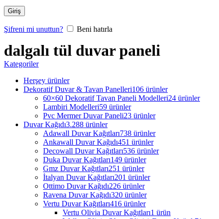
Giriş
Şifreni mi unuttun?
Beni hatırla
dalgalı tül duvar paneli
Kategoriler
Herşey
ürünler
Dekoratif Duvar & Tavan Panelleri
106 ürünler
60×60 Dekoratif Tavan Paneli Modelleri
24 ürünler
Lambiri Modelleri
59 ürünler
Pvc Mermer Duvar Paneli
23 ürünler
Duvar Kağıdı
3.288 ürünler
Adawall Duvar Kağıtları
738 ürünler
Ankawall Duvar Kağıdı
451 ürünler
Decowall Duvar Kağıtları
536 ürünler
Duka Duvar Kağıtları
149 ürünler
Gmz Duvar Kağıtları
251 ürünler
İtalyan Duvar Kağıtları
201 ürünler
Ottimo Duvar Kağıdı
226 ürünler
Ravena Duvar Kağıdı
320 ürünler
Vertu Duvar Kağıtları
416 ürünler
Vertu Olivia Duvar Kağıtları
1 ürün