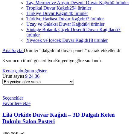
Taş, Mermer ve Ahşap Desenli Duvar Kağıdı
0 ürünler
Tropikal Duvar Kağıdı
254 ürünler
Türkiye Duvar Kağıdı
40 ürünler
Türkiye Haritası Duvar Kağıdı
97 ürünler
Uzay ve Galaksi Duvar Kağıdı
84 ürünler
Vintage Botanik Çiçek Desenli Duvar Kağıtları
57
ürünler
Yiyecek ve İçecek Duvar Kağıdı
18 ürünler
Ana Sayfa
Ürünler “dalgalı tül duvar paneli” olarak etiketlendi
3 sonucun tümü gösteriliyor
En yeniye göre sıralandı
Kenar çubuğunu göster
Ürün sayısı
9
24
36
Seçenekler
Favorilere ekle
Lila Orkide Duvar Kağıdı – 3D Dalgalı Keten
Dokulu Salon Posteri
450,00
₺
m²