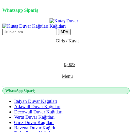
2500 TL üzeri alışverişlerde vade farksız 3 taksit fırsatı!
Whatsapp Sipariş
2500 TL üzeri alışverişlerde vade farksız 3 taksit fırsatı!
ARA
Giriş / Kayıt
0,00
₺
Menü
WhatsApp Sipariş
İtalyan Duvar Kağıtları
Adawall Duvar Kağıtları
Decowall Duvar Kağıtları
Vertu Duvar Kağıtları
Gmz Duvar Kağıtları
Ravena Duvar Kağıdı