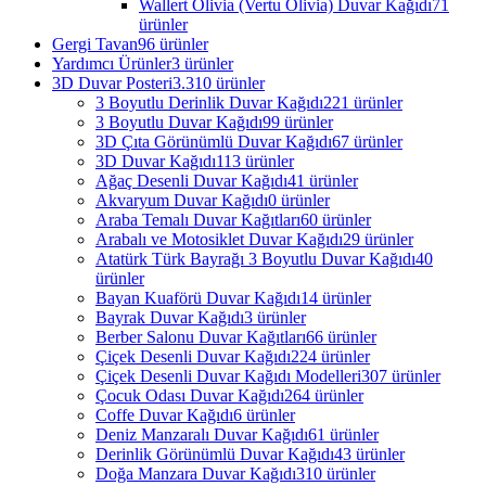
Wallert Olivia (Vertu Olivia) Duvar Kağıdı
71
ürünler
Gergi Tavan
96 ürünler
Yardımcı Ürünler
3 ürünler
3D Duvar Posteri
3.310 ürünler
3 Boyutlu Derinlik Duvar Kağıdı
221 ürünler
3 Boyutlu Duvar Kağıdı
99 ürünler
3D Çıta Görünümlü Duvar Kağıdı
67 ürünler
3D Duvar Kağıdı
113 ürünler
Ağaç Desenli Duvar Kağıdı
41 ürünler
Akvaryum Duvar Kağıdı
0 ürünler
Araba Temalı Duvar Kağıtları
60 ürünler
Arabalı ve Motosiklet Duvar Kağıdı
29 ürünler
Atatürk Türk Bayrağı 3 Boyutlu Duvar Kağıdı
40
ürünler
Bayan Kuaförü Duvar Kağıdı
14 ürünler
Bayrak Duvar Kağıdı
3 ürünler
Berber Salonu Duvar Kağıtları
66 ürünler
Çiçek Desenli Duvar Kağıdı
224 ürünler
Çiçek Desenli Duvar Kağıdı Modelleri
307 ürünler
Çocuk Odası Duvar Kağıdı
264 ürünler
Coffe Duvar Kağıdı
6 ürünler
Deniz Manzaralı Duvar Kağıdı
61 ürünler
Derinlik Görünümlü Duvar Kağıdı
43 ürünler
Doğa Manzara Duvar Kağıdı
310 ürünler