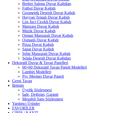
Berber Salonu Duvar Kağıtları
Futbol Duvar Kağıdı
Geometrik Desenli Duvar Kağıdı
Hayvan Temalı Duvar Kağıdı
Lüx İnci Çicekli Duvar Kağıdı
Manzara Duvar Kağıdı
Müzik Duvar Kağıdı
Orman Manzaralı Duvar Kağıdı
Osmanlı Duvar Kağıdı
Pizza Duvar Kağıdı
Sanat Duvar Kağıdı
Şehir Manzaralı Duvar Kağıdı
Şelala Desenli Duvar Kağıtları
Dekoratif Duvar & Tavan Panelleri
60×60 Dekoratif Tavan Paneli Modelleri
Lambiri Modelleri
Pvc Mermer Duvar Paneli
Gergi Tavan
İletişim
Üyelik Sözleşmesi
İade, Değişim, Garanti
Mesafeli Satış Sözleşmesi
Yardımcı Ürünler
FAVORİLER
GİRİŞ / KAYIT