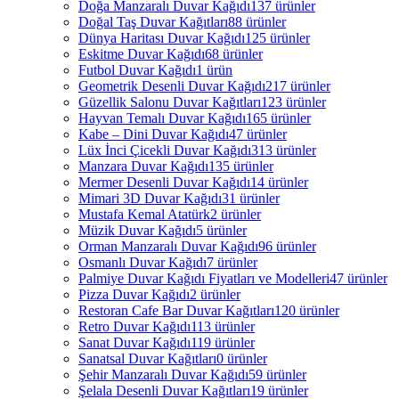
Doğa Manzaralı Duvar Kağıdı
137 ürünler
Doğal Taş Duvar Kağıtları
88 ürünler
Dünya Haritası Duvar Kağıdı
125 ürünler
Eskitme Duvar Kağıdı
68 ürünler
Futbol Duvar Kağıdı
1 ürün
Geometrik Desenli Duvar Kağıdı
217 ürünler
Güzellik Salonu Duvar Kağıtları
123 ürünler
Hayvan Temalı Duvar Kağıdı
165 ürünler
Kabe – Dini Duvar Kağıdı
47 ürünler
Lüx İnci Çicekli Duvar Kağıdı
313 ürünler
Manzara Duvar Kağıdı
135 ürünler
Mermer Desenli Duvar Kağıdı
14 ürünler
Mimari 3D Duvar Kağıdı
31 ürünler
Mustafa Kemal Atatürk
2 ürünler
Müzik Duvar Kağıdı
5 ürünler
Orman Manzaralı Duvar Kağıdı
96 ürünler
Osmanlı Duvar Kağıdı
7 ürünler
Palmiye Duvar Kağıdı Fiyatları ve Modelleri
47 ürünler
Pizza Duvar Kağıdı
2 ürünler
Restoran Cafe Bar Duvar Kağıtları
120 ürünler
Retro Duvar Kağıdı
113 ürünler
Sanat Duvar Kağıdı
119 ürünler
Sanatsal Duvar Kağıtları
0 ürünler
Şehir Manzaralı Duvar Kağıdı
59 ürünler
Şelala Desenli Duvar Kağıtları
19 ürünler