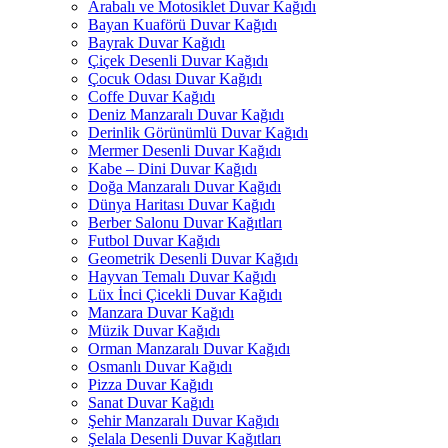
Arabalı ve Motosiklet Duvar Kağıdı
Bayan Kuaförü Duvar Kağıdı
Bayrak Duvar Kağıdı
Çiçek Desenli Duvar Kağıdı
Çocuk Odası Duvar Kağıdı
Coffe Duvar Kağıdı
Deniz Manzaralı Duvar Kağıdı
Derinlik Görünümlü Duvar Kağıdı
Mermer Desenli Duvar Kağıdı
Kabe – Dini Duvar Kağıdı
Doğa Manzaralı Duvar Kağıdı
Dünya Haritası Duvar Kağıdı
Berber Salonu Duvar Kağıtları
Futbol Duvar Kağıdı
Geometrik Desenli Duvar Kağıdı
Hayvan Temalı Duvar Kağıdı
Lüx İnci Çicekli Duvar Kağıdı
Manzara Duvar Kağıdı
Müzik Duvar Kağıdı
Orman Manzaralı Duvar Kağıdı
Osmanlı Duvar Kağıdı
Pizza Duvar Kağıdı
Sanat Duvar Kağıdı
Şehir Manzaralı Duvar Kağıdı
Şelala Desenli Duvar Kağıtları