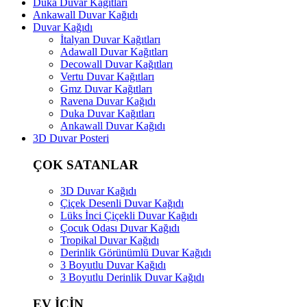
Duka Duvar Kağıtları
Ankawall Duvar Kağıdı
Duvar Kağıdı
İtalyan Duvar Kağıtları
Adawall Duvar Kağıtları
Decowall Duvar Kağıtları
Vertu Duvar Kağıtları
Gmz Duvar Kağıtları
Ravena Duvar Kağıdı
Duka Duvar Kağıtları
Ankawall Duvar Kağıdı
3D Duvar Posteri
ÇOK SATANLAR
3D Duvar Kağıdı
Çiçek Desenli Duvar Kağıdı
Lüks İnci Çiçekli Duvar Kağıdı
Çocuk Odası Duvar Kağıdı
Tropikal Duvar Kağıdı
Derinlik Görünümlü Duvar Kağıdı
3 Boyutlu Duvar Kağıdı
3 Boyutlu Derinlik Duvar Kağıdı
EV İÇİN