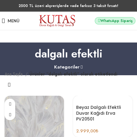
2500 TL üzeri alışverişlerde vade farksız 3 taksit fırsatı!
WhatsApp Sipariş
MENÜ
dalgalı efektli
Kategoriler
Ana Sayfa
Ürünler “dalgalı efektli” olarak etiketlendi
Beyaz Dalgalı Efektli
Duvar Kağıdı Erva
PV20501
2.999,00
₺