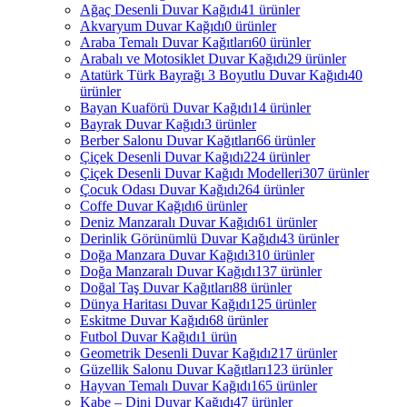
Ağaç Desenli Duvar Kağıdı
41 ürünler
Akvaryum Duvar Kağıdı
0 ürünler
Araba Temalı Duvar Kağıtları
60 ürünler
Arabalı ve Motosiklet Duvar Kağıdı
29 ürünler
Atatürk Türk Bayrağı 3 Boyutlu Duvar Kağıdı
40
ürünler
Bayan Kuaförü Duvar Kağıdı
14 ürünler
Bayrak Duvar Kağıdı
3 ürünler
Berber Salonu Duvar Kağıtları
66 ürünler
Çiçek Desenli Duvar Kağıdı
224 ürünler
Çiçek Desenli Duvar Kağıdı Modelleri
307 ürünler
Çocuk Odası Duvar Kağıdı
264 ürünler
Coffe Duvar Kağıdı
6 ürünler
Deniz Manzaralı Duvar Kağıdı
61 ürünler
Derinlik Görünümlü Duvar Kağıdı
43 ürünler
Doğa Manzara Duvar Kağıdı
310 ürünler
Doğa Manzaralı Duvar Kağıdı
137 ürünler
Doğal Taş Duvar Kağıtları
88 ürünler
Dünya Haritası Duvar Kağıdı
125 ürünler
Eskitme Duvar Kağıdı
68 ürünler
Futbol Duvar Kağıdı
1 ürün
Geometrik Desenli Duvar Kağıdı
217 ürünler
Güzellik Salonu Duvar Kağıtları
123 ürünler
Hayvan Temalı Duvar Kağıdı
165 ürünler
Kabe – Dini Duvar Kağıdı
47 ürünler