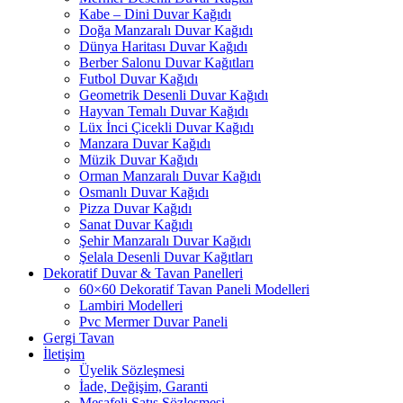
Kabe – Dini Duvar Kağıdı
Doğa Manzaralı Duvar Kağıdı
Dünya Haritası Duvar Kağıdı
Berber Salonu Duvar Kağıtları
Futbol Duvar Kağıdı
Geometrik Desenli Duvar Kağıdı
Hayvan Temalı Duvar Kağıdı
Lüx İnci Çicekli Duvar Kağıdı
Manzara Duvar Kağıdı
Müzik Duvar Kağıdı
Orman Manzaralı Duvar Kağıdı
Osmanlı Duvar Kağıdı
Pizza Duvar Kağıdı
Sanat Duvar Kağıdı
Şehir Manzaralı Duvar Kağıdı
Şelala Desenli Duvar Kağıtları
Dekoratif Duvar & Tavan Panelleri
60×60 Dekoratif Tavan Paneli Modelleri
Lambiri Modelleri
Pvc Mermer Duvar Paneli
Gergi Tavan
İletişim
Üyelik Sözleşmesi
İade, Değişim, Garanti
Mesafeli Satış Sözleşmesi