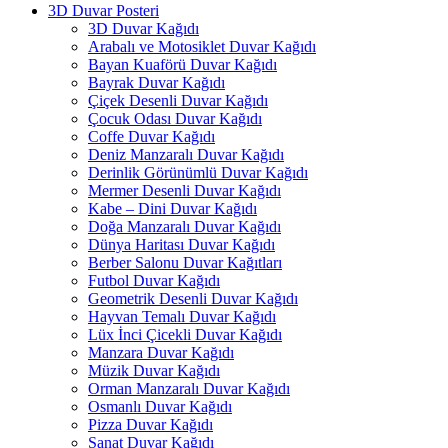
3D Duvar Posteri
3D Duvar Kağıdı
Arabalı ve Motosiklet Duvar Kağıdı
Bayan Kuaförü Duvar Kağıdı
Bayrak Duvar Kağıdı
Çiçek Desenli Duvar Kağıdı
Çocuk Odası Duvar Kağıdı
Coffe Duvar Kağıdı
Deniz Manzaralı Duvar Kağıdı
Derinlik Görünümlü Duvar Kağıdı
Mermer Desenli Duvar Kağıdı
Kabe – Dini Duvar Kağıdı
Doğa Manzaralı Duvar Kağıdı
Dünya Haritası Duvar Kağıdı
Berber Salonu Duvar Kağıtları
Futbol Duvar Kağıdı
Geometrik Desenli Duvar Kağıdı
Hayvan Temalı Duvar Kağıdı
Lüx İnci Çicekli Duvar Kağıdı
Manzara Duvar Kağıdı
Müzik Duvar Kağıdı
Orman Manzaralı Duvar Kağıdı
Osmanlı Duvar Kağıdı
Pizza Duvar Kağıdı
Sanat Duvar Kağıdı