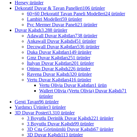
Herşey
ürünler
Dekoratif Duvar & Tavan Panelleri
106 ürünler
60×60 Dekoratif Tavan Paneli Modelleri
24 ürünler
Lambiri Modelleri
59 ürünler
Pvc Mermer Duvar Paneli
23 ürünler
Duvar Kağıdı
3.288 ürünler
Adawall Duvar Kağıtları
738 ürünler
Ankawall Duvar Kağıdı
451 ürünler
Decowall Duvar Kağıtları
536 ürünler
Duka Duvar Kağıtları
149 ürünler
Gmz Duvar Kağıtları
251 ürünler
İtalyan Duvar Kağıtları
201 ürünler
Ottimo Duvar Kağıdı
226 ürünler
Ravena Duvar Kağıdı
320 ürünler
Vertu Duvar Kağıtları
416 ürünler
Vertu Olivia Duvar Kağıtları
1 ürün
Wallert Olivia (Vertu Olivia) Duvar Kağıdı
71
ürünler
Gergi Tavan
96 ürünler
Yardımcı Ürünler
3 ürünler
3D Duvar Posteri
3.310 ürünler
3 Boyutlu Derinlik Duvar Kağıdı
221 ürünler
3 Boyutlu Duvar Kağıdı
99 ürünler
3D Çıta Görünümlü Duvar Kağıdı
67 ürünler
3D Duvar Kağıdı
113 ürünler