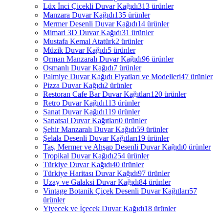
Lüx İnci Çicekli Duvar Kağıdı
313 ürünler
Manzara Duvar Kağıdı
135 ürünler
Mermer Desenli Duvar Kağıdı
14 ürünler
Mimari 3D Duvar Kağıdı
31 ürünler
Mustafa Kemal Atatürk
2 ürünler
Müzik Duvar Kağıdı
5 ürünler
Orman Manzaralı Duvar Kağıdı
96 ürünler
Osmanlı Duvar Kağıdı
7 ürünler
Palmiye Duvar Kağıdı Fiyatları ve Modelleri
47 ürünler
Pizza Duvar Kağıdı
2 ürünler
Restoran Cafe Bar Duvar Kağıtları
120 ürünler
Retro Duvar Kağıdı
113 ürünler
Sanat Duvar Kağıdı
119 ürünler
Sanatsal Duvar Kağıtları
0 ürünler
Şehir Manzaralı Duvar Kağıdı
59 ürünler
Şelala Desenli Duvar Kağıtları
19 ürünler
Taş, Mermer ve Ahşap Desenli Duvar Kağıdı
0 ürünler
Tropikal Duvar Kağıdı
254 ürünler
Türkiye Duvar Kağıdı
40 ürünler
Türkiye Haritası Duvar Kağıdı
97 ürünler
Uzay ve Galaksi Duvar Kağıdı
84 ürünler
Vintage Botanik Çiçek Desenli Duvar Kağıtları
57
ürünler
Yiyecek ve İçecek Duvar Kağıdı
18 ürünler