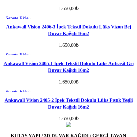
1.650,00
₺
Sepete Ekle
Favorilere ekle
Ankawall Vision 2406-3 İpek Tekstil Dokulu Lüks Vizon Bej
Duvar Kağıdı 16m2
1.650,00
₺
Sepete Ekle
Favorilere ekle
Ankawall Vision 2405-1 İpek Tekstil Dokulu Lüks Antrasit Gri
Duvar Kağıdı 16m2
1.650,00
₺
Sepete Ekle
Favorilere ekle
Ankawall Vision 2405-2 İpek Tekstil Dokulu Lüks Fıstık Yeşili
Duvar Kağıdı 16m2
1.650,00
₺
KUTAŞ YAPI / 3D DUVAR KAĞIDI / GERGİ TAVAN