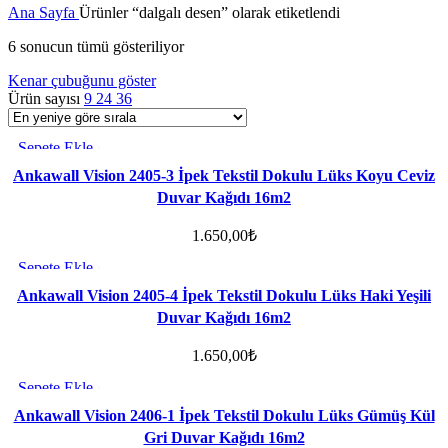
Ana Sayfa
Ürünler “dalgalı desen” olarak etiketlendi
6 sonucun tümü gösteriliyor
Kenar çubuğunu göster
Ürün sayısı
9
24
36
Sepete Ekle
Favorilere ekle
Ankawall Vision 2405-3 İpek Tekstil Dokulu Lüks Koyu Ceviz
Duvar Kağıdı 16m2
1.650,00
₺
Sepete Ekle
Favorilere ekle
Ankawall Vision 2405-4 İpek Tekstil Dokulu Lüks Haki Yeşili
Duvar Kağıdı 16m2
1.650,00
₺
Sepete Ekle
Favorilere ekle
Ankawall Vision 2406-1 İpek Tekstil Dokulu Lüks Gümüş Kül
Gri Duvar Kağıdı 16m2