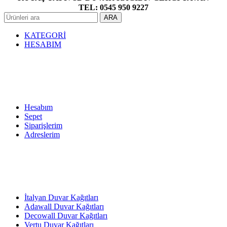
TEL: 0545 950 9227
ARA
KATEGORİ
HESABIM
Hesabım
Sepet
Siparişlerim
Adreslerim
İtalyan Duvar Kağıtları
Adawall Duvar Kağıtları
Decowall Duvar Kağıtları
Vertu Duvar Kağıtları