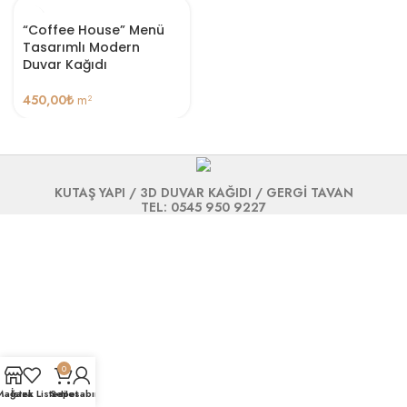
“Coffee House” Menü
Tasarımlı Modern
Duvar Kağıdı
450,00
₺
m²
KUTAŞ YAPI / 3D DUVAR KAĞIDI / GERGİ TAVAN
TEL: 0545 950 9227
0
Mağaza
İstek Listesi
Sepet
Hesabım