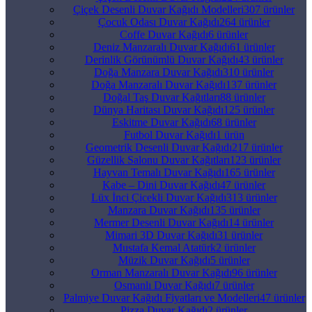
Çiçek Desenli Duvar Kağıdı Modelleri
307 ürünler
Çocuk Odası Duvar Kağıdı
264 ürünler
Coffe Duvar Kağıdı
6 ürünler
Deniz Manzaralı Duvar Kağıdı
61 ürünler
Derinlik Görünümlü Duvar Kağıdı
43 ürünler
Doğa Manzara Duvar Kağıdı
310 ürünler
Doğa Manzaralı Duvar Kağıdı
137 ürünler
Doğal Taş Duvar Kağıtları
88 ürünler
Dünya Haritası Duvar Kağıdı
125 ürünler
Eskitme Duvar Kağıdı
68 ürünler
Futbol Duvar Kağıdı
1 ürün
Geometrik Desenli Duvar Kağıdı
217 ürünler
Güzellik Salonu Duvar Kağıtları
123 ürünler
Hayvan Temalı Duvar Kağıdı
165 ürünler
Kabe – Dini Duvar Kağıdı
47 ürünler
Lüx İnci Çicekli Duvar Kağıdı
313 ürünler
Manzara Duvar Kağıdı
135 ürünler
Mermer Desenli Duvar Kağıdı
14 ürünler
Mimari 3D Duvar Kağıdı
31 ürünler
Mustafa Kemal Atatürk
2 ürünler
Müzik Duvar Kağıdı
5 ürünler
Orman Manzaralı Duvar Kağıdı
96 ürünler
Osmanlı Duvar Kağıdı
7 ürünler
Palmiye Duvar Kağıdı Fiyatları ve Modelleri
47 ürünler
Pizza Duvar Kağıdı
2 ürünler