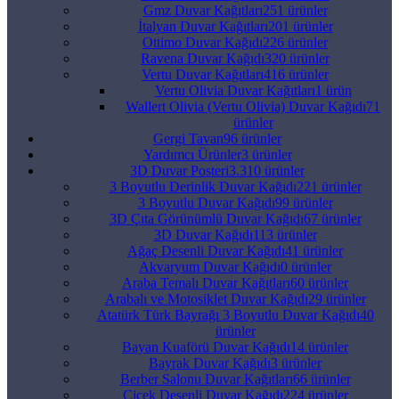
Gmz Duvar Kağıtları
251 ürünler
İtalyan Duvar Kağıtları
201 ürünler
Ottimo Duvar Kağıdı
226 ürünler
Ravena Duvar Kağıdı
320 ürünler
Vertu Duvar Kağıtları
416 ürünler
Vertu Olivia Duvar Kağıtları
1 ürün
Wallert Olivia (Vertu Olivia) Duvar Kağıdı
71
ürünler
Gergi Tavan
96 ürünler
Yardımcı Ürünler
3 ürünler
3D Duvar Posteri
3.310 ürünler
3 Boyutlu Derinlik Duvar Kağıdı
221 ürünler
3 Boyutlu Duvar Kağıdı
99 ürünler
3D Çıta Görünümlü Duvar Kağıdı
67 ürünler
3D Duvar Kağıdı
113 ürünler
Ağaç Desenli Duvar Kağıdı
41 ürünler
Akvaryum Duvar Kağıdı
0 ürünler
Araba Temalı Duvar Kağıtları
60 ürünler
Arabalı ve Motosiklet Duvar Kağıdı
29 ürünler
Atatürk Türk Bayrağı 3 Boyutlu Duvar Kağıdı
40
ürünler
Bayan Kuaförü Duvar Kağıdı
14 ürünler
Bayrak Duvar Kağıdı
3 ürünler
Berber Salonu Duvar Kağıtları
66 ürünler
Çiçek Desenli Duvar Kağıdı
224 ürünler