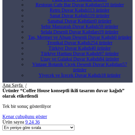
Restoran Cafe Bar Duvar Kağıtları
120 ürünler
Retro Duvar Kağıdı
113 ürünler
Sanat Duvar Kağıdı
119 ürünler
Sanatsal Duvar Kağıtları
0 ürünler
Şehir Manzaralı Duvar Kağıdı
59 ürünler
Şelala Desenli Duvar Kağıtları
19 ürünler
Taş, Mermer ve Ahşap Desenli Duvar Kağıdı
0 ürünler
Tropikal Duvar Kağıdı
254 ürünler
Türkiye Duvar Kağıdı
40 ürünler
Türkiye Haritası Duvar Kağıdı
97 ürünler
Uzay ve Galaksi Duvar Kağıdı
84 ürünler
Vintage Botanik Çiçek Desenli Duvar Kağıtları
57
ürünler
Yiyecek ve İçecek Duvar Kağıdı
18 ürünler
Ana Sayfa
Ürünler “Coffee House konseptli ikili tasarım duvar kağıdı”
olarak etiketlendi
Tek bir sonuç gösteriliyor
Kenar çubuğunu göster
Ürün sayısı
9
24
36