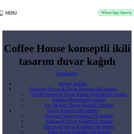
2500 TL üzeri alışverişlerde vade farksız 3 taksit fırsatı!
MENÜ
WhatsApp Sipariş
Coffee House konseptli ikili
tasarım duvar kağıdı
Kategoriler
Herşey
ürünler
Dekoratif Duvar & Tavan Panelleri
106 ürünler
60×60 Dekoratif Tavan Paneli Modelleri
24 ürünler
Lambiri Modelleri
59 ürünler
Pvc Mermer Duvar Paneli
23 ürünler
Duvar Kağıdı
3.288 ürünler
Adawall Duvar Kağıtları
738 ürünler
Ankawall Duvar Kağıdı
451 ürünler
Decowall Duvar Kağıtları
536 ürünler
Duka Duvar Kağıtları
149 ürünler