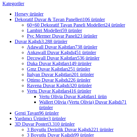
Kategoriler
Herşey
ürünler
Dekoratif Duvar & Tavan Panelleri
106 ürünler
60×60 Dekoratif Tavan Paneli Modelleri
24 ürünler
Lambiri Modelleri
59 ürünler
Pvc Mermer Duvar Paneli
23 ürünler
Duvar Kağıdı
3.288 ürünler
Adawall Duvar Kağıtları
738 ürünler
Ankawall Duvar Kağıdı
451 ürünler
Decowall Duvar Kağıtları
536 ürünler
Duka Duvar Kağıtları
149 ürünler
Gmz Duvar Kağıtları
251 ürünler
İtalyan Duvar Kağıtları
201 ürünler
Ottimo Duvar Kağıdı
226 ürünler
Ravena Duvar Kağıdı
320 ürünler
Vertu Duvar Kağıtları
416 ürünler
Vertu Olivia Duvar Kağıtları
1 ürün
Wallert Olivia (Vertu Olivia) Duvar Kağıdı
71
ürünler
Gergi Tavan
96 ürünler
Yardımcı Ürünler
3 ürünler
3D Duvar Posteri
3.310 ürünler
3 Boyutlu Derinlik Duvar Kağıdı
221 ürünler
3 Boyutlu Duvar Kağıdı
99 ürünler