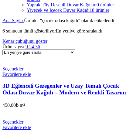
Yaprak Tüy Desenli Duvar Kağıtları
0 ürünler
Yiyecek ve İçecek Duvar Kağıdı
18 ürünler
Ana Sayfa
Ürünler “çocuk odası kağıdı” olarak etiketlendi
6 sonucun tümü gösteriliyor
En yeniye göre sıralandı
Kenar çubuğunu göster
Ürün sayısı
9
24
36
Seçenekler
Favorilere ekle
3D Eğlenceli Gezegenler ve Uzay Temalı Çocuk
Odası Duvar Kağıdı – Modern ve Renkli Tasarım
450,00
₺
m²
Seçenekler
Favorilere ekle