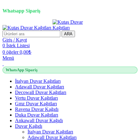
2500 TL üzeri alışverişlerde vade farksız 3 taksit fırsatı!
Whatsapp Sipariş
2500 TL üzeri alışverişlerde vade farksız 3 taksit fırsatı!
ARA
Giriş / Kayıt
0
İstek Listesi
0
öğeler
0,00
₺
Menü
WhatsApp Sipariş
İtalyan Duvar Kağıtları
Adawall Duvar Kağıtları
Decowall Duvar Kağıtları
Vertu Duvar Kağıtları
Gmz Duvar Kağıtları
Ravena Duvar Kağıdı
Duka Duvar Kağıtları
Ankawall Duvar Kağıdı
Duvar Kağıdı
İtalyan Duvar Kağıtları
Adawall Duvar Kağıtları