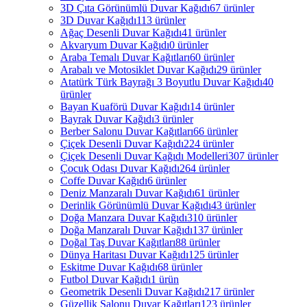
3D Çıta Görünümlü Duvar Kağıdı
67 ürünler
3D Duvar Kağıdı
113 ürünler
Ağaç Desenli Duvar Kağıdı
41 ürünler
Akvaryum Duvar Kağıdı
0 ürünler
Araba Temalı Duvar Kağıtları
60 ürünler
Arabalı ve Motosiklet Duvar Kağıdı
29 ürünler
Atatürk Türk Bayrağı 3 Boyutlu Duvar Kağıdı
40
ürünler
Bayan Kuaförü Duvar Kağıdı
14 ürünler
Bayrak Duvar Kağıdı
3 ürünler
Berber Salonu Duvar Kağıtları
66 ürünler
Çiçek Desenli Duvar Kağıdı
224 ürünler
Çiçek Desenli Duvar Kağıdı Modelleri
307 ürünler
Çocuk Odası Duvar Kağıdı
264 ürünler
Coffe Duvar Kağıdı
6 ürünler
Deniz Manzaralı Duvar Kağıdı
61 ürünler
Derinlik Görünümlü Duvar Kağıdı
43 ürünler
Doğa Manzara Duvar Kağıdı
310 ürünler
Doğa Manzaralı Duvar Kağıdı
137 ürünler
Doğal Taş Duvar Kağıtları
88 ürünler
Dünya Haritası Duvar Kağıdı
125 ürünler
Eskitme Duvar Kağıdı
68 ürünler
Futbol Duvar Kağıdı
1 ürün
Geometrik Desenli Duvar Kağıdı
217 ürünler
Güzellik Salonu Duvar Kağıtları
123 ürünler