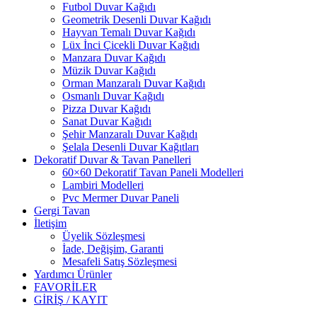
Futbol Duvar Kağıdı
Geometrik Desenli Duvar Kağıdı
Hayvan Temalı Duvar Kağıdı
Lüx İnci Çicekli Duvar Kağıdı
Manzara Duvar Kağıdı
Müzik Duvar Kağıdı
Orman Manzaralı Duvar Kağıdı
Osmanlı Duvar Kağıdı
Pizza Duvar Kağıdı
Sanat Duvar Kağıdı
Şehir Manzaralı Duvar Kağıdı
Şelala Desenli Duvar Kağıtları
Dekoratif Duvar & Tavan Panelleri
60×60 Dekoratif Tavan Paneli Modelleri
Lambiri Modelleri
Pvc Mermer Duvar Paneli
Gergi Tavan
İletişim
Üyelik Sözleşmesi
İade, Değişim, Garanti
Mesafeli Satış Sözleşmesi
Yardımcı Ürünler
FAVORİLER
GİRİŞ / KAYIT