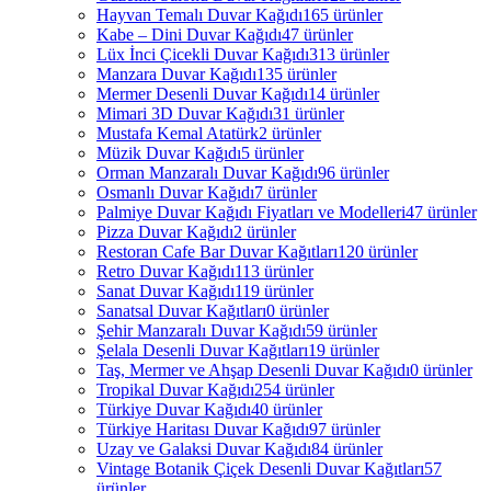
Hayvan Temalı Duvar Kağıdı
165 ürünler
Kabe – Dini Duvar Kağıdı
47 ürünler
Lüx İnci Çicekli Duvar Kağıdı
313 ürünler
Manzara Duvar Kağıdı
135 ürünler
Mermer Desenli Duvar Kağıdı
14 ürünler
Mimari 3D Duvar Kağıdı
31 ürünler
Mustafa Kemal Atatürk
2 ürünler
Müzik Duvar Kağıdı
5 ürünler
Orman Manzaralı Duvar Kağıdı
96 ürünler
Osmanlı Duvar Kağıdı
7 ürünler
Palmiye Duvar Kağıdı Fiyatları ve Modelleri
47 ürünler
Pizza Duvar Kağıdı
2 ürünler
Restoran Cafe Bar Duvar Kağıtları
120 ürünler
Retro Duvar Kağıdı
113 ürünler
Sanat Duvar Kağıdı
119 ürünler
Sanatsal Duvar Kağıtları
0 ürünler
Şehir Manzaralı Duvar Kağıdı
59 ürünler
Şelala Desenli Duvar Kağıtları
19 ürünler
Taş, Mermer ve Ahşap Desenli Duvar Kağıdı
0 ürünler
Tropikal Duvar Kağıdı
254 ürünler
Türkiye Duvar Kağıdı
40 ürünler
Türkiye Haritası Duvar Kağıdı
97 ürünler
Uzay ve Galaksi Duvar Kağıdı
84 ürünler
Vintage Botanik Çiçek Desenli Duvar Kağıtları
57
ürünler