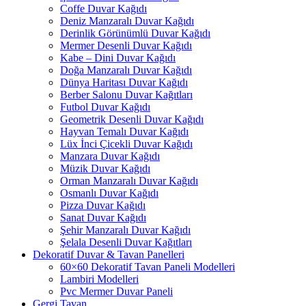
Coffe Duvar Kağıdı
Deniz Manzaralı Duvar Kağıdı
Derinlik Görünümlü Duvar Kağıdı
Mermer Desenli Duvar Kağıdı
Kabe – Dini Duvar Kağıdı
Doğa Manzaralı Duvar Kağıdı
Dünya Haritası Duvar Kağıdı
Berber Salonu Duvar Kağıtları
Futbol Duvar Kağıdı
Geometrik Desenli Duvar Kağıdı
Hayvan Temalı Duvar Kağıdı
Lüx İnci Çicekli Duvar Kağıdı
Manzara Duvar Kağıdı
Müzik Duvar Kağıdı
Orman Manzaralı Duvar Kağıdı
Osmanlı Duvar Kağıdı
Pizza Duvar Kağıdı
Sanat Duvar Kağıdı
Şehir Manzaralı Duvar Kağıdı
Şelala Desenli Duvar Kağıtları
Dekoratif Duvar & Tavan Panelleri
60×60 Dekoratif Tavan Paneli Modelleri
Lambiri Modelleri
Pvc Mermer Duvar Paneli
Gergi Tavan