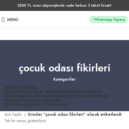
2500 TL üzeri alışverişlerde vade farksız 3 taksit fırsatı!
WhatsApp Sipariş
MENÜ
çocuk odası fikirleri
Kategoriler
HERŞEY
ÜRÜNLER
DEKORATIF DUVAR & TAVAN PANELLERI
106 ÜRÜNLER
DUVAR KAĞIDI
3.288 ÜRÜNLER
GERGI TAVAN
96 ÜRÜNLER
YARDIMCI ÜRÜNLER
3 ÜRÜNLER
3D DUVAR POSTERI
3.329 ÜRÜNLER
Ana Sayfa
Ürünler “çocuk odası fikirleri” olarak etiketlendi
Tek bir sonuç gösteriliyor