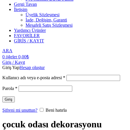
Gergi Tavan
İletişim
Üyelik Sözleşmesi
İade, Değişim, Garanti
Mesafeli Satış Sözleşmesi
Yardımcı Ürünler
FAVORİLER
GİRİŞ / KAYIT
ARA
0
öğeler
0,00
₺
Giriş / Kayıt
Giriş Yap
Hesap oluştur
Kullanıcı adı veya e-posta adresi
*
Parola
*
Giriş
Şifreni mi unuttun?
Beni hatırla
çocuk odası dekorasyonu