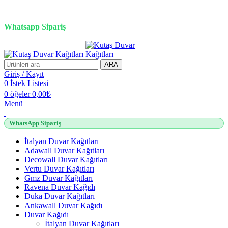
3D duvar kağıdı, Adawall, Decowall, Vertu, Gmz, Pvc mermer
panel, lambiri ve tavan çözümleri
Whatsapp Sipariş
2500 TL üzeri alışverişlerde vade farksız 3 taksit fırsatı!
ARA
Giriş / Kayıt
0
İstek Listesi
0
öğeler
0,00
₺
Menü
WhatsApp Sipariş
İtalyan Duvar Kağıtları
Adawall Duvar Kağıtları
Decowall Duvar Kağıtları
Vertu Duvar Kağıtları
Gmz Duvar Kağıtları
Ravena Duvar Kağıdı
Duka Duvar Kağıtları
Ankawall Duvar Kağıdı
Duvar Kağıdı
İtalyan Duvar Kağıtları