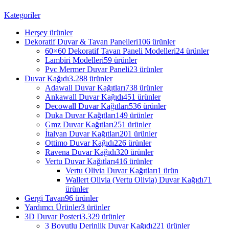
Kategoriler
Herşey
ürünler
Dekoratif Duvar & Tavan Panelleri
106 ürünler
60×60 Dekoratif Tavan Paneli Modelleri
24 ürünler
Lambiri Modelleri
59 ürünler
Pvc Mermer Duvar Paneli
23 ürünler
Duvar Kağıdı
3.288 ürünler
Adawall Duvar Kağıtları
738 ürünler
Ankawall Duvar Kağıdı
451 ürünler
Decowall Duvar Kağıtları
536 ürünler
Duka Duvar Kağıtları
149 ürünler
Gmz Duvar Kağıtları
251 ürünler
İtalyan Duvar Kağıtları
201 ürünler
Ottimo Duvar Kağıdı
226 ürünler
Ravena Duvar Kağıdı
320 ürünler
Vertu Duvar Kağıtları
416 ürünler
Vertu Olivia Duvar Kağıtları
1 ürün
Wallert Olivia (Vertu Olivia) Duvar Kağıdı
71
ürünler
Gergi Tavan
96 ürünler
Yardımcı Ürünler
3 ürünler
3D Duvar Posteri
3.329 ürünler
3 Boyutlu Derinlik Duvar Kağıdı
221 ürünler