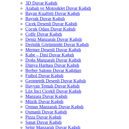
3D Duvar Kağıdı
Arabalı ve Motosiklet Duvar Kağıdı
Bayan Kuaförü Duvar Kağıdı
Bayrak Duvar Kağıdı
Çiçek Desenli Duvar Kağıdı
Çocuk Odası Duvar Kağıdı
Coffe Duvar Kağıdı
Deniz Manzaralı Duvar Kağıdı
Derinlik Görünümlü Duvar Kağıdı
Mermer Desenli Duvar Kağıdı
Kabe – Dini Duvar Kağıdı
Doğa Manzaralı Duvar Kağıdı
Dünya Haritası Duvar Kağıdı
Berber Salonu Duvar Kağıtları
Futbol Duvar Kağıdı
Geometrik Desenli Duvar Kağıdı
Hayvan Temalı Duvar Kağıdı
Lüx İnci Çicekli Duvar Kağıdı
Manzara Duvar Kağıdı
Müzik Duvar Kağıdı
Orman Manzaralı Duvar Kağıdı
Osmanlı Duvar Kağıdı
Pizza Duvar Kağıdı
Sanat Duvar Kağıdı
Şehir Manzaralı Duvar Kağıdı