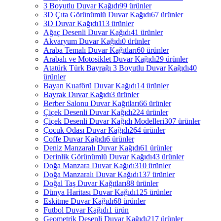
3 Boyutlu Duvar Kağıdı
99 ürünler
3D Çıta Görünümlü Duvar Kağıdı
67 ürünler
3D Duvar Kağıdı
113 ürünler
Ağaç Desenli Duvar Kağıdı
41 ürünler
Akvaryum Duvar Kağıdı
0 ürünler
Araba Temalı Duvar Kağıtları
60 ürünler
Arabalı ve Motosiklet Duvar Kağıdı
29 ürünler
Atatürk Türk Bayrağı 3 Boyutlu Duvar Kağıdı
40
ürünler
Bayan Kuaförü Duvar Kağıdı
14 ürünler
Bayrak Duvar Kağıdı
3 ürünler
Berber Salonu Duvar Kağıtları
66 ürünler
Çiçek Desenli Duvar Kağıdı
224 ürünler
Çiçek Desenli Duvar Kağıdı Modelleri
307 ürünler
Çocuk Odası Duvar Kağıdı
264 ürünler
Coffe Duvar Kağıdı
6 ürünler
Deniz Manzaralı Duvar Kağıdı
61 ürünler
Derinlik Görünümlü Duvar Kağıdı
43 ürünler
Doğa Manzara Duvar Kağıdı
310 ürünler
Doğa Manzaralı Duvar Kağıdı
137 ürünler
Doğal Taş Duvar Kağıtları
88 ürünler
Dünya Haritası Duvar Kağıdı
125 ürünler
Eskitme Duvar Kağıdı
68 ürünler
Futbol Duvar Kağıdı
1 ürün
Geometrik Desenli Duvar Kağıdı
217 ürünler