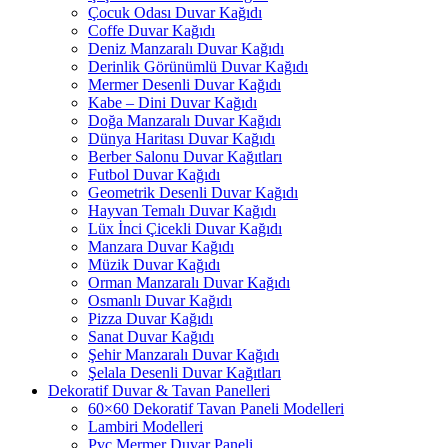
Çocuk Odası Duvar Kağıdı
Coffe Duvar Kağıdı
Deniz Manzaralı Duvar Kağıdı
Derinlik Görünümlü Duvar Kağıdı
Mermer Desenli Duvar Kağıdı
Kabe – Dini Duvar Kağıdı
Doğa Manzaralı Duvar Kağıdı
Dünya Haritası Duvar Kağıdı
Berber Salonu Duvar Kağıtları
Futbol Duvar Kağıdı
Geometrik Desenli Duvar Kağıdı
Hayvan Temalı Duvar Kağıdı
Lüx İnci Çicekli Duvar Kağıdı
Manzara Duvar Kağıdı
Müzik Duvar Kağıdı
Orman Manzaralı Duvar Kağıdı
Osmanlı Duvar Kağıdı
Pizza Duvar Kağıdı
Sanat Duvar Kağıdı
Şehir Manzaralı Duvar Kağıdı
Şelala Desenli Duvar Kağıtları
Dekoratif Duvar & Tavan Panelleri
60×60 Dekoratif Tavan Paneli Modelleri
Lambiri Modelleri
Pvc Mermer Duvar Paneli