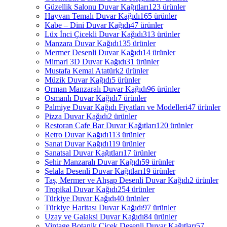
Güzellik Salonu Duvar Kağıtları
123 ürünler
Hayvan Temalı Duvar Kağıdı
165 ürünler
Kabe – Dini Duvar Kağıdı
47 ürünler
Lüx İnci Çicekli Duvar Kağıdı
313 ürünler
Manzara Duvar Kağıdı
135 ürünler
Mermer Desenli Duvar Kağıdı
14 ürünler
Mimari 3D Duvar Kağıdı
31 ürünler
Mustafa Kemal Atatürk
2 ürünler
Müzik Duvar Kağıdı
5 ürünler
Orman Manzaralı Duvar Kağıdı
96 ürünler
Osmanlı Duvar Kağıdı
7 ürünler
Palmiye Duvar Kağıdı Fiyatları ve Modelleri
47 ürünler
Pizza Duvar Kağıdı
2 ürünler
Restoran Cafe Bar Duvar Kağıtları
120 ürünler
Retro Duvar Kağıdı
113 ürünler
Sanat Duvar Kağıdı
119 ürünler
Sanatsal Duvar Kağıtları
17 ürünler
Şehir Manzaralı Duvar Kağıdı
59 ürünler
Şelala Desenli Duvar Kağıtları
19 ürünler
Taş, Mermer ve Ahşap Desenli Duvar Kağıdı
2 ürünler
Tropikal Duvar Kağıdı
254 ürünler
Türkiye Duvar Kağıdı
40 ürünler
Türkiye Haritası Duvar Kağıdı
97 ürünler
Uzay ve Galaksi Duvar Kağıdı
84 ürünler
Vintage Botanik Çiçek Desenli Duvar Kağıtları
57