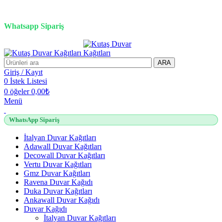
3D duvar kağıdı, Adawall, Decowall, Vertu, Gmz, Pvc mermer
panel, lambiri ve tavan çözümleri
Whatsapp Sipariş
2500 TL üzeri alışverişlerde vade farksız 3 taksit fırsatı!
ARA
Giriş / Kayıt
0
İstek Listesi
0
öğeler
0,00
₺
Menü
WhatsApp Sipariş
İtalyan Duvar Kağıtları
Adawall Duvar Kağıtları
Decowall Duvar Kağıtları
Vertu Duvar Kağıtları
Gmz Duvar Kağıtları
Ravena Duvar Kağıdı
Duka Duvar Kağıtları
Ankawall Duvar Kağıdı
Duvar Kağıdı
İtalyan Duvar Kağıtları