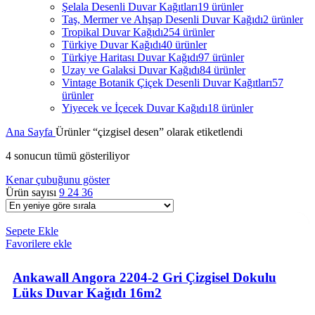
Şelala Desenli Duvar Kağıtları
19 ürünler
Taş, Mermer ve Ahşap Desenli Duvar Kağıdı
2 ürünler
Tropikal Duvar Kağıdı
254 ürünler
Türkiye Duvar Kağıdı
40 ürünler
Türkiye Haritası Duvar Kağıdı
97 ürünler
Uzay ve Galaksi Duvar Kağıdı
84 ürünler
Vintage Botanik Çiçek Desenli Duvar Kağıtları
57
ürünler
Yiyecek ve İçecek Duvar Kağıdı
18 ürünler
Ana Sayfa
Ürünler “çizgisel desen” olarak etiketlendi
4 sonucun tümü gösteriliyor
Kenar çubuğunu göster
Ürün sayısı
9
24
36
Sepete Ekle
Favorilere ekle
Ankawall Angora 2204-2 Gri Çizgisel Dokulu
Lüks Duvar Kağıdı 16m2