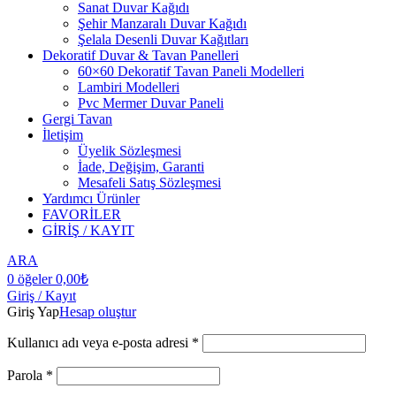
Sanat Duvar Kağıdı
Şehir Manzaralı Duvar Kağıdı
Şelala Desenli Duvar Kağıtları
Dekoratif Duvar & Tavan Panelleri
60×60 Dekoratif Tavan Paneli Modelleri
Lambiri Modelleri
Pvc Mermer Duvar Paneli
Gergi Tavan
İletişim
Üyelik Sözleşmesi
İade, Değişim, Garanti
Mesafeli Satış Sözleşmesi
Yardımcı Ürünler
FAVORİLER
GİRİŞ / KAYIT
ARA
0
öğeler
0,00
₺
Giriş / Kayıt
Giriş Yap
Hesap oluştur
Kullanıcı adı veya e-posta adresi
*
Parola
*