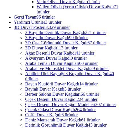
Vertu Olivia Duvar Kağıtları
1 ürün
Wallert Olivia (Vertu Olivia) Duvar Kağıdı
71
ürünler
Gergi Tavan
96 ürünler
Yardımcı Ürünler
3 ürünler
3D Duvar Posteri
3.329 ürünler
3 Boyutlu Derinlik Duvar Kağıdı
221 ürünler
3 Boyutlu Duvar Kağıdı
99 ürünler
3D Çıta Görünümlü Duvar Kağıdı
67 ürünler
3D Duvar Kağıdı
113 ürünler
Ağaç Desenli Duvar Kağıdı
41 ürünler
Akvaryum Duvar Kağıdı
0 ürünler
Araba Temalı Duvar Kağıtları
60 ürünler
Arabalı ve Motosiklet Duvar Kağıdı
29 ürünler
Atatürk Türk Bayrağı 3 Boyutlu Duvar Kağıdı
40
ürünler
Bayan Kuaförü Duvar Kağıdı
14 ürünler
Bayrak Duvar Kağıdı
3 ürünler
Berber Salonu Duvar Kağıtları
66 ürünler
Çiçek Desenli Duvar Kağıdı
224 ürünler
Çiçek Desenli Duvar Kağıdı Modelleri
307 ürünler
Çocuk Odası Duvar Kağıdı
264 ürünler
Coffe Duvar Kağıdı
6 ürünler
Deniz Manzaralı Duvar Kağıdı
61 ürünler
Derinlik Görünümlü Duvar Kağıdı
43 ürünler