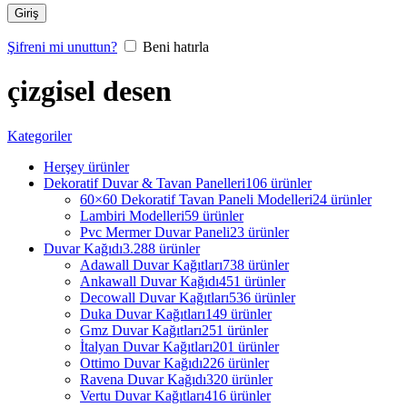
Giriş
Şifreni mi unuttun?
Beni hatırla
çizgisel desen
Kategoriler
Herşey
ürünler
Dekoratif Duvar & Tavan Panelleri
106 ürünler
60×60 Dekoratif Tavan Paneli Modelleri
24 ürünler
Lambiri Modelleri
59 ürünler
Pvc Mermer Duvar Paneli
23 ürünler
Duvar Kağıdı
3.288 ürünler
Adawall Duvar Kağıtları
738 ürünler
Ankawall Duvar Kağıdı
451 ürünler
Decowall Duvar Kağıtları
536 ürünler
Duka Duvar Kağıtları
149 ürünler
Gmz Duvar Kağıtları
251 ürünler
İtalyan Duvar Kağıtları
201 ürünler
Ottimo Duvar Kağıdı
226 ürünler
Ravena Duvar Kağıdı
320 ürünler
Vertu Duvar Kağıtları
416 ürünler