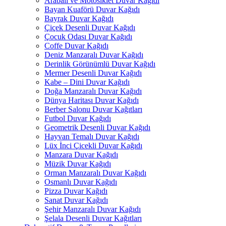
Arabalı ve Motosiklet Duvar Kağıdı
Bayan Kuaförü Duvar Kağıdı
Bayrak Duvar Kağıdı
Çiçek Desenli Duvar Kağıdı
Çocuk Odası Duvar Kağıdı
Coffe Duvar Kağıdı
Deniz Manzaralı Duvar Kağıdı
Derinlik Görünümlü Duvar Kağıdı
Mermer Desenli Duvar Kağıdı
Kabe – Dini Duvar Kağıdı
Doğa Manzaralı Duvar Kağıdı
Dünya Haritası Duvar Kağıdı
Berber Salonu Duvar Kağıtları
Futbol Duvar Kağıdı
Geometrik Desenli Duvar Kağıdı
Hayvan Temalı Duvar Kağıdı
Lüx İnci Çicekli Duvar Kağıdı
Manzara Duvar Kağıdı
Müzik Duvar Kağıdı
Orman Manzaralı Duvar Kağıdı
Osmanlı Duvar Kağıdı
Pizza Duvar Kağıdı
Sanat Duvar Kağıdı
Şehir Manzaralı Duvar Kağıdı
Şelala Desenli Duvar Kağıtları