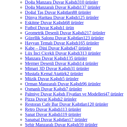
Doğa Manzara Duvar Kağıdı
310 ürünler
Doğa Manzaralı Duvar Kağıdı
137 ürünler
Doğal Taş Duvar Kağıtları
88 ürünler
Dünya Haritası Duvar Kağıdı
125 ürünler
Eskitme Duvar Kağıdı
68 ürünler
Futbol Duvar Kağıdı
1 ürün
Geometrik Desenli Duvar Kağıdı
217 ürünler
Güzellik Salonu Duvar Kağıtları
123 ürünler
Hayvan Temalı Duvar Kağıdı
165 ürünler
Kabe – Dini Duvar Kağıdı
47 ürünler
Lüx İnci Çicekli Duvar Kağıdı
313 ürünler
Manzara Duvar Kağıdı
135 ürünler
Mermer Desenli Duvar Kağıdı
14 ürünler
Mimari 3D Duvar Kağıdı
31 ürünler
Mustafa Kemal Atatürk
2 ürünler
Müzik Duvar Kağıdı
5 ürünler
Orman Manzaralı Duvar Kağıdı
96 ürünler
Osmanlı Duvar Kağıdı
7 ürünler
Palmiye Duvar Kağıdı Fiyatları ve Modelleri
47 ürünler
Pizza Duvar Kağıdı
2 ürünler
Restoran Cafe Bar Duvar Kağıtları
120 ürünler
Retro Duvar Kağıdı
113 ürünler
Sanat Duvar Kağıdı
119 ürünler
Sanatsal Duvar Kağıtları
17 ürünler
Şehir Manzaralı Duvar Kağıdı
59 ürünler