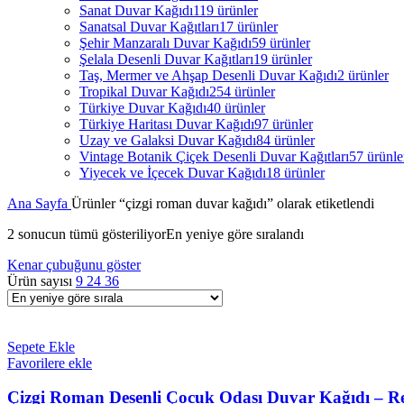
Sanat Duvar Kağıdı
119 ürünler
Sanatsal Duvar Kağıtları
17 ürünler
Şehir Manzaralı Duvar Kağıdı
59 ürünler
Şelala Desenli Duvar Kağıtları
19 ürünler
Taş, Mermer ve Ahşap Desenli Duvar Kağıdı
2 ürünler
Tropikal Duvar Kağıdı
254 ürünler
Türkiye Duvar Kağıdı
40 ürünler
Türkiye Haritası Duvar Kağıdı
97 ürünler
Uzay ve Galaksi Duvar Kağıdı
84 ürünler
Vintage Botanik Çiçek Desenli Duvar Kağıtları
57 ürünle
Yiyecek ve İçecek Duvar Kağıdı
18 ürünler
Ana Sayfa
Ürünler “çizgi roman duvar kağıdı” olarak etiketlendi
2 sonucun tümü gösteriliyor
En yeniye göre sıralandı
Kenar çubuğunu göster
Ürün sayısı
9
24
36
Sepete Ekle
Favorilere ekle
Çizgi Roman Desenli Çocuk Odası Duvar Kağıdı – R