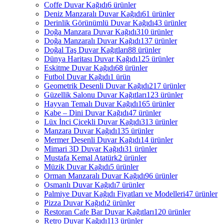
Coffe Duvar Kağıdı
6 ürünler
Deniz Manzaralı Duvar Kağıdı
61 ürünler
Derinlik Görünümlü Duvar Kağıdı
43 ürünler
Doğa Manzara Duvar Kağıdı
310 ürünler
Doğa Manzaralı Duvar Kağıdı
137 ürünler
Doğal Taş Duvar Kağıtları
88 ürünler
Dünya Haritası Duvar Kağıdı
125 ürünler
Eskitme Duvar Kağıdı
68 ürünler
Futbol Duvar Kağıdı
1 ürün
Geometrik Desenli Duvar Kağıdı
217 ürünler
Güzellik Salonu Duvar Kağıtları
123 ürünler
Hayvan Temalı Duvar Kağıdı
165 ürünler
Kabe – Dini Duvar Kağıdı
47 ürünler
Lüx İnci Çicekli Duvar Kağıdı
313 ürünler
Manzara Duvar Kağıdı
135 ürünler
Mermer Desenli Duvar Kağıdı
14 ürünler
Mimari 3D Duvar Kağıdı
31 ürünler
Mustafa Kemal Atatürk
2 ürünler
Müzik Duvar Kağıdı
5 ürünler
Orman Manzaralı Duvar Kağıdı
96 ürünler
Osmanlı Duvar Kağıdı
7 ürünler
Palmiye Duvar Kağıdı Fiyatları ve Modelleri
47 ürünler
Pizza Duvar Kağıdı
2 ürünler
Restoran Cafe Bar Duvar Kağıtları
120 ürünler
Retro Duvar Kağıdı
113 ürünler