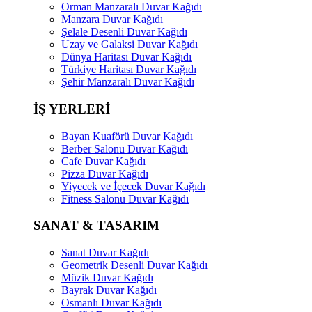
Orman Manzaralı Duvar Kağıdı
Manzara Duvar Kağıdı
Şelale Desenli Duvar Kağıdı
Uzay ve Galaksi Duvar Kağıdı
Dünya Haritası Duvar Kağıdı
Türkiye Haritası Duvar Kağıdı
Şehir Manzaralı Duvar Kağıdı
İŞ YERLERİ
Bayan Kuaförü Duvar Kağıdı
Berber Salonu Duvar Kağıdı
Cafe Duvar Kağıdı
Pizza Duvar Kağıdı
Yiyecek ve İçecek Duvar Kağıdı
Fitness Salonu Duvar Kağıdı
SANAT & TASARIM
Sanat Duvar Kağıdı
Geometrik Desenli Duvar Kağıdı
Müzik Duvar Kağıdı
Bayrak Duvar Kağıdı
Osmanlı Duvar Kağıdı