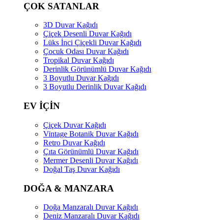
ÇOK SATANLAR
3D Duvar Kağıdı
Çiçek Desenli Duvar Kağıdı
Lüks İnci Çiçekli Duvar Kağıdı
Çocuk Odası Duvar Kağıdı
Tropikal Duvar Kağıdı
Derinlik Görünümlü Duvar Kağıdı
3 Boyutlu Duvar Kağıdı
3 Boyutlu Derinlik Duvar Kağıdı
EV İÇİN
Çiçek Duvar Kağıdı
Vintage Botanik Duvar Kağıdı
Retro Duvar Kağıdı
Çıta Görünümlü Duvar Kağıdı
Mermer Desenli Duvar Kağıdı
Doğal Taş Duvar Kağıdı
DOĞA & MANZARA
Doğa Manzaralı Duvar Kağıdı
Deniz Manzaralı Duvar Kağıdı