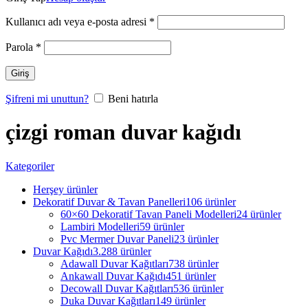
Kullanıcı adı veya e-posta adresi
*
Parola
*
Giriş
Şifreni mi unuttun?
Beni hatırla
çizgi roman duvar kağıdı
Kategoriler
Herşey
ürünler
Dekoratif Duvar & Tavan Panelleri
106 ürünler
60×60 Dekoratif Tavan Paneli Modelleri
24 ürünler
Lambiri Modelleri
59 ürünler
Pvc Mermer Duvar Paneli
23 ürünler
Duvar Kağıdı
3.288 ürünler
Adawall Duvar Kağıtları
738 ürünler
Ankawall Duvar Kağıdı
451 ürünler
Decowall Duvar Kağıtları
536 ürünler
Duka Duvar Kağıtları
149 ürünler