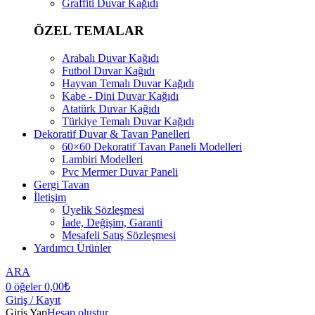
Graffiti Duvar Kağıdı
ÖZEL TEMALAR
Arabalı Duvar Kağıdı
Futbol Duvar Kağıdı
Hayvan Temalı Duvar Kağıdı
Kabe - Dini Duvar Kağıdı
Atatürk Duvar Kağıdı
Türkiye Temalı Duvar Kağıdı
Dekoratif Duvar & Tavan Panelleri
60×60 Dekoratif Tavan Paneli Modelleri
Lambiri Modelleri
Pvc Mermer Duvar Paneli
Gergi Tavan
İletişim
Üyelik Sözleşmesi
İade, Değişim, Garanti
Mesafeli Satış Sözleşmesi
Yardımcı Ürünler
ARA
0
öğeler
0,00
₺
Giriş / Kayıt
Giriş Yap
Hesap oluştur