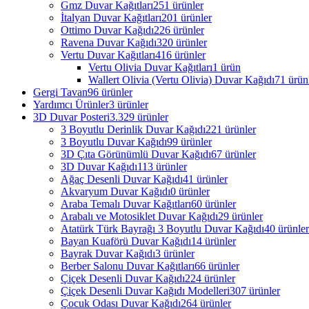
Gmz Duvar Kağıtları
251 ürünler
İtalyan Duvar Kağıtları
201 ürünler
Ottimo Duvar Kağıdı
226 ürünler
Ravena Duvar Kağıdı
320 ürünler
Vertu Duvar Kağıtları
416 ürünler
Vertu Olivia Duvar Kağıtları
1 ürün
Wallert Olivia (Vertu Olivia) Duvar Kağıdı
71 ürün
Gergi Tavan
96 ürünler
Yardımcı Ürünler
3 ürünler
3D Duvar Posteri
3.329 ürünler
3 Boyutlu Derinlik Duvar Kağıdı
221 ürünler
3 Boyutlu Duvar Kağıdı
99 ürünler
3D Çıta Görünümlü Duvar Kağıdı
67 ürünler
3D Duvar Kağıdı
113 ürünler
Ağaç Desenli Duvar Kağıdı
41 ürünler
Akvaryum Duvar Kağıdı
0 ürünler
Araba Temalı Duvar Kağıtları
60 ürünler
Arabalı ve Motosiklet Duvar Kağıdı
29 ürünler
Atatürk Türk Bayrağı 3 Boyutlu Duvar Kağıdı
40 ürünler
Bayan Kuaförü Duvar Kağıdı
14 ürünler
Bayrak Duvar Kağıdı
3 ürünler
Berber Salonu Duvar Kağıtları
66 ürünler
Çiçek Desenli Duvar Kağıdı
224 ürünler
Çiçek Desenli Duvar Kağıdı Modelleri
307 ürünler
Çocuk Odası Duvar Kağıdı
264 ürünler