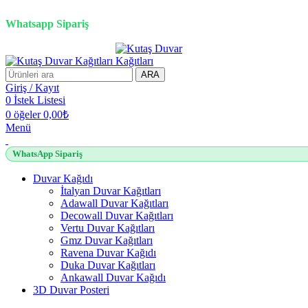
3D duvar kağıdı, Adawall, Decowall, Vertu, Gmz, Pvc mermer pan
Whatsapp Sipariş
ARA
Giriş / Kayıt
0
İstek Listesi
0
öğeler
0,00
₺
Menü
WhatsApp Sipariş
Duvar Kağıdı
İtalyan Duvar Kağıtları
Adawall Duvar Kağıtları
Decowall Duvar Kağıtları
Vertu Duvar Kağıtları
Gmz Duvar Kağıtları
Ravena Duvar Kağıdı
Duka Duvar Kağıtları
Ankawall Duvar Kağıdı
3D Duvar Posteri