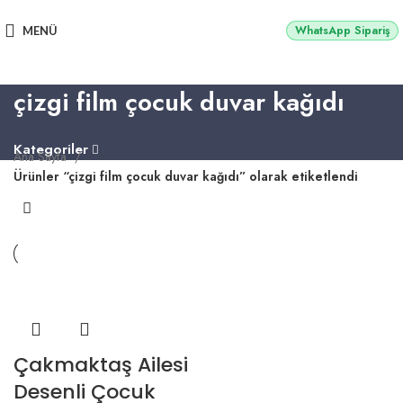
2500 TL üzeri alışverişlerde vade farksız 3 taksit fırsatı!
WhatsApp Sipariş
MENÜ
çizgi film çocuk duvar kağıdı
Kategoriler
Ana Sayfa
Ürünler “çizgi film çocuk duvar kağıdı” olarak etiketlendi
Çakmaktaş Ailesi
Desenli Çocuk