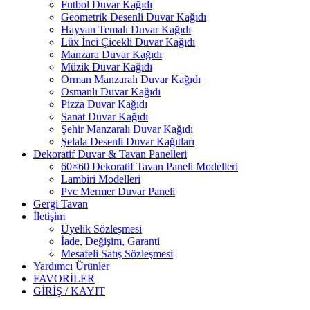
Futbol Duvar Kağıdı
Geometrik Desenli Duvar Kağıdı
Hayvan Temalı Duvar Kağıdı
Lüx İnci Çicekli Duvar Kağıdı
Manzara Duvar Kağıdı
Müzik Duvar Kağıdı
Orman Manzaralı Duvar Kağıdı
Osmanlı Duvar Kağıdı
Pizza Duvar Kağıdı
Sanat Duvar Kağıdı
Şehir Manzaralı Duvar Kağıdı
Şelala Desenli Duvar Kağıtları
Dekoratif Duvar & Tavan Panelleri
60×60 Dekoratif Tavan Paneli Modelleri
Lambiri Modelleri
Pvc Mermer Duvar Paneli
Gergi Tavan
İletişim
Üyelik Sözleşmesi
İade, Değişim, Garanti
Mesafeli Satış Sözleşmesi
Yardımcı Ürünler
FAVORİLER
GİRİŞ / KAYIT