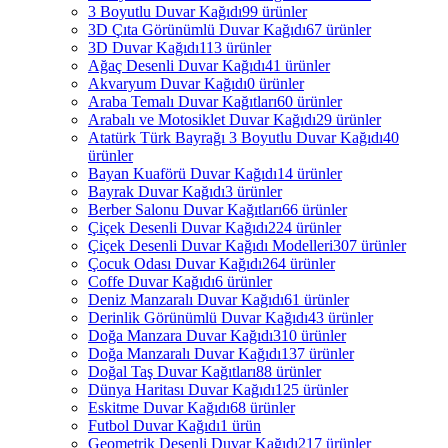
3 Boyutlu Duvar Kağıdı
99 ürünler
3D Çıta Görünümlü Duvar Kağıdı
67 ürünler
3D Duvar Kağıdı
113 ürünler
Ağaç Desenli Duvar Kağıdı
41 ürünler
Akvaryum Duvar Kağıdı
0 ürünler
Araba Temalı Duvar Kağıtları
60 ürünler
Arabalı ve Motosiklet Duvar Kağıdı
29 ürünler
Atatürk Türk Bayrağı 3 Boyutlu Duvar Kağıdı
40
ürünler
Bayan Kuaförü Duvar Kağıdı
14 ürünler
Bayrak Duvar Kağıdı
3 ürünler
Berber Salonu Duvar Kağıtları
66 ürünler
Çiçek Desenli Duvar Kağıdı
224 ürünler
Çiçek Desenli Duvar Kağıdı Modelleri
307 ürünler
Çocuk Odası Duvar Kağıdı
264 ürünler
Coffe Duvar Kağıdı
6 ürünler
Deniz Manzaralı Duvar Kağıdı
61 ürünler
Derinlik Görünümlü Duvar Kağıdı
43 ürünler
Doğa Manzara Duvar Kağıdı
310 ürünler
Doğa Manzaralı Duvar Kağıdı
137 ürünler
Doğal Taş Duvar Kağıtları
88 ürünler
Dünya Haritası Duvar Kağıdı
125 ürünler
Eskitme Duvar Kağıdı
68 ürünler
Futbol Duvar Kağıdı
1 ürün
Geometrik Desenli Duvar Kağıdı
217 ürünler