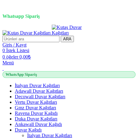
3D duvar kağıdı, Adawall, Decowall, Vertu, Gmz, Pvc mermer
panel, lambiri ve tavan çözümleri
Whatsapp Sipariş
2500 TL üzeri alışverişlerde vade farksız 3 taksit fırsatı!
ARA
Giriş / Kayıt
0
İstek Listesi
0
öğeler
0,00
₺
Menü
WhatsApp Sipariş
İtalyan Duvar Kağıtları
Adawall Duvar Kağıtları
Decowall Duvar Kağıtları
Vertu Duvar Kağıtları
Gmz Duvar Kağıtları
Ravena Duvar Kağıdı
Duka Duvar Kağıtları
Ankawall Duvar Kağıdı
Duvar Kağıdı
İtalyan Duvar Kağıtları