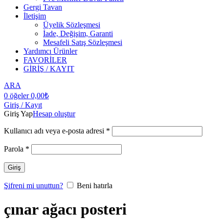
Gergi Tavan
İletişim
Üyelik Sözleşmesi
İade, Değişim, Garanti
Mesafeli Satış Sözleşmesi
Yardımcı Ürünler
FAVORİLER
GİRİŞ / KAYIT
ARA
0
öğeler
0,00
₺
Giriş / Kayıt
Giriş Yap
Hesap oluştur
Kullanıcı adı veya e-posta adresi
*
Parola
*
Giriş
Şifreni mi unuttun?
Beni hatırla
çınar ağacı posteri