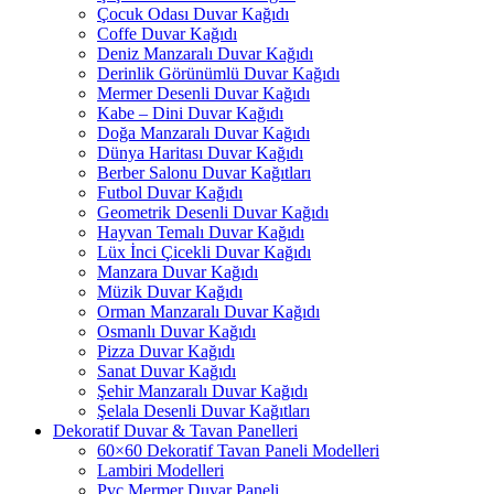
Çocuk Odası Duvar Kağıdı
Coffe Duvar Kağıdı
Deniz Manzaralı Duvar Kağıdı
Derinlik Görünümlü Duvar Kağıdı
Mermer Desenli Duvar Kağıdı
Kabe – Dini Duvar Kağıdı
Doğa Manzaralı Duvar Kağıdı
Dünya Haritası Duvar Kağıdı
Berber Salonu Duvar Kağıtları
Futbol Duvar Kağıdı
Geometrik Desenli Duvar Kağıdı
Hayvan Temalı Duvar Kağıdı
Lüx İnci Çicekli Duvar Kağıdı
Manzara Duvar Kağıdı
Müzik Duvar Kağıdı
Orman Manzaralı Duvar Kağıdı
Osmanlı Duvar Kağıdı
Pizza Duvar Kağıdı
Sanat Duvar Kağıdı
Şehir Manzaralı Duvar Kağıdı
Şelala Desenli Duvar Kağıtları
Dekoratif Duvar & Tavan Panelleri
60×60 Dekoratif Tavan Paneli Modelleri
Lambiri Modelleri
Pvc Mermer Duvar Paneli