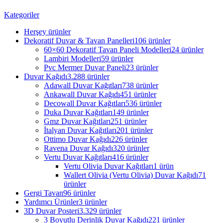
Kategoriler
Herşey
ürünler
Dekoratif Duvar & Tavan Panelleri
106 ürünler
60×60 Dekoratif Tavan Paneli Modelleri
24 ürünler
Lambiri Modelleri
59 ürünler
Pvc Mermer Duvar Paneli
23 ürünler
Duvar Kağıdı
3.288 ürünler
Adawall Duvar Kağıtları
738 ürünler
Ankawall Duvar Kağıdı
451 ürünler
Decowall Duvar Kağıtları
536 ürünler
Duka Duvar Kağıtları
149 ürünler
Gmz Duvar Kağıtları
251 ürünler
İtalyan Duvar Kağıtları
201 ürünler
Ottimo Duvar Kağıdı
226 ürünler
Ravena Duvar Kağıdı
320 ürünler
Vertu Duvar Kağıtları
416 ürünler
Vertu Olivia Duvar Kağıtları
1 ürün
Wallert Olivia (Vertu Olivia) Duvar Kağıdı
71
ürünler
Gergi Tavan
96 ürünler
Yardımcı Ürünler
3 ürünler
3D Duvar Posteri
3.329 ürünler
3 Boyutlu Derinlik Duvar Kağıdı
221 ürünler