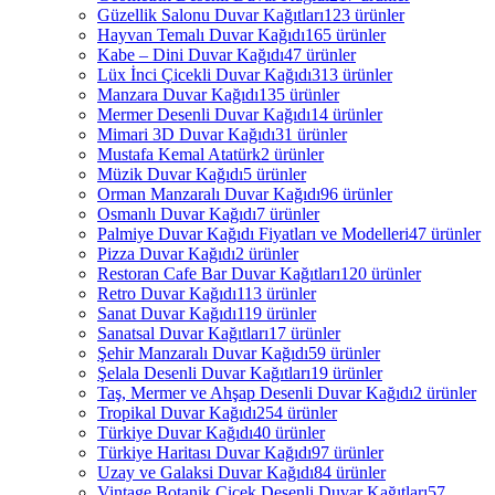
Güzellik Salonu Duvar Kağıtları
123 ürünler
Hayvan Temalı Duvar Kağıdı
165 ürünler
Kabe – Dini Duvar Kağıdı
47 ürünler
Lüx İnci Çicekli Duvar Kağıdı
313 ürünler
Manzara Duvar Kağıdı
135 ürünler
Mermer Desenli Duvar Kağıdı
14 ürünler
Mimari 3D Duvar Kağıdı
31 ürünler
Mustafa Kemal Atatürk
2 ürünler
Müzik Duvar Kağıdı
5 ürünler
Orman Manzaralı Duvar Kağıdı
96 ürünler
Osmanlı Duvar Kağıdı
7 ürünler
Palmiye Duvar Kağıdı Fiyatları ve Modelleri
47 ürünler
Pizza Duvar Kağıdı
2 ürünler
Restoran Cafe Bar Duvar Kağıtları
120 ürünler
Retro Duvar Kağıdı
113 ürünler
Sanat Duvar Kağıdı
119 ürünler
Sanatsal Duvar Kağıtları
17 ürünler
Şehir Manzaralı Duvar Kağıdı
59 ürünler
Şelala Desenli Duvar Kağıtları
19 ürünler
Taş, Mermer ve Ahşap Desenli Duvar Kağıdı
2 ürünler
Tropikal Duvar Kağıdı
254 ürünler
Türkiye Duvar Kağıdı
40 ürünler
Türkiye Haritası Duvar Kağıdı
97 ürünler
Uzay ve Galaksi Duvar Kağıdı
84 ürünler
Vintage Botanik Çiçek Desenli Duvar Kağıtları
57