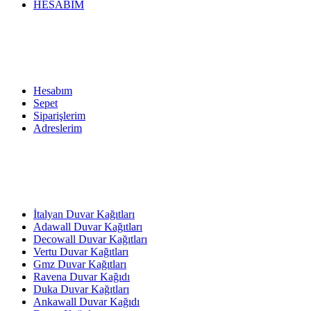
HESABIM
Hesabım
Sepet
Siparişlerim
Adreslerim
İtalyan Duvar Kağıtları
Adawall Duvar Kağıtları
Decowall Duvar Kağıtları
Vertu Duvar Kağıtları
Gmz Duvar Kağıtları
Ravena Duvar Kağıdı
Duka Duvar Kağıtları
Ankawall Duvar Kağıdı