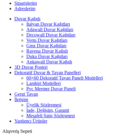
Siparişlerim
Adreslerim
Duvar Kağıdı
İtalyan Duvar Kağıtları
Adawall Duvar Kağıtları
Decowall Duvar Kağıtları
Vertu Duvar Kağıtları
Gmz Duvar Kağıtları
Ravena Duvar Kağıdı
Duka Duvar Kağıtları
Ankawall Duvar Kağıdı
3D Duvar Posteri
Dekoratif Duvar & Tavan Panelleri
60×60 Dekoratif Tavan Paneli Modelleri
Lambiri Modelleri
Pvc Mermer Duvar Paneli
Gergi Tavan
İletişim
Üyelik Sözleşmesi
İade, Değişim, Garanti
Mesafeli Satış Sözleşmesi
Yardımcı Ürünler
Alışveriş Sepeti