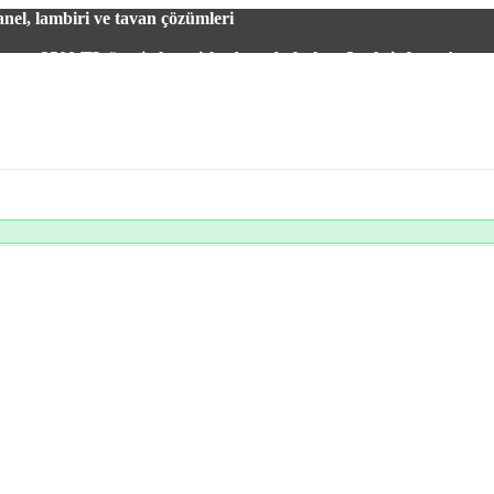
el, lambiri ve tavan çözümleri
2500 TL üzeri alışverişlerde vade farksız 3 taksit fırsatı!