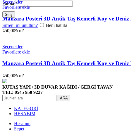
Seçenekler
Parola
*
Favorilere ekle
Giriş
Manzara Posteri 3D Antik Taş Kemerli Koy ve Deniz
Şifreni mi unuttun?
Beni hatırla
450,00
₺
m²
Seçenekler
Favorilere ekle
Manzara Posteri 3D Antik Taş Kemerli Koy ve Deniz
450,00
₺
m²
KUTAŞ YAPI / 3D DUVAR KAĞIDI / GERGİ TAVAN
TEL: 0545 950 9227
ARA
KATEGORİ
HESABIM
Hesabım
Sepet