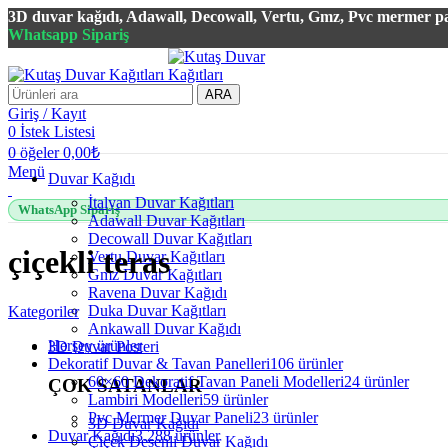
3D duvar kağıdı, Adawall, Decowall, Vertu, Gmz, Pvc mermer pan
Whatsapp Sipariş
ARA
Giriş / Kayıt
0
İstek Listesi
0
öğeler
0,00
₺
Menü
Duvar Kağıdı
İtalyan Duvar Kağıtları
WhatsApp Sipariş
Adawall Duvar Kağıtları
Decowall Duvar Kağıtları
çiçekli teras
Vertu Duvar Kağıtları
Gmz Duvar Kağıtları
Ravena Duvar Kağıdı
Duka Duvar Kağıtları
Kategoriler
Ankawall Duvar Kağıdı
Herşey
ürünler
3D Duvar Posteri
Dekoratif Duvar & Tavan Panelleri
106 ürünler
60×60 Dekoratif Tavan Paneli Modelleri
24 ürünler
ÇOK SATANLAR
Lambiri Modelleri
59 ürünler
Pvc Mermer Duvar Paneli
23 ürünler
3D Duvar Kağıdı
Duvar Kağıdı
3.288 ürünler
Çiçek Desenli Duvar Kağıdı