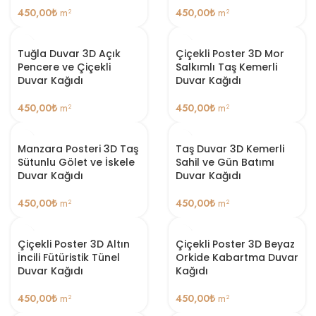
450,00
₺
m²
450,00
₺
m²
Tuğla Duvar 3D Açık
Çiçekli Poster 3D Mor
Pencere ve Çiçekli
Salkımlı Taş Kemerli
Duvar Kağıdı
Duvar Kağıdı
450,00
₺
m²
450,00
₺
m²
Manzara Posteri 3D Taş
Taş Duvar 3D Kemerli
Sütunlu Gölet ve İskele
Sahil ve Gün Batımı
Duvar Kağıdı
Duvar Kağıdı
450,00
₺
m²
450,00
₺
m²
Çiçekli Poster 3D Altın
Çiçekli Poster 3D Beyaz
İncili Fütüristik Tünel
Orkide Kabartma Duvar
Duvar Kağıdı
Kağıdı
450,00
₺
m²
450,00
₺
m²