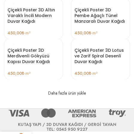
Çiçekli Poster 3D Altın
Çiçekli Poster 3D
Varaklı İncili Modern
Pembe Ağaçlı Tünel
Duvar Kağıdı
Manzaralı Duvar Kağıdı
450,00
₺
m²
450,00
₺
m²
Çiçekli Poster 3D
Çiçekli Poster 3D Lotus
Merdivenli Gökyüzü
ve Zarif Spiral Desenli
Kapısı Duvar Kağıdı
Duvar Kağıdı
450,00
₺
m²
450,00
₺
m²
Daha fazla ürün yükle
KUTAŞ YAPI / 3D DUVAR KAĞIDI / GERGİ TAVAN
TEL: 0545 950 9227