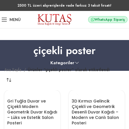
2500 TL üzeri alışverişlerde vade farksız 3 taksit fırsatı!
WhatsApp Sipariş
MENÜ
çiçekli poster
Kategoriler
Ana Sayfa
Ürünler “çiçekli poster” olarak etiketlendi
Gri Tuğla Duvar ve
3D Kırmızı Gelincik
Çiçekli Modern
Çiçekli ve Geometrik
Geometrik Duvar Kağıdı
Desenli Duvar Kağıdı –
– Lüks ve Estetik Salon
Modern ve Canlı Salon
Posteri
Posteri