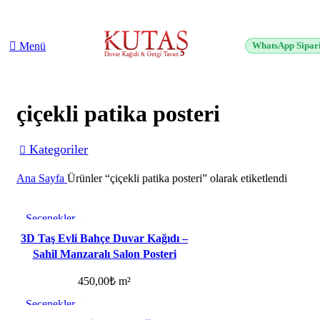
2500 TL üzeri alışverişlerde vade farksız 3 taksit fırsatı!
Menü
WhatsApp Sipar
çiçekli patika posteri
Kategoriler
Ana Sayfa
Ürünler “çiçekli patika posteri” olarak etiketlendi
Seçenekler
Favorilere ekle
3D Taş Evli Bahçe Duvar Kağıdı –
Sahil Manzaralı Salon Posteri
450,00
₺
m²
Seçenekler
Favorilere ekle