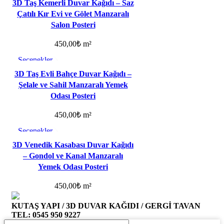
3D Taş Kemerli Duvar Kağıdı – Saz
Çatılı Kır Evi ve Gölet Manzaralı
Salon Posteri
450,00
₺
m²
Seçenekler
Favorilere ekle
3D Taş Evli Bahçe Duvar Kağıdı –
Şelale ve Sahil Manzaralı Yemek
Odası Posteri
450,00
₺
m²
Seçenekler
Favorilere ekle
3D Venedik Kasabası Duvar Kağıdı
– Gondol ve Kanal Manzaralı
Yemek Odası Posteri
450,00
₺
m²
KUTAŞ YAPI / 3D DUVAR KAĞIDI / GERGİ TAVAN
TEL: 0545 950 9227