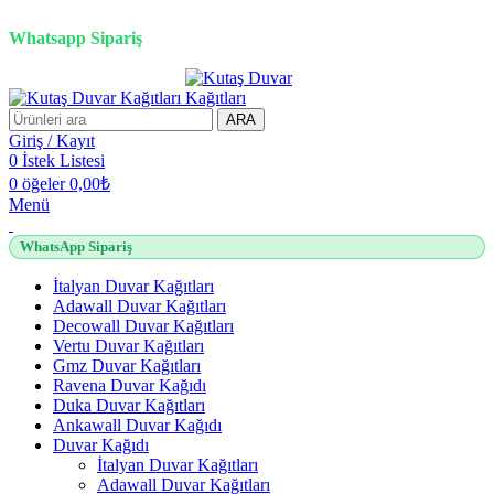
2500 TL üzeri alışverişlerde vade farksız 3 taksit fırsatı!
Whatsapp Sipariş
2500 TL üzeri alışverişlerde vade farksız 3 taksit fırsatı!
ARA
Giriş / Kayıt
0
İstek Listesi
0
öğeler
0,00
₺
Menü
WhatsApp Sipariş
İtalyan Duvar Kağıtları
Adawall Duvar Kağıtları
Decowall Duvar Kağıtları
Vertu Duvar Kağıtları
Gmz Duvar Kağıtları
Ravena Duvar Kağıdı
Duka Duvar Kağıtları
Ankawall Duvar Kağıdı
Duvar Kağıdı
İtalyan Duvar Kağıtları
Adawall Duvar Kağıtları