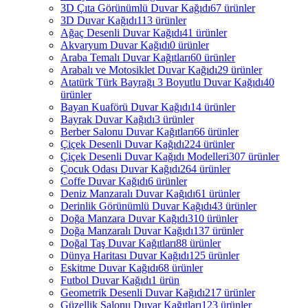
3D Çıta Görünümlü Duvar Kağıdı
67 ürünler
3D Duvar Kağıdı
113 ürünler
Ağaç Desenli Duvar Kağıdı
41 ürünler
Akvaryum Duvar Kağıdı
0 ürünler
Araba Temalı Duvar Kağıtları
60 ürünler
Arabalı ve Motosiklet Duvar Kağıdı
29 ürünler
Atatürk Türk Bayrağı 3 Boyutlu Duvar Kağıdı
40
ürünler
Bayan Kuaförü Duvar Kağıdı
14 ürünler
Bayrak Duvar Kağıdı
3 ürünler
Berber Salonu Duvar Kağıtları
66 ürünler
Çiçek Desenli Duvar Kağıdı
224 ürünler
Çiçek Desenli Duvar Kağıdı Modelleri
307 ürünler
Çocuk Odası Duvar Kağıdı
264 ürünler
Coffe Duvar Kağıdı
6 ürünler
Deniz Manzaralı Duvar Kağıdı
61 ürünler
Derinlik Görünümlü Duvar Kağıdı
43 ürünler
Doğa Manzara Duvar Kağıdı
310 ürünler
Doğa Manzaralı Duvar Kağıdı
137 ürünler
Doğal Taş Duvar Kağıtları
88 ürünler
Dünya Haritası Duvar Kağıdı
125 ürünler
Eskitme Duvar Kağıdı
68 ürünler
Futbol Duvar Kağıdı
1 ürün
Geometrik Desenli Duvar Kağıdı
217 ürünler
Güzellik Salonu Duvar Kağıtları
123 ürünler