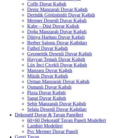
Coffe Duvar Kağıdı
Deniz Manzaralı Duvar Kağıdı
Derinlik Görünümlü Duvar Kağıdı
Mermer Desenli Duvar Kağıdı
Kabe – Dini Duvar Kağıdı
Doğa Manzaralı Duvar Kağıdı
Dünya Haritası Duvar Kağıdı
Berber Salonu Duvar Kağıtları
Futbol Duvar Kağıdı
Geometrik Desenli Duvar Kağıdı
Hayvan Temalı Duvar Kağıdı
Lüx İnci Çicekli Duvar Kağıdı
Manzara Duvar Kağıdı
Müzik Duvar Kağıdı
Orman Manzaralı Duvar Kağıdı
Osmanlı Duvar Kağıdı
Pizza Duvar Kağıdı
Sanat Duvar Kağıdı
Şehir Manzaralı Duvar Kağıdı
Şelala Desenli Duvar Kağıtları
Dekoratif Duvar & Tavan Panelleri
60×60 Dekoratif Tavan Paneli Modelleri
Lambiri Modelleri
Pvc Mermer Duvar Paneli
Gergi Tavan