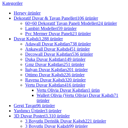
Kategoriler
Herşey
ürünler
Dekoratif Duvar & Tavan Panelleri
106 ürünler
60×60 Dekoratif Tavan Paneli Modelleri
24 ürünler
Lambiri Modelleri
59 ürünler
Pvc Mermer Duvar Paneli
23 ürünler
Duvar Kağıdı
3.288 ürünler
Adawall Duvar Kağıtları
738 ürünler
Ankawall Duvar Kağıdı
451 ürünler
Decowall Duvar Kağıtları
536 ürünler
Duka Duvar Kağıtları
149 ürünler
Gmz Duvar Kağıtları
251 ürünler
İtalyan Duvar Kağıtları
201 ürünler
Ottimo Duvar Kağıdı
226 ürünler
Ravena Duvar Kağıdı
320 ürünler
Vertu Duvar Kağıtları
416 ürünler
Vertu Olivia Duvar Kağıtları
1 ürün
Wallert Olivia (Vertu Olivia) Duvar Kağıdı
71
ürünler
Gergi Tavan
96 ürünler
Yardımcı Ürünler
3 ürünler
3D Duvar Posteri
3.310 ürünler
3 Boyutlu Derinlik Duvar Kağıdı
221 ürünler
3 Boyutlu Duvar Kağıdı
99 ürünler