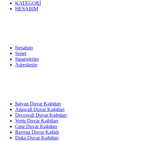
KATEGORİ
HESABIM
Hesabım
Sepet
Siparişlerim
Adreslerim
İtalyan Duvar Kağıtları
Adawall Duvar Kağıtları
Decowall Duvar Kağıtları
Vertu Duvar Kağıtları
Gmz Duvar Kağıtları
Ravena Duvar Kağıdı
Duka Duvar Kağıtları