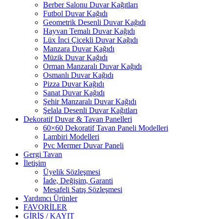
Berber Salonu Duvar Kağıtları
Futbol Duvar Kağıdı
Geometrik Desenli Duvar Kağıdı
Hayvan Temalı Duvar Kağıdı
Lüx İnci Çicekli Duvar Kağıdı
Manzara Duvar Kağıdı
Müzik Duvar Kağıdı
Orman Manzaralı Duvar Kağıdı
Osmanlı Duvar Kağıdı
Pizza Duvar Kağıdı
Sanat Duvar Kağıdı
Şehir Manzaralı Duvar Kağıdı
Şelala Desenli Duvar Kağıtları
Dekoratif Duvar & Tavan Panelleri
60×60 Dekoratif Tavan Paneli Modelleri
Lambiri Modelleri
Pvc Mermer Duvar Paneli
Gergi Tavan
İletişim
Üyelik Sözleşmesi
İade, Değişim, Garanti
Mesafeli Satış Sözleşmesi
Yardımcı Ürünler
FAVORİLER
GİRİŞ / KAYIT