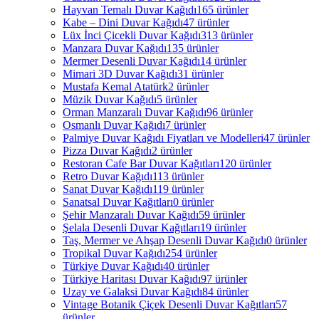
Hayvan Temalı Duvar Kağıdı
165 ürünler
Kabe – Dini Duvar Kağıdı
47 ürünler
Lüx İnci Çicekli Duvar Kağıdı
313 ürünler
Manzara Duvar Kağıdı
135 ürünler
Mermer Desenli Duvar Kağıdı
14 ürünler
Mimari 3D Duvar Kağıdı
31 ürünler
Mustafa Kemal Atatürk
2 ürünler
Müzik Duvar Kağıdı
5 ürünler
Orman Manzaralı Duvar Kağıdı
96 ürünler
Osmanlı Duvar Kağıdı
7 ürünler
Palmiye Duvar Kağıdı Fiyatları ve Modelleri
47 ürünler
Pizza Duvar Kağıdı
2 ürünler
Restoran Cafe Bar Duvar Kağıtları
120 ürünler
Retro Duvar Kağıdı
113 ürünler
Sanat Duvar Kağıdı
119 ürünler
Sanatsal Duvar Kağıtları
0 ürünler
Şehir Manzaralı Duvar Kağıdı
59 ürünler
Şelala Desenli Duvar Kağıtları
19 ürünler
Taş, Mermer ve Ahşap Desenli Duvar Kağıdı
0 ürünler
Tropikal Duvar Kağıdı
254 ürünler
Türkiye Duvar Kağıdı
40 ürünler
Türkiye Haritası Duvar Kağıdı
97 ürünler
Uzay ve Galaksi Duvar Kağıdı
84 ürünler
Vintage Botanik Çiçek Desenli Duvar Kağıtları
57
ürünler