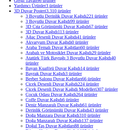
Gergi Tavan
96 ürünler
Yardımcı Ürünler
3 ürünler
3D Duvar Posteri
3.310 ürünler
3 Boyutlu Derinlik Duvar Kağıdı
221 ürünler
3 Boyutlu Duvar Kağıdı
99 ürünler
3D Çıta Görünümlü Duvar Kağıdı
67 ürünler
3D Duvar Kağıdı
113 ürünler
Ağaç Desenli Duvar Kağıdı
41 ürünler
Akvaryum Duvar Kağıdı
0 ürünler
Araba Temalı Duvar Kağıtları
60 ürünler
Arabalı ve Motosiklet Duvar Kağıdı
29 ürünler
Atatürk Türk Bayrağı 3 Boyutlu Duvar Kağıdı
40
ürünler
Bayan Kuaförü Duvar Kağıdı
14 ürünler
Bayrak Duvar Kağıdı
3 ürünler
Berber Salonu Duvar Kağıtları
66 ürünler
Çiçek Desenli Duvar Kağıdı
224 ürünler
Çiçek Desenli Duvar Kağıdı Modelleri
307 ürünler
Çocuk Odası Duvar Kağıdı
264 ürünler
Coffe Duvar Kağıdı
6 ürünler
Deniz Manzaralı Duvar Kağıdı
61 ürünler
Derinlik Görünümlü Duvar Kağıdı
43 ürünler
Doğa Manzara Duvar Kağıdı
310 ürünler
Doğa Manzaralı Duvar Kağıdı
137 ürünler
Doğal Taş Duvar Kağıtları
88 ürünler