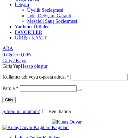
İletişim
Üyelik Sözleşmesi
İade, Değişim, Garanti
Mesafeli Satış Sözleşmesi
Yardımcı Ürünler
FAVORİLER
GİRİŞ / KAYIT
ARA
0
öğeler
0,00
₺
Giriş / Kayıt
Giriş Yap
Hesap oluştur
Kullanıcı adı veya e-posta adresi
*
Parola
*
Giriş
Şifreni mi unuttun?
Beni hatırla
İtalyan Duvar Kağıtları