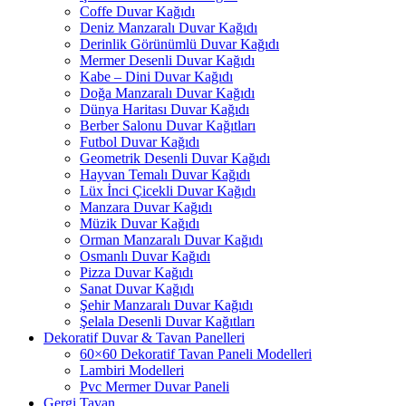
Coffe Duvar Kağıdı
Deniz Manzaralı Duvar Kağıdı
Derinlik Görünümlü Duvar Kağıdı
Mermer Desenli Duvar Kağıdı
Kabe – Dini Duvar Kağıdı
Doğa Manzaralı Duvar Kağıdı
Dünya Haritası Duvar Kağıdı
Berber Salonu Duvar Kağıtları
Futbol Duvar Kağıdı
Geometrik Desenli Duvar Kağıdı
Hayvan Temalı Duvar Kağıdı
Lüx İnci Çicekli Duvar Kağıdı
Manzara Duvar Kağıdı
Müzik Duvar Kağıdı
Orman Manzaralı Duvar Kağıdı
Osmanlı Duvar Kağıdı
Pizza Duvar Kağıdı
Sanat Duvar Kağıdı
Şehir Manzaralı Duvar Kağıdı
Şelala Desenli Duvar Kağıtları
Dekoratif Duvar & Tavan Panelleri
60×60 Dekoratif Tavan Paneli Modelleri
Lambiri Modelleri
Pvc Mermer Duvar Paneli
Gergi Tavan