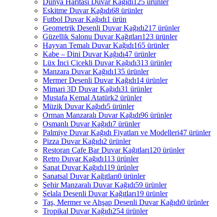
Dünya Haritası Duvar Kağıdı
125 ürünler
Eskitme Duvar Kağıdı
68 ürünler
Futbol Duvar Kağıdı
1 ürün
Geometrik Desenli Duvar Kağıdı
217 ürünler
Güzellik Salonu Duvar Kağıtları
123 ürünler
Hayvan Temalı Duvar Kağıdı
165 ürünler
Kabe – Dini Duvar Kağıdı
47 ürünler
Lüx İnci Çicekli Duvar Kağıdı
313 ürünler
Manzara Duvar Kağıdı
135 ürünler
Mermer Desenli Duvar Kağıdı
14 ürünler
Mimari 3D Duvar Kağıdı
31 ürünler
Mustafa Kemal Atatürk
2 ürünler
Müzik Duvar Kağıdı
5 ürünler
Orman Manzaralı Duvar Kağıdı
96 ürünler
Osmanlı Duvar Kağıdı
7 ürünler
Palmiye Duvar Kağıdı Fiyatları ve Modelleri
47 ürünler
Pizza Duvar Kağıdı
2 ürünler
Restoran Cafe Bar Duvar Kağıtları
120 ürünler
Retro Duvar Kağıdı
113 ürünler
Sanat Duvar Kağıdı
119 ürünler
Sanatsal Duvar Kağıtları
0 ürünler
Şehir Manzaralı Duvar Kağıdı
59 ürünler
Şelala Desenli Duvar Kağıtları
19 ürünler
Taş, Mermer ve Ahşap Desenli Duvar Kağıdı
0 ürünler
Tropikal Duvar Kağıdı
254 ürünler