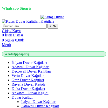
2500 TL üzeri alışverişlerde vade farksız 3 taksit fırsatı!
Whatsapp Sipariş
2500 TL üzeri alışverişlerde vade farksız 3 taksit fırsatı!
ARA
Giriş / Kayıt
0
İstek Listesi
0
öğeler
0,00
₺
Menü
WhatsApp Sipariş
İtalyan Duvar Kağıtları
Adawall Duvar Kağıtları
Decowall Duvar Kağıtları
Vertu Duvar Kağıtları
Gmz Duvar Kağıtları
Ravena Duvar Kağıdı
Duka Duvar Kağıtları
Ankawall Duvar Kağıdı
Duvar Kağıdı
İtalyan Duvar Kağıtları
Adawall Duvar Kağıtları