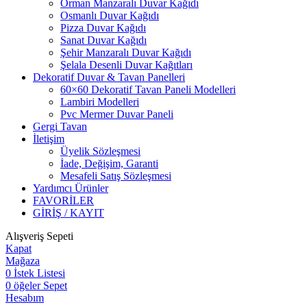
Orman Manzaralı Duvar Kağıdı
Osmanlı Duvar Kağıdı
Pizza Duvar Kağıdı
Sanat Duvar Kağıdı
Şehir Manzaralı Duvar Kağıdı
Şelala Desenli Duvar Kağıtları
Dekoratif Duvar & Tavan Panelleri
60×60 Dekoratif Tavan Paneli Modelleri
Lambiri Modelleri
Pvc Mermer Duvar Paneli
Gergi Tavan
İletişim
Üyelik Sözleşmesi
İade, Değişim, Garanti
Mesafeli Satış Sözleşmesi
Yardımcı Ürünler
FAVORİLER
GİRİŞ / KAYIT
Alışveriş Sepeti
Kapat
Mağaza
0
İstek Listesi
0
öğeler
Sepet
Hesabım