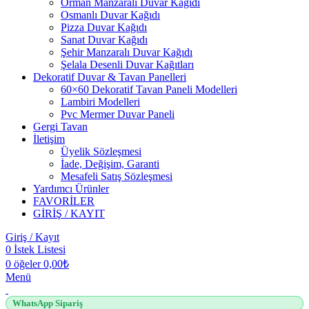
Orman Manzaralı Duvar Kağıdı
Osmanlı Duvar Kağıdı
Pizza Duvar Kağıdı
Sanat Duvar Kağıdı
Şehir Manzaralı Duvar Kağıdı
Şelala Desenli Duvar Kağıtları
Dekoratif Duvar & Tavan Panelleri
60×60 Dekoratif Tavan Paneli Modelleri
Lambiri Modelleri
Pvc Mermer Duvar Paneli
Gergi Tavan
İletişim
Üyelik Sözleşmesi
İade, Değişim, Garanti
Mesafeli Satış Sözleşmesi
Yardımcı Ürünler
FAVORİLER
GİRİŞ / KAYIT
Giriş / Kayıt
0
İstek Listesi
0
öğeler
0,00
₺
Menü
WhatsApp Sipariş