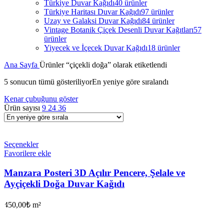
Türkiye Duvar Kağıdı
40 ürünler
Türkiye Haritası Duvar Kağıdı
97 ürünler
Uzay ve Galaksi Duvar Kağıdı
84 ürünler
Vintage Botanik Çiçek Desenli Duvar Kağıtları
57
ürünler
Yiyecek ve İçecek Duvar Kağıdı
18 ürünler
Ana Sayfa
Ürünler “çiçekli doğa” olarak etiketlendi
5 sonucun tümü gösteriliyor
En yeniye göre sıralandı
Kenar çubuğunu göster
Ürün sayısı
9
24
36
Seçenekler
Favorilere ekle
Manzara Posteri 3D Açılır Pencere, Şelale ve
Ayçiçekli Doğa Duvar Kağıdı
450,00
₺
m²