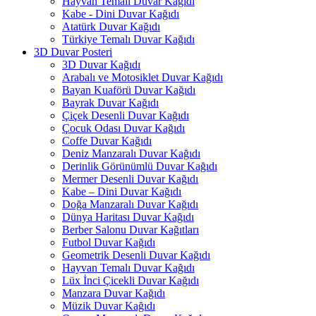
Hayvan Temalı Duvar Kağıdı
Kabe - Dini Duvar Kağıdı
Atatürk Duvar Kağıdı
Türkiye Temalı Duvar Kağıdı
3D Duvar Posteri
3D Duvar Kağıdı
Arabalı ve Motosiklet Duvar Kağıdı
Bayan Kuaförü Duvar Kağıdı
Bayrak Duvar Kağıdı
Çiçek Desenli Duvar Kağıdı
Çocuk Odası Duvar Kağıdı
Coffe Duvar Kağıdı
Deniz Manzaralı Duvar Kağıdı
Derinlik Görünümlü Duvar Kağıdı
Mermer Desenli Duvar Kağıdı
Kabe – Dini Duvar Kağıdı
Doğa Manzaralı Duvar Kağıdı
Dünya Haritası Duvar Kağıdı
Berber Salonu Duvar Kağıtları
Futbol Duvar Kağıdı
Geometrik Desenli Duvar Kağıdı
Hayvan Temalı Duvar Kağıdı
Lüx İnci Çicekli Duvar Kağıdı
Manzara Duvar Kağıdı
Müzik Duvar Kağıdı