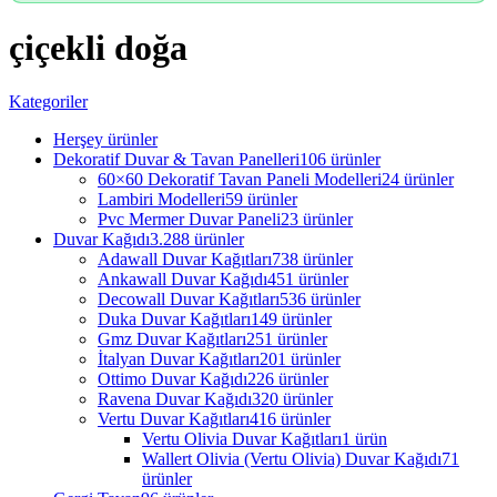
çiçekli doğa
Kategoriler
Herşey
ürünler
Dekoratif Duvar & Tavan Panelleri
106 ürünler
60×60 Dekoratif Tavan Paneli Modelleri
24 ürünler
Lambiri Modelleri
59 ürünler
Pvc Mermer Duvar Paneli
23 ürünler
Duvar Kağıdı
3.288 ürünler
Adawall Duvar Kağıtları
738 ürünler
Ankawall Duvar Kağıdı
451 ürünler
Decowall Duvar Kağıtları
536 ürünler
Duka Duvar Kağıtları
149 ürünler
Gmz Duvar Kağıtları
251 ürünler
İtalyan Duvar Kağıtları
201 ürünler
Ottimo Duvar Kağıdı
226 ürünler
Ravena Duvar Kağıdı
320 ürünler
Vertu Duvar Kağıtları
416 ürünler
Vertu Olivia Duvar Kağıtları
1 ürün
Wallert Olivia (Vertu Olivia) Duvar Kağıdı
71
ürünler