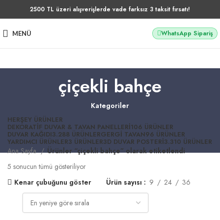
2500 TL üzeri alışverişlerde vade farksız 3 taksit fırsatı!
WhatsApp Sipariş
MENÜ
çiçekli bahçe
Kategoriler
HERŞEY
ÜRÜNLER
DEKORATIF DUVAR & TAVAN PANELLERI
106 ÜRÜNLER
DUVAR KAĞIDI
3.288 ÜRÜNLER
GERGI TAVAN
96 ÜRÜNLER
YARDIMCI ÜRÜNLER
3 ÜRÜNLER
3D DUVAR POSTERI
3.310 ÜRÜNLER
Ana Sayfa
Ürünler “çiçekli bahçe” olarak etiketlendi
5 sonucun tümü gösteriliyor
Kenar çubuğunu göster
Ürün sayısı
9
24
36