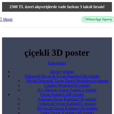
2500 TL üzeri alışverişlerde vade farksız 3 taksit fırsatı!
Menü
WhatsApp Sipariş
çiçekli 3D poster
Kategoriler
Herşey
ürünler
Dekoratif Duvar & Tavan Panelleri
106 ürünler
60×60 Dekoratif Tavan Paneli Modelleri
24 ürünler
Lambiri Modelleri
59 ürünler
Pvc Mermer Duvar Paneli
23 ürünler
Duvar Kağıdı
3.288 ürünler
Adawall Duvar Kağıtları
738 ürünler
Ankawall Duvar Kağıdı
451 ürünler
Decowall Duvar Kağıtları
536 ürünler
Duka Duvar Kağıtları
149 ürünler