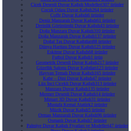
Çiçek Desenli Duvar Kağıdı Modelleri
307 ürünler
Çocuk Odası Duvar Kağıdı
264 ürünler
Coffe Duvar Kağıdı
6 ürünler
Deniz Manzaralı Duvar Kağıdı
61 ürünler
Derinlik Görünümlü Duvar Kağıdı
43 ürünler
Doğa Manzara Duvar Kağıdı
310 ürünler
Doğa Manzaralı Duvar Kağıdı
137 ürünler
Doğal Taş Duvar Kağıtları
88 ürünler
Dünya Haritası Duvar Kağıdı
125 ürünler
Eskitme Duvar Kağıdı
68 ürünler
Futbol Duvar Kağıdı
1 ürün
Geometrik Desenli Duvar Kağıdı
217 ürünler
Güzellik Salonu Duvar Kağıtları
123 ürünler
Hayvan Temalı Duvar Kağıdı
165 ürünler
Kabe – Dini Duvar Kağıdı
47 ürünler
Lüx İnci Çicekli Duvar Kağıdı
313 ürünler
Manzara Duvar Kağıdı
135 ürünler
Mermer Desenli Duvar Kağıdı
14 ürünler
Mimari 3D Duvar Kağıdı
31 ürünler
Mustafa Kemal Atatürk
2 ürünler
Müzik Duvar Kağıdı
5 ürünler
Orman Manzaralı Duvar Kağıdı
96 ürünler
Osmanlı Duvar Kağıdı
7 ürünler
Palmiye Duvar Kağıdı Fiyatları ve Modelleri
47 ürünler
Pizza Duvar Kağıdı
2 ürünler