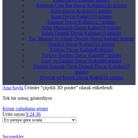
Restoran Cafe Bar Duvar Kağıtları
120 ürünler
Retro Duvar Kağıdı
113 ürünler
Sanat Duvar Kağıdı
119 ürünler
Sanatsal Duvar Kağıtları
17 ürünler
Şehir Manzaralı Duvar Kağıdı
59 ürünler
Şelala Desenli Duvar Kağıtları
19 ürünler
Taş, Mermer ve Ahşap Desenli Duvar Kağıdı
2 ürünler
Tropikal Duvar Kağıdı
254 ürünler
Türkiye Duvar Kağıdı
40 ürünler
Türkiye Haritası Duvar Kağıdı
97 ürünler
Uzay ve Galaksi Duvar Kağıdı
84 ürünler
Vintage Botanik Çiçek Desenli Duvar Kağıtları
57
ürünler
Yiyecek ve İçecek Duvar Kağıdı
18 ürünler
Ana Sayfa
Ürünler “çiçekli 3D poster” olarak etiketlendi
Tek bir sonuç gösteriliyor
Kenar çubuğunu göster
Ürün sayısı
9
24
36
Seçenekler