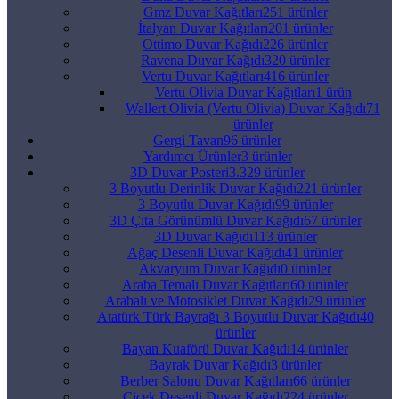
Gmz Duvar Kağıtları
251 ürünler
İtalyan Duvar Kağıtları
201 ürünler
Ottimo Duvar Kağıdı
226 ürünler
Ravena Duvar Kağıdı
320 ürünler
Vertu Duvar Kağıtları
416 ürünler
Vertu Olivia Duvar Kağıtları
1 ürün
Wallert Olivia (Vertu Olivia) Duvar Kağıdı
71
ürünler
Gergi Tavan
96 ürünler
Yardımcı Ürünler
3 ürünler
3D Duvar Posteri
3.329 ürünler
3 Boyutlu Derinlik Duvar Kağıdı
221 ürünler
3 Boyutlu Duvar Kağıdı
99 ürünler
3D Çıta Görünümlü Duvar Kağıdı
67 ürünler
3D Duvar Kağıdı
113 ürünler
Ağaç Desenli Duvar Kağıdı
41 ürünler
Akvaryum Duvar Kağıdı
0 ürünler
Araba Temalı Duvar Kağıtları
60 ürünler
Arabalı ve Motosiklet Duvar Kağıdı
29 ürünler
Atatürk Türk Bayrağı 3 Boyutlu Duvar Kağıdı
40
ürünler
Bayan Kuaförü Duvar Kağıdı
14 ürünler
Bayrak Duvar Kağıdı
3 ürünler
Berber Salonu Duvar Kağıtları
66 ürünler
Çiçek Desenli Duvar Kağıdı
224 ürünler