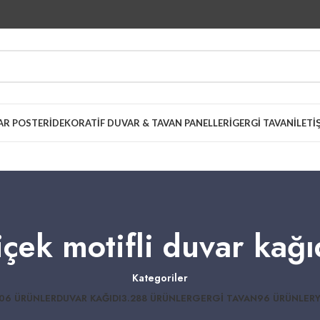
AR POSTERI
DEKORATIF DUVAR & TAVAN PANELLERI
GERGI TAVAN
İLETI
içek motifli duvar kağı
Kategoriler
06 ÜRÜNLER
DUVAR KAĞIDI
3.288 ÜRÜNLER
GERGI TAVAN
96 ÜRÜNLER