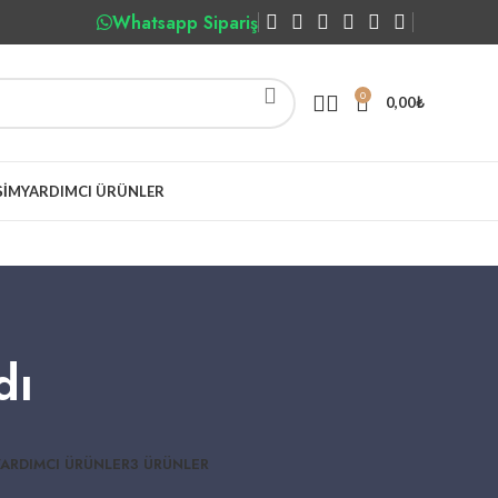
Whatsapp Sipariş
0
0,00
₺
ŞIM
YARDIMCI ÜRÜNLER
dı
YARDIMCI ÜRÜNLER
3 ÜRÜNLER