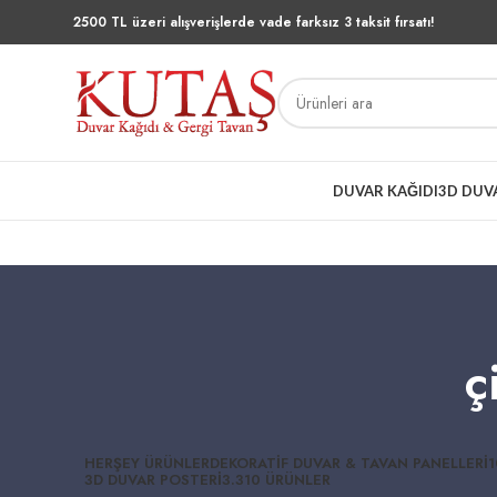
2500 TL üzeri alışverişlerde vade farksız 3 taksit fırsatı!
DUVAR KAĞIDI
3D DUV
ç
HERŞEY
ÜRÜNLER
DEKORATIF DUVAR & TAVAN PANELLERI
1
3D DUVAR POSTERI
3.310 ÜRÜNLER