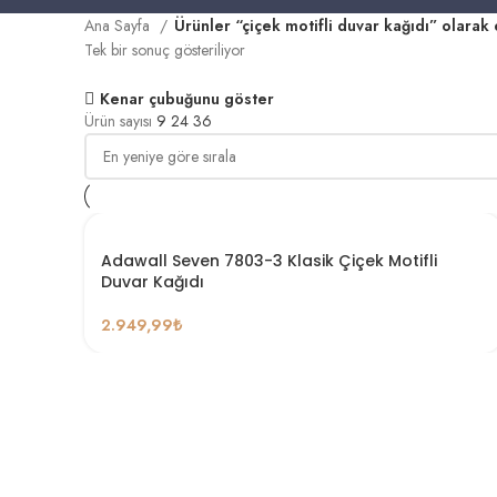
Ana Sayfa
Ürünler “çiçek motifli duvar kağıdı” olarak 
Tek bir sonuç gösteriliyor
Kenar çubuğunu göster
Ürün sayısı
9
24
36
Adawall Seven 7803-3 Klasik Çiçek Motifli
Duvar Kağıdı
2.949,99
₺