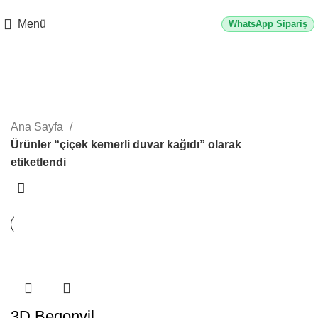
2500 TL üzeri alışverişlerde vade farksız 3 taksit fırsatı!
Menü
WhatsApp Sipariş
çiçek kemerli duvar kağıdı
Kategoriler
Ana Sayfa
Ürünler “çiçek kemerli duvar kağıdı” olarak
etiketlendi
3D Begonvil