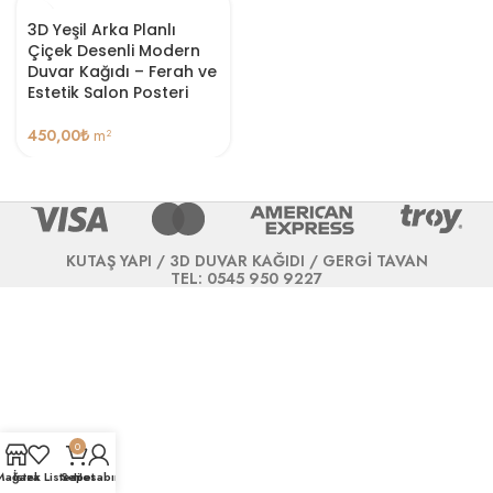
3D Yeşil Arka Planlı
Çiçek Desenli Modern
Duvar Kağıdı – Ferah ve
Estetik Salon Posteri
450,00
₺
m²
KUTAŞ YAPI / 3D DUVAR KAĞIDI / GERGİ TAVAN
TEL: 0545 950 9227
0
Mağaza
İstek Listesi
Sepet
Hesabım