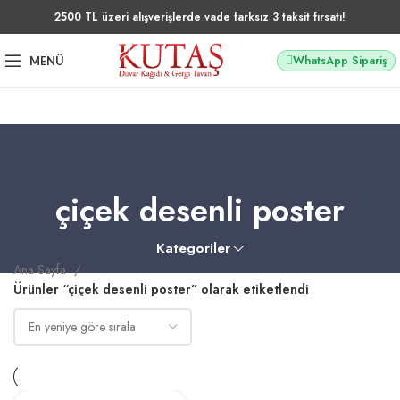
2500 TL üzeri alışverişlerde vade farksız 3 taksit fırsatı!
WhatsApp Sipariş
MENÜ
çiçek desenli poster
Kategoriler
Ana Sayfa
Ürünler “çiçek desenli poster” olarak etiketlendi