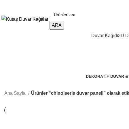
3D duvar kağıdı, Adawall, Decowall, Vertu, Gmz, Pvc mermer panel, lambiri ve
ARA
Duvar Kağıdı
3D Du
DEKORATIF DUVAR &
106 Ürünler
Ana Sayfa
Ürünler “chinoiserie duvar paneli” olarak eti