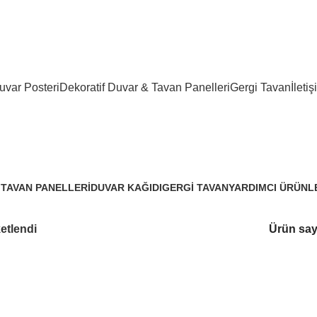
 tavan çözümleri
var Posteri
Dekoratif Duvar & Tavan Panelleri
Gergi Tavan
İletiş
chinoiserie duvar paneli
 TAVAN PANELLERI
DUVAR KAĞIDI
GERGI TAVAN
YARDIMCI ÜRÜNL
3.288 Ürünler
96 Ürünler
3 Ürünler
ketlendi
Ürün say