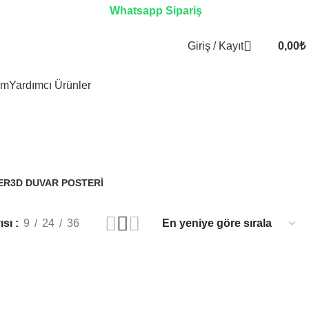
Whatsapp Sipariş
Giriş / Kayıt
0,00
₺
im
Yardımcı Ürünler
ER
3D DUVAR POSTERI
3.329 Ürünler
ısı
9
24
36