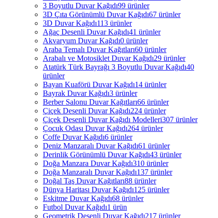
3 Boyutlu Duvar Kağıdı
99 ürünler
3D Çıta Görünümlü Duvar Kağıdı
67 ürünler
3D Duvar Kağıdı
113 ürünler
Ağaç Desenli Duvar Kağıdı
41 ürünler
Akvaryum Duvar Kağıdı
0 ürünler
Araba Temalı Duvar Kağıtları
60 ürünler
Arabalı ve Motosiklet Duvar Kağıdı
29 ürünler
Atatürk Türk Bayrağı 3 Boyutlu Duvar Kağıdı
40
ürünler
Bayan Kuaförü Duvar Kağıdı
14 ürünler
Bayrak Duvar Kağıdı
3 ürünler
Berber Salonu Duvar Kağıtları
66 ürünler
Çiçek Desenli Duvar Kağıdı
224 ürünler
Çiçek Desenli Duvar Kağıdı Modelleri
307 ürünler
Çocuk Odası Duvar Kağıdı
264 ürünler
Coffe Duvar Kağıdı
6 ürünler
Deniz Manzaralı Duvar Kağıdı
61 ürünler
Derinlik Görünümlü Duvar Kağıdı
43 ürünler
Doğa Manzara Duvar Kağıdı
310 ürünler
Doğa Manzaralı Duvar Kağıdı
137 ürünler
Doğal Taş Duvar Kağıtları
88 ürünler
Dünya Haritası Duvar Kağıdı
125 ürünler
Eskitme Duvar Kağıdı
68 ürünler
Futbol Duvar Kağıdı
1 ürün
Geometrik Desenli Duvar Kağıdı
217 ürünler