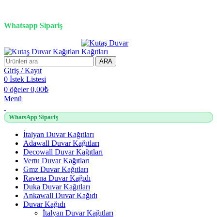
3D duvar kağıdı, Adawall, Decowall, Vertu, Gmz, Pvc mermer
panel, lambiri ve tavan çözümleri
Whatsapp Sipariş
2500 TL üzeri alışverişlerde vade farksız 3 taksit fırsatı!
ARA
Giriş / Kayıt
0
İstek Listesi
0
öğeler
0,00
₺
Menü
WhatsApp Sipariş
İtalyan Duvar Kağıtları
Adawall Duvar Kağıtları
Decowall Duvar Kağıtları
Vertu Duvar Kağıtları
Gmz Duvar Kağıtları
Ravena Duvar Kağıdı
Duka Duvar Kağıtları
Ankawall Duvar Kağıdı
Duvar Kağıdı
İtalyan Duvar Kağıtları