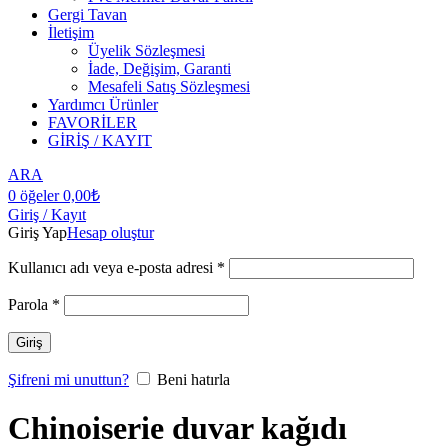
Gergi Tavan
İletişim
Üyelik Sözleşmesi
İade, Değişim, Garanti
Mesafeli Satış Sözleşmesi
Yardımcı Ürünler
FAVORİLER
GİRİŞ / KAYIT
ARA
0
öğeler
0,00
₺
Giriş / Kayıt
Giriş Yap
Hesap oluştur
Kullanıcı adı veya e-posta adresi
*
Parola
*
Giriş
Şifreni mi unuttun?
Beni hatırla
Chinoiserie duvar kağıdı