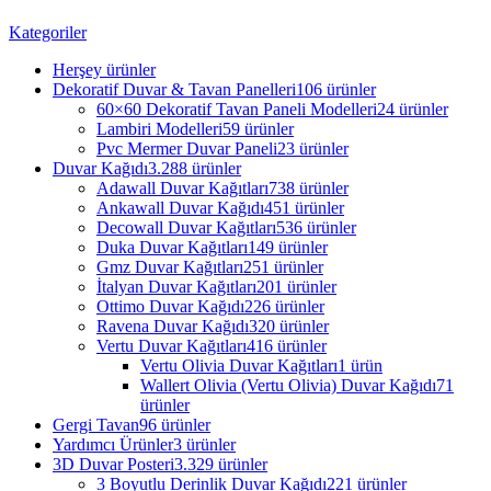
Kategoriler
Herşey
ürünler
Dekoratif Duvar & Tavan Panelleri
106 ürünler
60×60 Dekoratif Tavan Paneli Modelleri
24 ürünler
Lambiri Modelleri
59 ürünler
Pvc Mermer Duvar Paneli
23 ürünler
Duvar Kağıdı
3.288 ürünler
Adawall Duvar Kağıtları
738 ürünler
Ankawall Duvar Kağıdı
451 ürünler
Decowall Duvar Kağıtları
536 ürünler
Duka Duvar Kağıtları
149 ürünler
Gmz Duvar Kağıtları
251 ürünler
İtalyan Duvar Kağıtları
201 ürünler
Ottimo Duvar Kağıdı
226 ürünler
Ravena Duvar Kağıdı
320 ürünler
Vertu Duvar Kağıtları
416 ürünler
Vertu Olivia Duvar Kağıtları
1 ürün
Wallert Olivia (Vertu Olivia) Duvar Kağıdı
71
ürünler
Gergi Tavan
96 ürünler
Yardımcı Ürünler
3 ürünler
3D Duvar Posteri
3.329 ürünler
3 Boyutlu Derinlik Duvar Kağıdı
221 ürünler