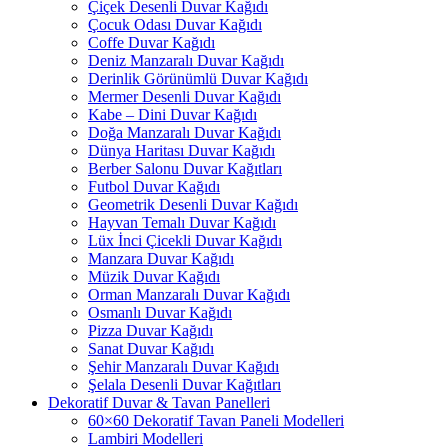
Çiçek Desenli Duvar Kağıdı
Çocuk Odası Duvar Kağıdı
Coffe Duvar Kağıdı
Deniz Manzaralı Duvar Kağıdı
Derinlik Görünümlü Duvar Kağıdı
Mermer Desenli Duvar Kağıdı
Kabe – Dini Duvar Kağıdı
Doğa Manzaralı Duvar Kağıdı
Dünya Haritası Duvar Kağıdı
Berber Salonu Duvar Kağıtları
Futbol Duvar Kağıdı
Geometrik Desenli Duvar Kağıdı
Hayvan Temalı Duvar Kağıdı
Lüx İnci Çicekli Duvar Kağıdı
Manzara Duvar Kağıdı
Müzik Duvar Kağıdı
Orman Manzaralı Duvar Kağıdı
Osmanlı Duvar Kağıdı
Pizza Duvar Kağıdı
Sanat Duvar Kağıdı
Şehir Manzaralı Duvar Kağıdı
Şelala Desenli Duvar Kağıtları
Dekoratif Duvar & Tavan Panelleri
60×60 Dekoratif Tavan Paneli Modelleri
Lambiri Modelleri