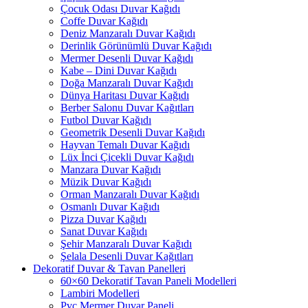
Çocuk Odası Duvar Kağıdı
Coffe Duvar Kağıdı
Deniz Manzaralı Duvar Kağıdı
Derinlik Görünümlü Duvar Kağıdı
Mermer Desenli Duvar Kağıdı
Kabe – Dini Duvar Kağıdı
Doğa Manzaralı Duvar Kağıdı
Dünya Haritası Duvar Kağıdı
Berber Salonu Duvar Kağıtları
Futbol Duvar Kağıdı
Geometrik Desenli Duvar Kağıdı
Hayvan Temalı Duvar Kağıdı
Lüx İnci Çicekli Duvar Kağıdı
Manzara Duvar Kağıdı
Müzik Duvar Kağıdı
Orman Manzaralı Duvar Kağıdı
Osmanlı Duvar Kağıdı
Pizza Duvar Kağıdı
Sanat Duvar Kağıdı
Şehir Manzaralı Duvar Kağıdı
Şelala Desenli Duvar Kağıtları
Dekoratif Duvar & Tavan Panelleri
60×60 Dekoratif Tavan Paneli Modelleri
Lambiri Modelleri
Pvc Mermer Duvar Paneli