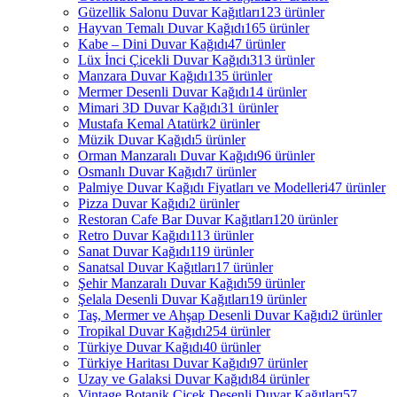
Güzellik Salonu Duvar Kağıtları
123 ürünler
Hayvan Temalı Duvar Kağıdı
165 ürünler
Kabe – Dini Duvar Kağıdı
47 ürünler
Lüx İnci Çicekli Duvar Kağıdı
313 ürünler
Manzara Duvar Kağıdı
135 ürünler
Mermer Desenli Duvar Kağıdı
14 ürünler
Mimari 3D Duvar Kağıdı
31 ürünler
Mustafa Kemal Atatürk
2 ürünler
Müzik Duvar Kağıdı
5 ürünler
Orman Manzaralı Duvar Kağıdı
96 ürünler
Osmanlı Duvar Kağıdı
7 ürünler
Palmiye Duvar Kağıdı Fiyatları ve Modelleri
47 ürünler
Pizza Duvar Kağıdı
2 ürünler
Restoran Cafe Bar Duvar Kağıtları
120 ürünler
Retro Duvar Kağıdı
113 ürünler
Sanat Duvar Kağıdı
119 ürünler
Sanatsal Duvar Kağıtları
17 ürünler
Şehir Manzaralı Duvar Kağıdı
59 ürünler
Şelala Desenli Duvar Kağıtları
19 ürünler
Taş, Mermer ve Ahşap Desenli Duvar Kağıdı
2 ürünler
Tropikal Duvar Kağıdı
254 ürünler
Türkiye Duvar Kağıdı
40 ürünler
Türkiye Haritası Duvar Kağıdı
97 ürünler
Uzay ve Galaksi Duvar Kağıdı
84 ürünler
Vintage Botanik Çiçek Desenli Duvar Kağıtları
57