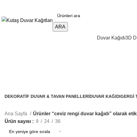
3D duvar kağıdı, Adawall, Decowall, Vertu, Gmz, Pvc merme
ARA
Duvar Kağıdı
3D Du
ceviz rengi duvar kağıdı
DEKORATIF DUVAR & TAVAN PANELLERI
DUVAR KAĞIDI
GERGI 
106 Ürünler
3.288 Ürünler
96 Ürünl
Ana Sayfa
Ürünler “ceviz rengi duvar kağıdı” olarak etik
Ürün sayısı
9
24
36