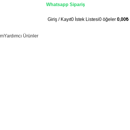
Whatsapp Sipariş
Giriş / Kayıt
0
İstek Listesi
0
öğeler
0,00
₺
im
Yardımcı Ürünler