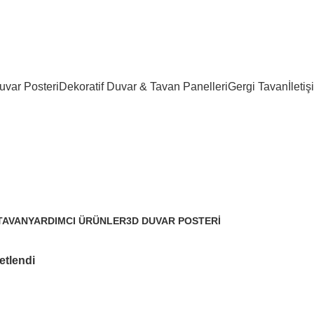
r panel, lambiri ve tavan çözümleri
var Posteri
Dekoratif Duvar & Tavan Panelleri
Gergi Tavan
İletiş
TAVAN
YARDIMCI ÜRÜNLER
3D DUVAR POSTERI
er
3 Ürünler
3.329 Ürünler
etlendi