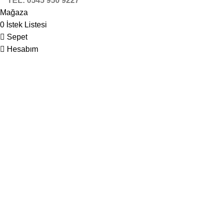
TEL: 0545 950 9227
Mağaza
0
İstek Listesi
Sepet
Hesabım