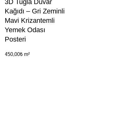
3D Tuğla Duvar
Kağıdı – Gri Zeminli
Mavi Krizantemli
Yemek Odası
Posteri
450,00
₺
m²