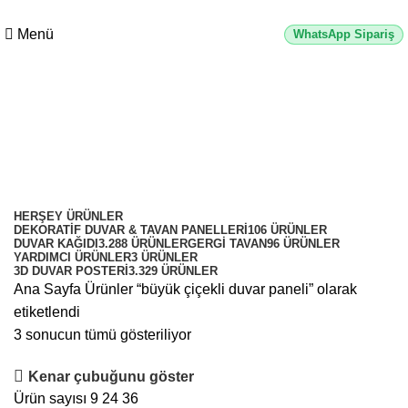
0
2500 TL üzeri alışverişlerde vade farksız 3 taksit fırsatı!
Menü
WhatsApp Sipariş
büyük çiçekli duvar paneli
Kategoriler
HERŞEY
ÜRÜNLER
DEKORATIF DUVAR & TAVAN PANELLERI
106 ÜRÜNLER
DUVAR KAĞIDI
3.288 ÜRÜNLER
GERGI TAVAN
96 ÜRÜNLER
YARDIMCI ÜRÜNLER
3 ÜRÜNLER
3D DUVAR POSTERI
3.329 ÜRÜNLER
Ana Sayfa
Ürünler “büyük çiçekli duvar paneli” olarak
etiketlendi
3 sonucun tümü gösteriliyor
Kenar çubuğunu göster
Ürün sayısı
9
24
36