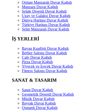
Orman Manzaralı Duvar Kağıdı
Manzara Duvar Kağıdı
Şelale Desenli Duvar Kağıdı
Uzay ve Galaksi Duvar Kağıdı
Dünya Haritası Duvar Kağıdı
Türkiye Haritası Duvar Kağıdı
Şehir Manzaralı Duvar Kağıdı
İŞ YERLERİ
Bayan Kuaförü Duvar Kağıdı
Berber Salonu Duvar Kağıdı
Cafe Duvar Kağıdı
Pizza Duvar Kağıdı
Yiyecek ve İçecek Duvar Kağıdı
Fitness Salonu Duvar Kağıdı
SANAT & TASARIM
Sanat Duvar Kağıdı
Geometrik Desenli Duvar Kağıdı
Müzik Duvar Kağıdı
Bayrak Duvar Kağıdı
Osmanlı Duvar Kağıdı