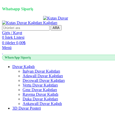
3D duvar kağıdı, Adawall, Decowall, Vertu, Gmz, Pvc mermer pan
Whatsapp Sipariş
ARA
Giriş / Kayıt
0
İstek Listesi
0
öğeler
0,00
₺
Menü
WhatsApp Sipariş
Duvar Kağıdı
İtalyan Duvar Kağıtları
Adawall Duvar Kağıtları
Decowall Duvar Kağıtları
Vertu Duvar Kağıtları
Gmz Duvar Kağıtları
Ravena Duvar Kağıdı
Duka Duvar Kağıtları
Ankawall Duvar Kağıdı
3D Duvar Posteri