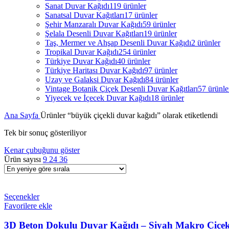
Sanat Duvar Kağıdı
119 ürünler
Sanatsal Duvar Kağıtları
17 ürünler
Şehir Manzaralı Duvar Kağıdı
59 ürünler
Şelala Desenli Duvar Kağıtları
19 ürünler
Taş, Mermer ve Ahşap Desenli Duvar Kağıdı
2 ürünler
Tropikal Duvar Kağıdı
254 ürünler
Türkiye Duvar Kağıdı
40 ürünler
Türkiye Haritası Duvar Kağıdı
97 ürünler
Uzay ve Galaksi Duvar Kağıdı
84 ürünler
Vintage Botanik Çiçek Desenli Duvar Kağıtları
57 ürünle
Yiyecek ve İçecek Duvar Kağıdı
18 ürünler
Ana Sayfa
Ürünler “büyük çiçekli duvar kağıdı” olarak etiketlendi
Tek bir sonuç gösteriliyor
Kenar çubuğunu göster
Ürün sayısı
9
24
36
Seçenekler
Favorilere ekle
3D Beton Dokulu Duvar Kağıdı – Siyah Makro Çiçekl