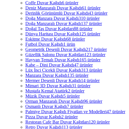
Coffe Duvar Kağıdı
6 ürünler
Deniz Manzaralı Duvar Kağıdı
61 ürünler
Derinlik Görünümlü Duvar Kağıdı
43 ürünler
Doğa Manzara Duvar Kağıdı
310 ürünler
Doğa Manzaralı Duvar Kağıdı
137 ürünler
Doğal Taş Duvar Kağıtları
88 ürünler
Dünya Haritası Duvar Kağıdı
125 ürünler
Eskitme Duvar Kağıdı
68 ürünler
Futbol Duvar Kağıdı
1 ürün
Geometrik Desenli Duvar Kağıdı
217 ürünler
Güzellik Salonu Duvar Kağıtları
123 ürünler
Hayvan Temalı Duvar Kağıdı
165 ürünler
Kabe – Dini Duvar Kağıdı
47 ürünler
Lüx İnci Çicekli Duvar Kağıdı
313 ürünler
Manzara Duvar Kağıdı
135 ürünler
Mermer Desenli Duvar Kağıdı
14 ürünler
Mimari 3D Duvar Kağıdı
31 ürünler
Mustafa Kemal Atatürk
2 ürünler
Müzik Duvar Kağıdı
5 ürünler
Orman Manzaralı Duvar Kağıdı
96 ürünler
Osmanlı Duvar Kağıdı
7 ürünler
Palmiye Duvar Kağıdı Fiyatları ve Modelleri
47 ürünler
Pizza Duvar Kağıdı
2 ürünler
Restoran Cafe Bar Duvar Kağıtları
120 ürünler
Retro Duvar Kağıdı
113 ürünler