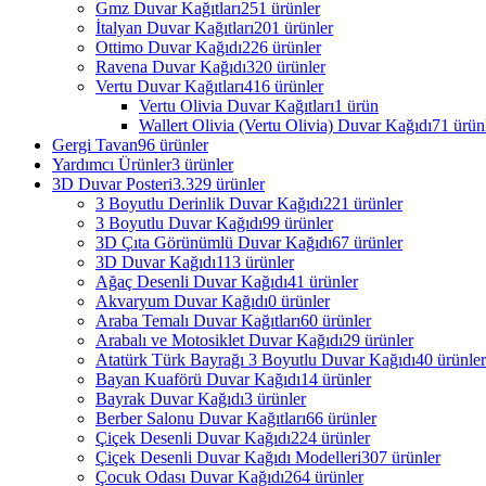
Gmz Duvar Kağıtları
251 ürünler
İtalyan Duvar Kağıtları
201 ürünler
Ottimo Duvar Kağıdı
226 ürünler
Ravena Duvar Kağıdı
320 ürünler
Vertu Duvar Kağıtları
416 ürünler
Vertu Olivia Duvar Kağıtları
1 ürün
Wallert Olivia (Vertu Olivia) Duvar Kağıdı
71 ürün
Gergi Tavan
96 ürünler
Yardımcı Ürünler
3 ürünler
3D Duvar Posteri
3.329 ürünler
3 Boyutlu Derinlik Duvar Kağıdı
221 ürünler
3 Boyutlu Duvar Kağıdı
99 ürünler
3D Çıta Görünümlü Duvar Kağıdı
67 ürünler
3D Duvar Kağıdı
113 ürünler
Ağaç Desenli Duvar Kağıdı
41 ürünler
Akvaryum Duvar Kağıdı
0 ürünler
Araba Temalı Duvar Kağıtları
60 ürünler
Arabalı ve Motosiklet Duvar Kağıdı
29 ürünler
Atatürk Türk Bayrağı 3 Boyutlu Duvar Kağıdı
40 ürünler
Bayan Kuaförü Duvar Kağıdı
14 ürünler
Bayrak Duvar Kağıdı
3 ürünler
Berber Salonu Duvar Kağıtları
66 ürünler
Çiçek Desenli Duvar Kağıdı
224 ürünler
Çiçek Desenli Duvar Kağıdı Modelleri
307 ürünler
Çocuk Odası Duvar Kağıdı
264 ürünler