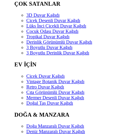
ÇOK SATANLAR
3D Duvar Kağıdı
Çiçek Desenli Duvar Kağıdı
Lüks İnci Çiçekli Duvar Kağıdı
Çocuk Odası Duvar Kağıdı
Tropikal Duvar Kağıdı
Derinlik Görünümlü Duvar Kağıdı
3 Boyutlu Duvar Kağıdı
3 Boyutlu Derinlik Duvar Kağıdı
EV İÇİN
Çiçek Duvar Kağıdı
Vintage Botanik Duvar Kağıdı
Retro Duvar Kağıdı
Çıta Görünümlü Duvar Kağıdı
Mermer Desenli Duvar Kağıdı
Doğal Taş Duvar Kağıdı
DOĞA & MANZARA
Doğa Manzaralı Duvar Kağıdı
Deniz Manzaralı Duvar Kağıdı