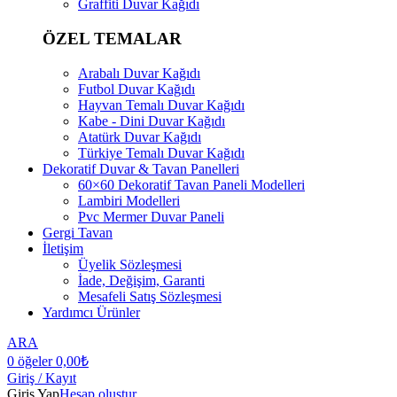
Graffiti Duvar Kağıdı
ÖZEL TEMALAR
Arabalı Duvar Kağıdı
Futbol Duvar Kağıdı
Hayvan Temalı Duvar Kağıdı
Kabe - Dini Duvar Kağıdı
Atatürk Duvar Kağıdı
Türkiye Temalı Duvar Kağıdı
Dekoratif Duvar & Tavan Panelleri
60×60 Dekoratif Tavan Paneli Modelleri
Lambiri Modelleri
Pvc Mermer Duvar Paneli
Gergi Tavan
İletişim
Üyelik Sözleşmesi
İade, Değişim, Garanti
Mesafeli Satış Sözleşmesi
Yardımcı Ürünler
ARA
0
öğeler
0,00
₺
Giriş / Kayıt
Giriş Yap
Hesap oluştur