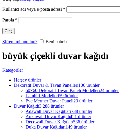
Kullanıcı adı veya e-posta adresi
*
Parola
*
Giriş
Şifreni mi unuttun?
Beni hatırla
büyük çiçekli duvar kağıdı
Kategoriler
Herşey
ürünler
Dekoratif Duvar & Tavan Panelleri
106 ürünler
60×60 Dekoratif Tavan Paneli Modelleri
24 ürünler
Lambiri Modelleri
59 ürünler
Pvc Mermer Duvar Paneli
23 ürünler
Duvar Kağıdı
3.288 ürünler
Adawall Duvar Kağıtları
738 ürünler
Ankawall Duvar Kağıdı
451 ürünler
Decowall Duvar Kağıtları
536 ürünler
Duka Duvar Kağıtları
149 ürünler