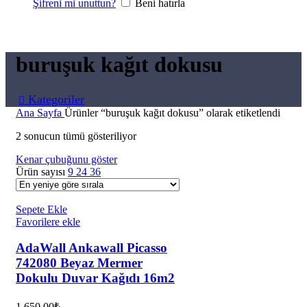
Şifreni mi unuttun?
Beni hatırla
buruşuk kağıt dokusu
Kategoriler
Ana Sayfa
Ürünler “buruşuk kağıt dokusu” olarak etiketlendi
2 sonucun tümü gösteriliyor
Kenar çubuğunu göster
Ürün sayısı
9
24
36
Sepete Ekle
Favorilere ekle
AdaWall Ankawall Picasso
742080 Beyaz Mermer
Dokulu Duvar Kağıdı 16m2
1.650,00
₺