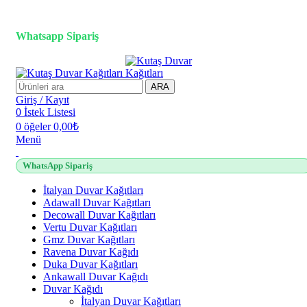
3D duvar kağıdı, Adawall, Decowall, Vertu, Gmz, Pvc mermer
panel, lambiri ve tavan çözümleri
Whatsapp Sipariş
2500 TL üzeri alışverişlerde vade farksız 3 taksit fırsatı!
ARA
Giriş / Kayıt
0
İstek Listesi
0
öğeler
0,00
₺
Menü
WhatsApp Sipariş
İtalyan Duvar Kağıtları
Adawall Duvar Kağıtları
Decowall Duvar Kağıtları
Vertu Duvar Kağıtları
Gmz Duvar Kağıtları
Ravena Duvar Kağıdı
Duka Duvar Kağıtları
Ankawall Duvar Kağıdı
Duvar Kağıdı
İtalyan Duvar Kağıtları