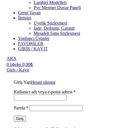
Lambiri Modelleri
Pvc Mermer Duvar Paneli
Gergi Tavan
İletişim
Üyelik Sözleşmesi
İade, Değişim, Garanti
Mesafeli Satış Sözleşmesi
Yardımcı Ürünler
FAVORİLER
GİRİŞ / KAYIT
ARA
0
öğeler
0,00
₺
Giriş / Kayıt
Giriş Yap
Hesap oluştur
Kullanıcı adı veya e-posta adresi
*
Parola
*
Giriş