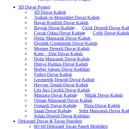
3D Duvar Posteri
3D Duvar Kağıdı
Arabalı ve Motosiklet Duvar Kağıdı
Bayan Kuaförü Duvar Kağıdı
Bayrak Duvar Kağıdı
Çiçek Desenli Duvar Kağ
Çocuk Odası Duvar Kağıdı
Coffe Duvar Kağıd
Deniz Manzaralı Duvar Kağıdı
Derinlik Görünümlü Duvar Kağıdı
Mermer Desenli Duvar Kağıdı
Kabe – Dini Duvar Kağıdı
Doğa Manzaralı Duvar Kağıdı
Dünya Haritası Duvar Kağıdı
Berber Salonu Duvar Kağıtları
Futbol Duvar Kağıdı
Geometrik Desenli Duvar Kağıdı
Hayvan Temalı Duvar Kağıdı
Lüx İnci Çicekli Duvar Kağıdı
Manzara Duvar Kağıdı
Müzik Duvar Kağıdı
Orman Manzaralı Duvar Kağıdı
Osmanlı Duvar Kağıdı
Pizza Duvar Kağıdı
Sanat Duvar Kağıdı
Şehir Manzaralı Duvar Kağ
Şelala Desenli Duvar Kağıtları
Dekoratif Duvar & Tavan Panelleri
60×60 Dekoratif Tavan Paneli Modelleri